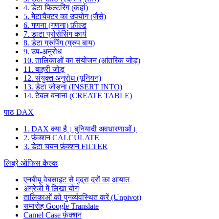
4. डेटा फ़िल्टरिंग (कहां)
5. मेटाचैक्टर का उपयोग (जैसे)
6. गणना (गणना) फ़ील्ड
7. डाटा प्रोसेसिंग कार्य
8. डेटा ग्रुपिंग (ग्रुप बाय)
9. उप-अनुरोध
10. तालिकाओं का संयोजन (आंतरिक जोड़)
11. बाहरी जोड़
12. संयुक्त अनुरोध (यूनियन)
13. डेटा जोड़ना (INSERT INTO)
14. टेबल बनाना (CREATE TABLE)
पाठ DAX
1. DAX क्या है। बुनियादी अवधारणाओं।
2. फ़ंक्शन CALCULATE
3. डेटा चयन फ़ंक्शन FILTER
लिब्रे ऑफिस कैल्क
एनबीयू वेबसाइट से मुद्रा दरों का आयात
अंग्रेजी में लिखा योग
तालिकाओं को पुनर्व्यवस्थित करें (Unpivot)
समारोह
Google Translate
Camel Case फ़ंक्शन