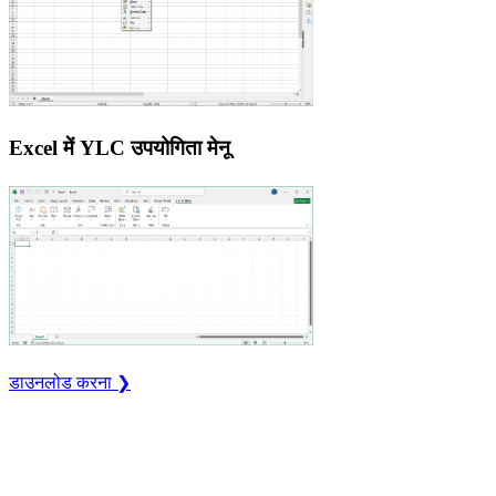
Excel में YLC उपयोगिता मेनू
डाउनलोड करना ❯