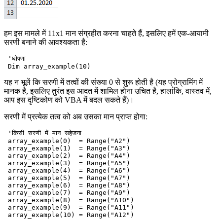
हम इस मामले में 11x1 मान संग्रहीत करना चाहते हैं, इसलिए हमें एक-आयामी
सरणी बनाने की आवश्यकता है:
 'घोषणा

यह न भूलें कि सरणी में तत्वों की संख्या 0 से शुरू होती है (यह प्रोग्रामिंग में
मानक है, इसलिए तुरंत इस आदत में शामिल होना उचित है, हालांकि, वास्तव में,
आप इस दृष्टिकोण को VBA में बदल सकते हैं)।
सरणी में प्रत्येक तत्व को अब उसका मान प्राप्त होगा:
 'किसी सरणी में मान सहेजना

 array_example(0)  = Range("A2")

 array_example(1)  = Range("A3")

 array_example(2)  = Range("A4")

 array_example(3)  = Range("A5")

 array_example(4)  = Range("A6")

 array_example(5)  = Range("A7")

 array_example(6)  = Range("A8")

 array_example(7)  = Range("A9")

 array_example(8)  = Range("A10")

 array_example(9)  = Range("A11")
