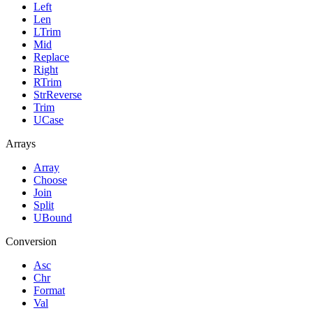
Left
Len
LTrim
Mid
Replace
Right
RTrim
StrReverse
Trim
UCase
Arrays
Array
Choose
Join
Split
UBound
Conversion
Asc
Chr
Format
Val