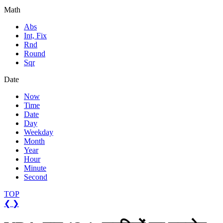
Math
Abs
Int, Fix
Rnd
Round
Sqr
Date
Now
Time
Date
Day
Weekday
Month
Year
Hour
Minute
Second
TOP
❮
❯