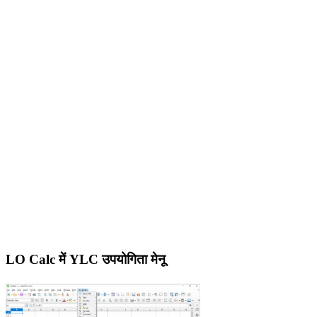
LO Calc में YLC उपयोगिता मेनू