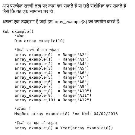
आप प्रत्येक सरणी तत्व पर काम कर सकते हैं या उसे संशोधित कर सकते हैं
जैसे कि यह एक सामान्य चर हो।
अगला एक उदाहरण है जहां हम array_example(8) का उपयोग करते हैं:
Sub example()

     'घोषणा

     Dim array_example(10)

     'किसी सरणी में मान सहेजना

     array_example(0)  = Range("A2")

     array_example(1)  = Range("A3")

     array_example(2)  = Range("A4")

     array_example(3)  = Range("A5")

     array_example(4)  = Range("A6")

     array_example(5)  = Range("A7")

     array_example(6)  = Range("A8")

     array_example(7)  = Range("A9")

     array_example(8)  = Range("A10")

     array_example(9)  = Range("A11")

     array_example(10) = Range("A12")

     'परीक्षण 1

     MsgBox array_example(8) '=> रिटर्न: 04/02/2016

     'किसी एक मान को बदलना

     array_example(8) = Year(array_example(8))
