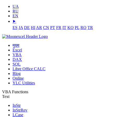
UA
RU
EN
⯈
ES
JA
DE
HI
AR
CN
PT
FR
IT
KO
PL
RO
TR
मुख्य
Excel
VBA
DAX
SQL
Libre Office CALC
Blog
Online
YLC Utilities
VBA Functions
Text
InStr
InStrRev
LCase