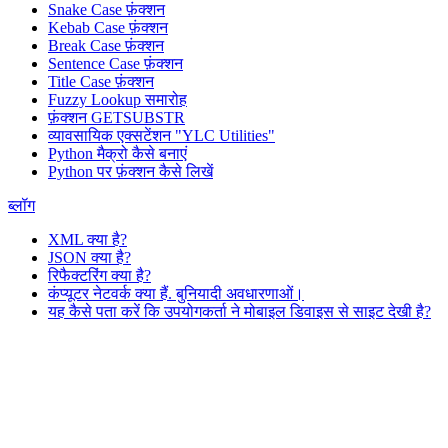
Snake Case फ़ंक्शन
Kebab Case फ़ंक्शन
Break Case फ़ंक्शन
Sentence Case फ़ंक्शन
Title Case फ़ंक्शन
Fuzzy Lookup
समारोह
फ़ंक्शन GETSUBSTR
व्यावसायिक एक्सटेंशन "YLC Utilities"
Python मैक्रो कैसे बनाएं
Python पर फ़ंक्शन कैसे लिखें
ब्लॉग
XML क्या है?
JSON क्या है?
रिफैक्टरिंग क्या है?
कंप्यूटर नेटवर्क क्या हैं. बुनियादी अवधारणाओं।
यह कैसे पता करें कि उपयोगकर्ता ने मोबाइल डिवाइस से साइट देखी है?