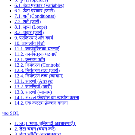
6.1. डेटा प्रकार (Variables)
6.2. डेटा प्रकार (जारी)
7.1. शर्तें (Conditionss)
7.2. शर्तें (जारी)
8.1. लूप्स (Loops)
8.2. चक्र (जारी)
9. प्रक्रियाएं और कार्य
10. डायलॉग विंडो
11.1. कार्यपुस्तिका घटनाएँ
11.2. कार्यपत्रक घटनाएँ
12.1. कस्टम फॉर्म
12.2. नियंत्रण (Controls)
12.3. नियंत्रण तत्व (जारी)
12.4. नियंत्रण तत्व (व्यायाम)
13.1. सारणी (Arrays)
13.2. सारणियाँ (जारी)
13.3. सारणी (व्यायाम)
14.1. Excel फ़ंक्शंस का उपयोग करना
14.2. एक कस्टम फ़ंक्शन बनाना
पाठ SQL
1. SQL भाषा, बुनियादी अवधारणाएँ।
2. डेटा चयन (चयन करें)
3. डेटा सॉर्टिंग (क्रमानुसार)