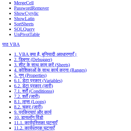
MergeCell
PasswordRemover
ShowCyrylic
ShowLatin
SortSheets
SQLQuery
UnPivotTable
पाठ VBA
1. VBA क्या है, बुनियादी अवधारणाएँ।
2. डिबगर (Debugger)
3. शीट के साथ काम करें (Sheets)
4. कोशिकाओं के साथ कार्य करना (Ranges)
5. गुण (Properties)
6.1. डेटा प्रकार (Variables)
6.2. डेटा प्रकार (जारी)
7.1. शर्तें (Conditionss)
7.2. शर्तें (जारी)
8.1. लूप्स (Loops)
8.2. चक्र (जारी)
9. प्रक्रियाएं और कार्य
10. डायलॉग विंडो
11.1. कार्यपुस्तिका घटनाएँ
11.2. कार्यपत्रक घटनाएँ