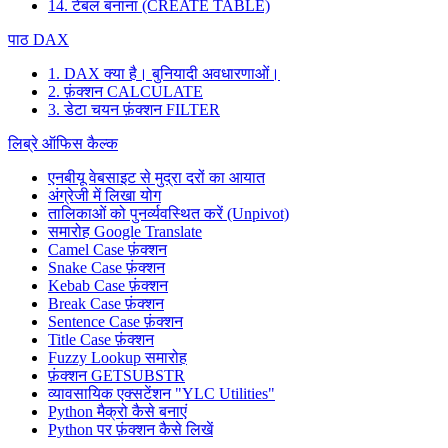
14. टेबल बनाना (CREATE TABLE)
पाठ DAX
1. DAX क्या है। बुनियादी अवधारणाओं।
2. फ़ंक्शन CALCULATE
3. डेटा चयन फ़ंक्शन FILTER
लिब्रे ऑफिस कैल्क
एनबीयू वेबसाइट से मुद्रा दरों का आयात
अंग्रेजी में लिखा योग
तालिकाओं को पुनर्व्यवस्थित करें (Unpivot)
समारोह
Google Translate
Camel Case फ़ंक्शन
Snake Case फ़ंक्शन
Kebab Case फ़ंक्शन
Break Case फ़ंक्शन
Sentence Case फ़ंक्शन
Title Case फ़ंक्शन
Fuzzy Lookup
समारोह
फ़ंक्शन GETSUBSTR
व्यावसायिक एक्सटेंशन "YLC Utilities"
Python मैक्रो कैसे बनाएं
Python पर फ़ंक्शन कैसे लिखें