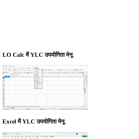
LO Calc में YLC उपयोगिता मेनू
Excel में YLC उपयोगिता मेनू