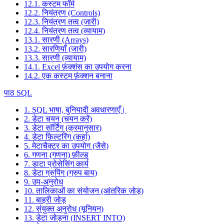
12.1. कस्टम फॉर्म
12.2. नियंत्रण (Controls)
12.3. नियंत्रण तत्व (जारी)
12.4. नियंत्रण तत्व (व्यायाम)
13.1. सारणी (Arrays)
13.2. सारणियाँ (जारी)
13.3. सारणी (व्यायाम)
14.1. Excel फ़ंक्शंस का उपयोग करना
14.2. एक कस्टम फ़ंक्शन बनाना
पाठ SQL
1. SQL भाषा, बुनियादी अवधारणाएँ।
2. डेटा चयन (चयन करें)
3. डेटा सॉर्टिंग (क्रमानुसार)
4. डेटा फ़िल्टरिंग (कहां)
5. मेटाचैक्टर का उपयोग (जैसे)
6. गणना (गणना) फ़ील्ड
7. डाटा प्रोसेसिंग कार्य
8. डेटा ग्रुपिंग (ग्रुप बाय)
9. उप-अनुरोध
10. तालिकाओं का संयोजन (आंतरिक जोड़)
11. बाहरी जोड़
12. संयुक्त अनुरोध (यूनियन)
13. डेटा जोड़ना (INSERT INTO)