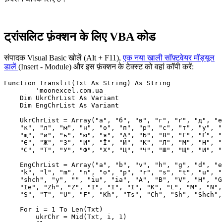
ट्रांसलिट फ़ंक्शन के लिए VBA कोड
संपादक Visual Basic खोलें (Alt + F11),
एक नया खाली सॉफ़्टवेयर मॉड्यूल
डालें
(
Insert - Module
) और इस फ़ंक्शन के टेक्स्ट को वहां कॉपी करें:
Function Translit(Txt As String) As String

 	'moonexcel.com.ua

    Dim UkrChrList As Variant

    Dim EngChrList As Variant

    UkrChrList = Array("а", "б", "в", "г", "ґ", "д", "е
    "к", "л", "м", "н", "о", "п", "р", "с", "т", "у", "
    "щ", "и", "ь", "ю", "я", "А", "Б", "В", "Г", "Ґ", "
    "Є", "Ж", "З", "И", "Ї", "Й", "К", "Л", "М", "Н", "
    "С", "Т", "У", "Ф", "Х", "Ц", "Ч", "Ш", "Щ", "И", "
    EngChrList = Array("a", "b", "v", "h", "g", "d", "e
    "k", "l", "m", "n", "o", "p", "r", "s", "t", "u", "
    "shch", "y", "", "iu", "ia", "A", "B", "V", "H", "G
    "Ie", "Zh", "Z", "I", "I", "I", "K", "L", "M", "N",
    "S", "T", "U", "F", "Kh", "Ts", "Ch", "Sh", "Shch",
    For i = 1 To Len(Txt)

        ukrChr = Mid(Txt, i, 1)
