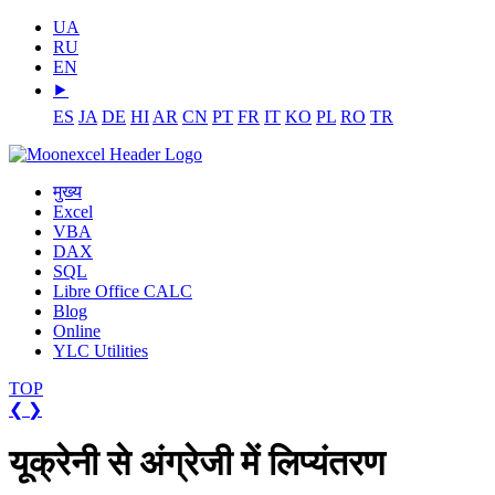
UA
RU
EN
⯈
ES
JA
DE
HI
AR
CN
PT
FR
IT
KO
PL
RO
TR
मुख्य
Excel
VBA
DAX
SQL
Libre Office CALC
Blog
Online
YLC Utilities
TOP
❮
❯
यूक्रेनी से अंग्रेजी में लिप्यंतरण