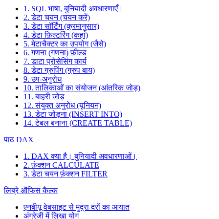
1. SQL भाषा, बुनियादी अवधारणाएँ।
2. डेटा चयन (चयन करें)
3. डेटा सॉर्टिंग (क्रमानुसार)
4. डेटा फ़िल्टरिंग (कहां)
5. मेटाचैक्टर का उपयोग (जैसे)
6. गणना (गणना) फ़ील्ड
7. डाटा प्रोसेसिंग कार्य
8. डेटा ग्रुपिंग (ग्रुप बाय)
9. उप-अनुरोध
10. तालिकाओं का संयोजन (आंतरिक जोड़)
11. बाहरी जोड़
12. संयुक्त अनुरोध (यूनियन)
13. डेटा जोड़ना (INSERT INTO)
14. टेबल बनाना (CREATE TABLE)
पाठ DAX
1. DAX क्या है। बुनियादी अवधारणाओं।
2. फ़ंक्शन CALCULATE
3. डेटा चयन फ़ंक्शन FILTER
लिब्रे ऑफिस कैल्क
एनबीयू वेबसाइट से मुद्रा दरों का आयात
अंग्रेजी में लिखा योग