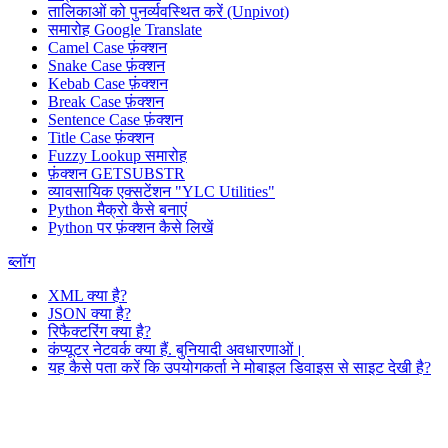
तालिकाओं को पुनर्व्यवस्थित करें (Unpivot)
समारोह
Google Translate
Camel Case फ़ंक्शन
Snake Case फ़ंक्शन
Kebab Case फ़ंक्शन
Break Case फ़ंक्शन
Sentence Case फ़ंक्शन
Title Case फ़ंक्शन
Fuzzy Lookup
समारोह
फ़ंक्शन GETSUBSTR
व्यावसायिक एक्सटेंशन "YLC Utilities"
Python मैक्रो कैसे बनाएं
Python पर फ़ंक्शन कैसे लिखें
ब्लॉग
XML क्या है?
JSON क्या है?
रिफैक्टरिंग क्या है?
कंप्यूटर नेटवर्क क्या हैं. बुनियादी अवधारणाओं।
यह कैसे पता करें कि उपयोगकर्ता ने मोबाइल डिवाइस से साइट देखी है?