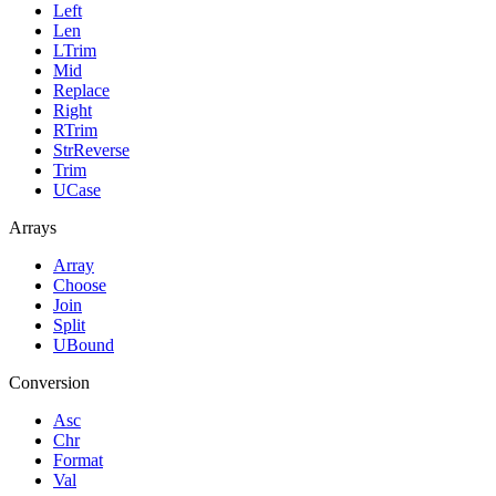
Left
Len
LTrim
Mid
Replace
Right
RTrim
StrReverse
Trim
UCase
Arrays
Array
Choose
Join
Split
UBound
Conversion
Asc
Chr
Format
Val