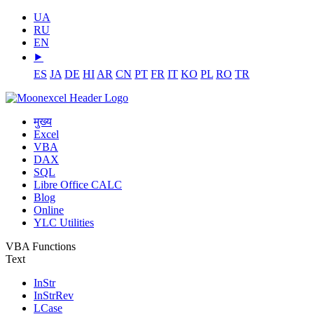
UA
RU
EN
⯈
ES
JA
DE
HI
AR
CN
PT
FR
IT
KO
PL
RO
TR
मुख्य
Excel
VBA
DAX
SQL
Libre Office CALC
Blog
Online
YLC Utilities
VBA Functions
Text
InStr
InStrRev
LCase