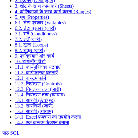
2. डिबगर (Debugger)
3. शीट के साथ काम करें (Sheets)
4. कोशिकाओं के साथ कार्य करना (Ranges)
5. गुण (Properties)
6.1. डेटा प्रकार (Variables)
6.2. डेटा प्रकार (जारी)
7.1. शर्तें (Conditionss)
7.2. शर्तें (जारी)
8.1. लूप्स (Loops)
8.2. चक्र (जारी)
9. प्रक्रियाएं और कार्य
10. डायलॉग विंडो
11.1. कार्यपुस्तिका घटनाएँ
11.2. कार्यपत्रक घटनाएँ
12.1. कस्टम फॉर्म
12.2. नियंत्रण (Controls)
12.3. नियंत्रण तत्व (जारी)
12.4. नियंत्रण तत्व (व्यायाम)
13.1. सारणी (Arrays)
13.2. सारणियाँ (जारी)
13.3. सारणी (व्यायाम)
14.1. Excel फ़ंक्शंस का उपयोग करना
14.2. एक कस्टम फ़ंक्शन बनाना
पाठ SQL