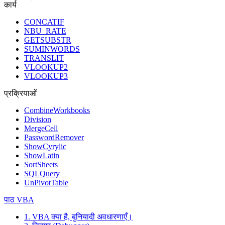
कार्य
CONCATIF
NBU_RATE
GETSUBSTR
SUMINWORDS
TRANSLIT
VLOOKUP2
VLOOKUP3
प्रक्रियाओं
CombineWorkbooks
Division
MergeCell
PasswordRemover
ShowCyrylic
ShowLatin
SortSheets
SQLQuery
UnPivotTable
पाठ VBA
1. VBA क्या है, बुनियादी अवधारणाएँ।