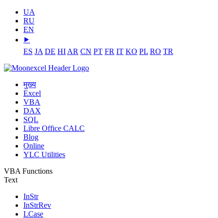
UA
RU
EN
⯈
ES
JA
DE
HI
AR
CN
PT
FR
IT
KO
PL
RO
TR
मुख्य
Excel
VBA
DAX
SQL
Libre Office CALC
Blog
Online
YLC Utilities
VBA Functions
Text
InStr
InStrRev
LCase