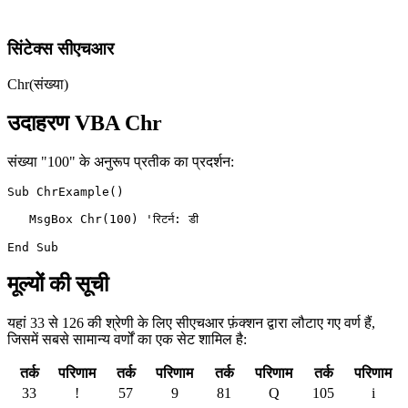
सिंटेक्स सीएचआर
Chr(संख्या)
उदाहरण VBA Chr
संख्या "100" के अनुरूप प्रतीक का प्रदर्शन:
Sub ChrExample()

   MsgBox Chr(100) 'रिटर्न: डी

मूल्यों की सूची
यहां 33 से 126 की श्रेणी के लिए सीएचआर फ़ंक्शन द्वारा लौटाए गए वर्ण हैं,
जिसमें सबसे सामान्य वर्णों का एक सेट शामिल है:
तर्क
परिणाम
तर्क
परिणाम
तर्क
परिणाम
तर्क
परिणाम
33
!
57
9
81
Q
105
i