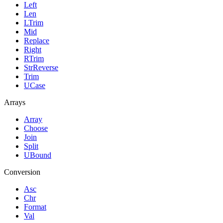
Left
Len
LTrim
Mid
Replace
Right
RTrim
StrReverse
Trim
UCase
Arrays
Array
Choose
Join
Split
UBound
Conversion
Asc
Chr
Format
Val