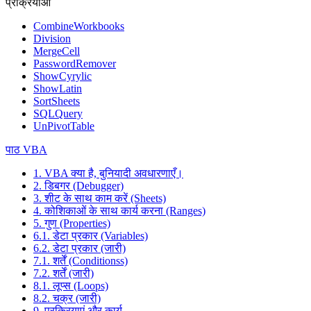
प्रक्रियाओं
CombineWorkbooks
Division
MergeCell
PasswordRemover
ShowCyrylic
ShowLatin
SortSheets
SQLQuery
UnPivotTable
पाठ VBA
1. VBA क्या है, बुनियादी अवधारणाएँ।
2. डिबगर (Debugger)
3. शीट के साथ काम करें (Sheets)
4. कोशिकाओं के साथ कार्य करना (Ranges)
5. गुण (Properties)
6.1. डेटा प्रकार (Variables)
6.2. डेटा प्रकार (जारी)
7.1. शर्तें (Conditionss)
7.2. शर्तें (जारी)
8.1. लूप्स (Loops)
8.2. चक्र (जारी)
9. प्रक्रियाएं और कार्य