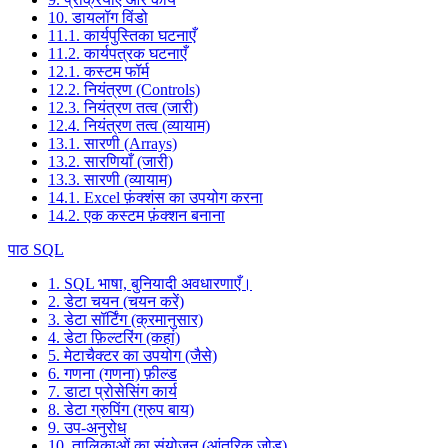
10. डायलॉग विंडो
11.1. कार्यपुस्तिका घटनाएँ
11.2. कार्यपत्रक घटनाएँ
12.1. कस्टम फॉर्म
12.2. नियंत्रण (Controls)
12.3. नियंत्रण तत्व (जारी)
12.4. नियंत्रण तत्व (व्यायाम)
13.1. सारणी (Arrays)
13.2. सारणियाँ (जारी)
13.3. सारणी (व्यायाम)
14.1. Excel फ़ंक्शंस का उपयोग करना
14.2. एक कस्टम फ़ंक्शन बनाना
पाठ SQL
1. SQL भाषा, बुनियादी अवधारणाएँ।
2. डेटा चयन (चयन करें)
3. डेटा सॉर्टिंग (क्रमानुसार)
4. डेटा फ़िल्टरिंग (कहां)
5. मेटाचैक्टर का उपयोग (जैसे)
6. गणना (गणना) फ़ील्ड
7. डाटा प्रोसेसिंग कार्य
8. डेटा ग्रुपिंग (ग्रुप बाय)
9. उप-अनुरोध
10. तालिकाओं का संयोजन (आंतरिक जोड़)