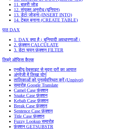
11. बाहरी जोड़
12. संयुक्त अनुरोध (यूनियन)
13. डेटा जोड़ना (INSERT INTO)
14. टेबल बनाना (CREATE TABLE)
पाठ DAX
1. DAX क्या है। बुनियादी अवधारणाओं।
2. फ़ंक्शन CALCULATE
3. डेटा चयन फ़ंक्शन FILTER
लिब्रे ऑफिस कैल्क
एनबीयू वेबसाइट से मुद्रा दरों का आयात
अंग्रेजी में लिखा योग
तालिकाओं को पुनर्व्यवस्थित करें (Unpivot)
समारोह
Google Translate
Camel Case फ़ंक्शन
Snake Case फ़ंक्शन
Kebab Case फ़ंक्शन
Break Case फ़ंक्शन
Sentence Case फ़ंक्शन
Title Case फ़ंक्शन
Fuzzy Lookup
समारोह
फ़ंक्शन GETSUBSTR