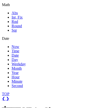
Math
Abs
Int, Fix
Rnd
Round
Sqr
Date
Now
Time
Date
Day
Weekday
Month
Year
Hour
Minute
Second
TOP
❮
❯