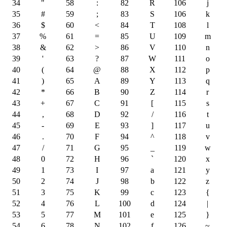
34
"
58
:
82
R
106
j
35
#
59
;
83
S
106
k
36
$
60
<
84
T
108
l
37
%
61
=
85
U
109
m
38
&
62
>
86
V
110
n
39
'
63
?
87
W
111
o
40
(
64
@
88
X
112
p
41
)
65
A
89
Y
113
q
42
*
66
B
90
Z
114
r
43
+
67
C
91
[
115
s
44
,
68
D
92
/
116
t
45
-
69
E
93
]
117
u
46
.
70
F
94
^
118
v
47
/
71
G
95
_
119
w
48
0
72
H
96
`
120
x
49
1
73
I
97
a
121
y
50
2
74
J
98
b
122
z
51
3
75
K
99
c
123
{
52
4
76
L
100
d
124
|
53
5
77
M
101
e
125
}
54
6
78
N
102
f
126
~