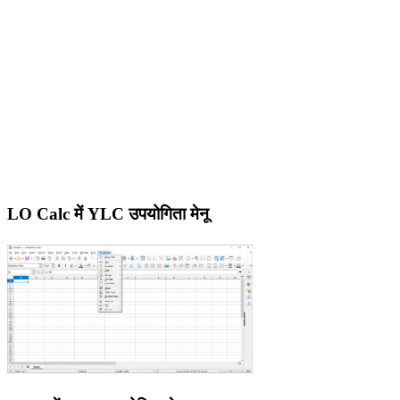
LO Calc में YLC उपयोगिता मेनू