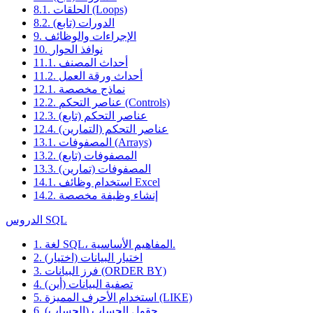
8.1. الحلقات (Loops)
8.2. الدورات (تابع)
9. الإجراءات والوظائف
10. نوافذ الحوار
11.1. أحداث المصنف
11.2. أحداث ورقة العمل
12.1. نماذج مخصصة
12.2. عناصر التحكم (Controls)
12.3. عناصر التحكم (تابع)
12.4. عناصر التحكم (التمارين)
13.1. المصفوفات (Arrays)
13.2. المصفوفات (تابع)
13.3. المصفوفات (تمارين)
14.1. استخدام وظائف Excel
14.2. إنشاء وظيفة مخصصة
الدروس SQL
1. لغة SQL، المفاهيم الأساسية.
2. اختيار البيانات (اختيار)
3. فرز البيانات (ORDER BY)
4. تصفية البيانات (أين)
5. استخدام الأحرف المميزة (LIKE)
6. حقول الحساب (الحساب).