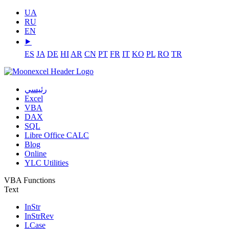
UA
RU
EN
⯈
ES
JA
DE
HI
AR
CN
PT
FR
IT
KO
PL
RO
TR
رئيسي
Excel
VBA
DAX
SQL
Libre Office CALC
Blog
Online
YLC Utilities
VBA Functions
Text
InStr
InStrRev
LCase