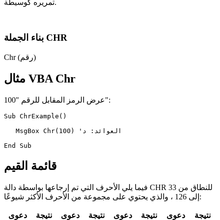
تمريره كوسيطة.
بناء الجملة CHR
Chr (رقم)
مثال VBA Chr
عرض الرمز المقابل للرقم "100":
Sub ChrExample()

   MsgBox Chr(100) 'العوائد: د

قائمة القيم
فيما يلي الأحرف التي تم إرجاعها بواسطة دالة CHR للنطاق من 33
إلى 126 ، والذي يحتوي على مجموعة من الأحرف الأكثر شيوعًا:
نتيجة
دعوى
نتيجة
دعوى
نتيجة
دعوى
نتيجة
دعوى