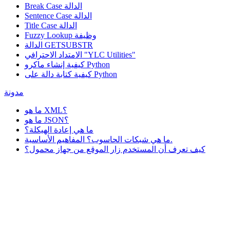
Break Case الدالة
Sentence Case الدالة
Title Case الدالة
وظيفة
Fuzzy Lookup
الدالة GETSUBSTR
الامتداد الاحترافي "YLC Utilities"
كيفية إنشاء ماكرو Python
كيفية كتابة دالة على Python
مدونة
ما هو XML؟
ما هو JSON؟
ما هي إعادة الهيكلة؟
ما هي شبكات الحاسوب؟ المفاهيم الأساسية.
كيف تعرف أن المستخدم زار الموقع من جهاز محمول؟