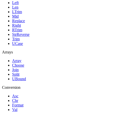
Left
Len
LTrim
Mid
Replace
Right
RTrim
StrReverse
Trim
UCase
Arrays
Array
Choose
Join
Split
UBound
Conversion
Asc
Chr
Format
Val