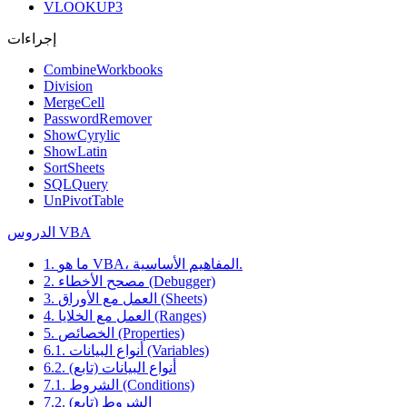
VLOOKUP3
إجراءات
CombineWorkbooks
Division
MergeCell
PasswordRemover
ShowCyrylic
ShowLatin
SortSheets
SQLQuery
UnPivotTable
الدروس VBA
1. ما هو VBA، المفاهيم الأساسية.
2. مصحح الأخطاء (Debugger)
3. العمل مع الأوراق (Sheets)
4. العمل مع الخلايا (Ranges)
5. الخصائص (Properties)
6.1. أنواع البيانات (Variables)
6.2. أنواع البيانات (تابع)
7.1. الشروط (Conditions)
7.2. الشروط (تابع)