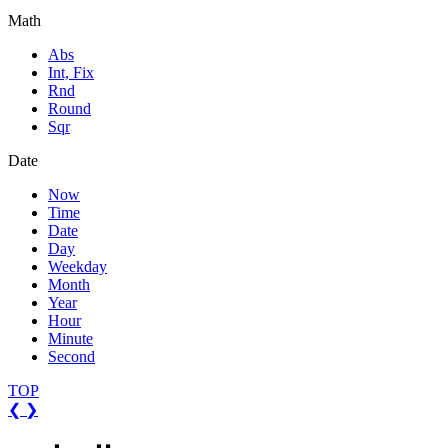
Math
Abs
Int, Fix
Rnd
Round
Sqr
Date
Now
Time
Date
Day
Weekday
Month
Year
Hour
Minute
Second
TOP
❮
❯