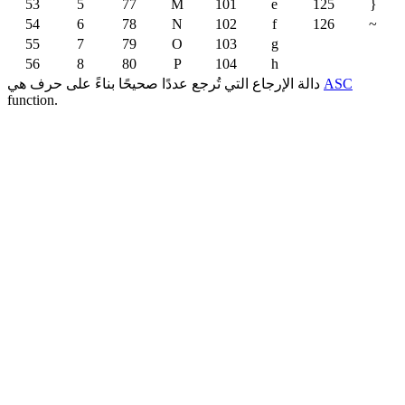
53
5
77
M
101
e
125
}
54
6
78
N
102
f
126
~
55
7
79
O
103
g
56
8
80
P
104
h
ASC
دالة الإرجاع التي تُرجع عددًا صحيحًا بناءً على حرف هي
function.