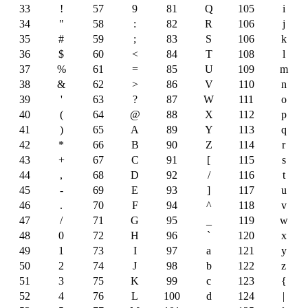
33
!
57
9
81
Q
105
i
34
"
58
:
82
R
106
j
35
#
59
;
83
S
106
k
36
$
60
<
84
T
108
l
37
%
61
=
85
U
109
m
38
&
62
>
86
V
110
n
39
'
63
?
87
W
111
o
40
(
64
@
88
X
112
p
41
)
65
A
89
Y
113
q
42
*
66
B
90
Z
114
r
43
+
67
C
91
[
115
s
44
,
68
D
92
/
116
t
45
-
69
E
93
]
117
u
46
.
70
F
94
^
118
v
47
/
71
G
95
_
119
w
48
0
72
H
96
`
120
x
49
1
73
I
97
a
121
y
50
2
74
J
98
b
122
z
51
3
75
K
99
c
123
{
52
4
76
L
100
d
124
|