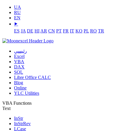
UA
RU
EN
⯈
ES
JA
DE
HI
AR
CN
PT
FR
IT
KO
PL
RO
TR
رئيسي
Excel
VBA
DAX
SQL
Libre Office CALC
Blog
Online
YLC Utilities
VBA Functions
Text
InStr
InStrRev
LCase