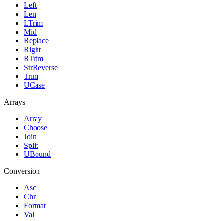
Left
Len
LTrim
Mid
Replace
Right
RTrim
StrReverse
Trim
UCase
Arrays
Array
Choose
Join
Split
UBound
Conversion
Asc
Chr
Format
Val