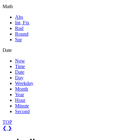
Math
Abs
Int, Fix
Rnd
Round
Sqr
Date
Now
Time
Date
Day
Weekday
Month
Year
Hour
Minute
Second
TOP
❮
❯