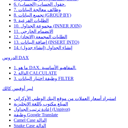
6. حقول الحساب (الحساب).
7. وظائف معالجة البيانات
8. تجميع البيانات (GROUP BY)
9. الطلبات الفرعية
10. مجموعة الجداول (INNER JOIN)
11. الانضمام الخارجي
12. الطلبات المجمعة (الاتحاد)
13. إضافة البيانات (INSERT INTO)
14. إنشاء الجداول (إنشاء جدول)
الدروس DAX
1. ما هو DAX. المفاهيم الأساسية.
2. الدالة CALCULATE
3. وظيفة اختيار البيانات FILTER
ليبر أوفيس كالك
استيراد أسعار العملات من موقع البنك الوطني الأوكراني
المبلغ مكتوب باللغة الإنجليزية
إعادة ترتيب الجداول (Unpivot)
Google Translate
وظيفة
Camel Case الدالة
Snake Case الدالة