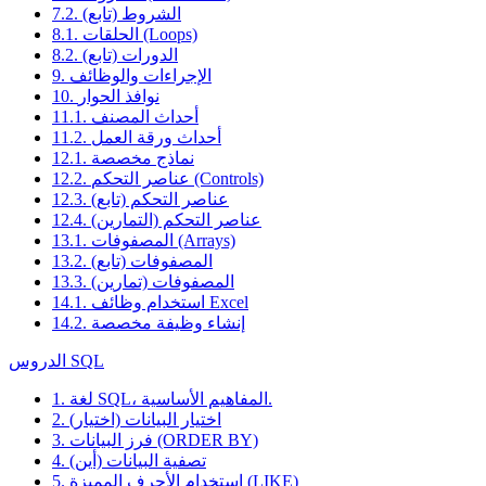
7.2. الشروط (تابع)
8.1. الحلقات (Loops)
8.2. الدورات (تابع)
9. الإجراءات والوظائف
10. نوافذ الحوار
11.1. أحداث المصنف
11.2. أحداث ورقة العمل
12.1. نماذج مخصصة
12.2. عناصر التحكم (Controls)
12.3. عناصر التحكم (تابع)
12.4. عناصر التحكم (التمارين)
13.1. المصفوفات (Arrays)
13.2. المصفوفات (تابع)
13.3. المصفوفات (تمارين)
14.1. استخدام وظائف Excel
14.2. إنشاء وظيفة مخصصة
الدروس SQL
1. لغة SQL، المفاهيم الأساسية.
2. اختيار البيانات (اختيار)
3. فرز البيانات (ORDER BY)
4. تصفية البيانات (أين)
5. استخدام الأحرف المميزة (LIKE)