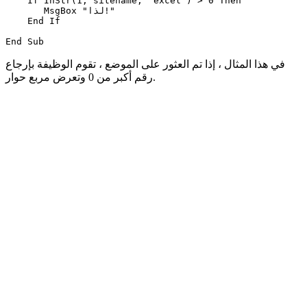
    If InStr(1, sitename, "excel") > 0 Then

       MsgBox "لذا!"

    End If

في هذا المثال ، إذا تم العثور على الموضع ، تقوم الوظيفة بإرجاع
رقم أكبر من 0 وتعرض مربع حوار.