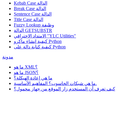
Kebab Case الدالة
Break Case الدالة
Sentence Case الدالة
Title Case الدالة
وظيفة
Fuzzy Lookup
الدالة GETSUBSTR
الامتداد الاحترافي "YLC Utilities"
كيفية إنشاء ماكرو Python
كيفية كتابة دالة على Python
مدونة
ما هو XML؟
ما هو JSON؟
ما هي إعادة الهيكلة؟
ما هي شبكات الحاسوب؟ المفاهيم الأساسية.
كيف تعرف أن المستخدم زار الموقع من جهاز محمول؟