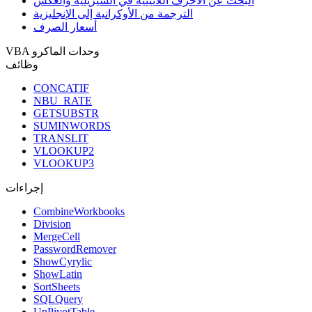
البحث عن الأحرف اللاتينية في السيريلية والعكس
الترجمة من الأوكرانية إلى الإنجليزية
أسعار الصرف
VBA وحدات الماكرو
وظائف
CONCATIF
NBU_RATE
GETSUBSTR
SUMINWORDS
TRANSLIT
VLOOKUP2
VLOOKUP3
إجراءات
CombineWorkbooks
Division
MergeCell
PasswordRemover
ShowCyrylic
ShowLatin
SortSheets
SQLQuery
UnPivotTable