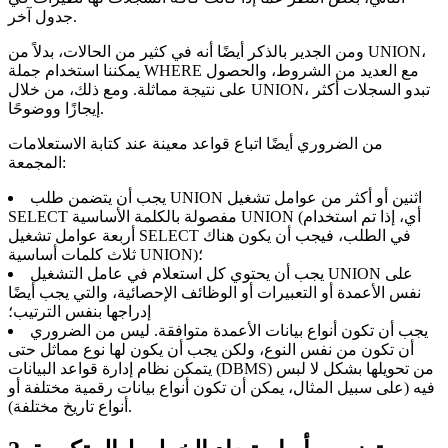
جدول آخر.
ومن الجدير بالذكر أيضًا أنه في كثير من الحالات، بدلاً من UNION،
يمكننا استخدام جملة WHERE مع العديد من الشروط، والحصول
على نتيجة مماثلة. ومع ذلك، من خلال UNION، تبدو السجلات أكثر
إيجازًا ووضوحًا.
من الضروري أيضًا اتباع قواعد معينة عند كتابة الاستعلامات
المجمعة:
يجب أن يتضمن طلب UNION اثنين أو أكثر من عوامل تشغيل
SELECT مفصولة بالكلمة الأساسية UNION (أي، إذا تم استخدام
أربعة عوامل تشغيل SELECT في الطلب، فيجب أن يكون هناك
ثلاث كلمات أساسية UNION)؛
يجب أن يحتوي كل استعلام في عامل التشغيل UNION على
نفس الأعمدة أو التعبيرات أو الوظائف الإحصائية، والتي يجب أيضًا
إدراجها بنفس الترتيب؛
يجب أن تكون أنواع بيانات الأعمدة متوافقة. ليس من الضروري
أن تكون من نفس النوع، ولكن يجب أن يكون لها نوع مماثل حتى
يتمكن نظام إدارة قواعد البيانات (DBMS) من تحويلها بشكل لا لبس
فيه (على سبيل المثال، يمكن أن تكون أنواع بيانات رقمية مختلفة أو
أنواع تاريخ مختلفة).