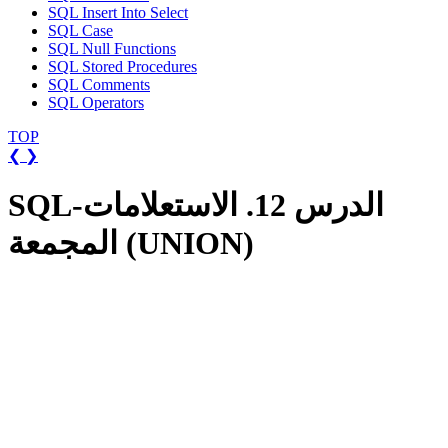
SQL Insert Into Select
SQL Case
SQL Null Functions
SQL Stored Procedures
SQL Comments
SQL Operators
TOP
❮
❯
SQL-الدرس 12. الاستعلامات
المجمعة (UNION)