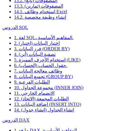
13.2. المصفوفات (تابع)
13.3. المصفوفات (تمارين)
14.1. استخدام وظائف Excel
14.2. إنشاء وظيفة مخصصة
الدروس SQL
1. لغة SQL، المفاهيم الأساسية.
2. اختيار البيانات (اختيار)
3. فرز البيانات (ORDER BY)
4. تصفية البيانات (أين)
5. استخدام الأحرف المميزة (LIKE)
6. حقول الحساب (الحساب).
7. وظائف معالجة البيانات
8. تجميع البيانات (GROUP BY)
9. الطلبات الفرعية
10. مجموعة الجداول (INNER JOIN)
11. الانضمام الخارجي
12. الطلبات المجمعة (الاتحاد)
13. إضافة البيانات (INSERT INTO)
14. إنشاء الجداول (إنشاء جدول)
الدروس DAX
1. ما هو DAX. المفاهيم الأساسية.