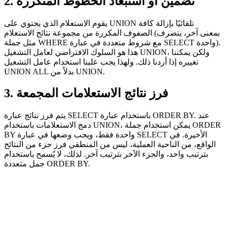
2. تضمين أو استبعاد الخطوط المتكررة
يقوم الاستعلام الذي يحتوي على UNION تلقائيًا بإزالة كافة
الصفوف المكررة من مجموعة نتائج الاستعلام (بمعنى آخر، يتصرف
مثل جملة WHERE مع شروط متعددة في عبارة SELECT واحدة).
هذا هو السلوك الافتراضي لعامل التشغيل UNION، ولكن يمكننا
تغييره إذا أردنا ذلك. ولهذا يجب علينا استخدام عامل التشغيل
UNION ALL بدلاً من UNION.
3. فرز نتائج الاستعلامات المجمعة
يتم فرز نتائج عبارة SELECT باستخدام عبارة ORDER BY. عند
دمج الاستعلامات باستخدام UNION، يمكن استخدام جملة ORDER
BY واحدة فقط، ويجب وضعها في عبارة SELECT الأخيرة. في
الواقع، من الناحية العملية، ليس من المنطقي فرز جزء من النتائج
بترتيب واحد، والجزء الآخر بترتيب آخر. لذلك، لا يُسمح باستخدام
جمل متعددة ORDER BY.