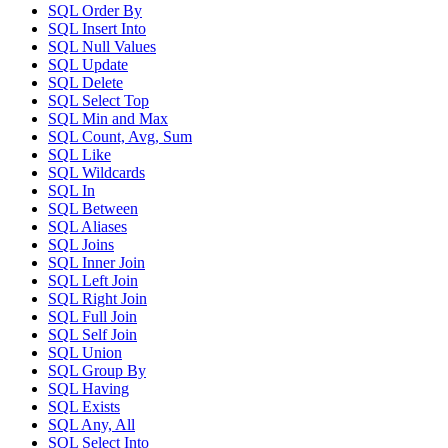
SQL Order By
SQL Insert Into
SQL Null Values
SQL Update
SQL Delete
SQL Select Top
SQL Min and Max
SQL Count, Avg, Sum
SQL Like
SQL Wildcards
SQL In
SQL Between
SQL Aliases
SQL Joins
SQL Inner Join
SQL Left Join
SQL Right Join
SQL Full Join
SQL Self Join
SQL Union
SQL Group By
SQL Having
SQL Exists
SQL Any, All
SQL Select Into