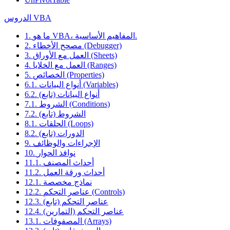
الدروس VBA
1. ما هو VBA، المفاهيم الأساسية.
2. مصحح الأخطاء (Debugger)
3. العمل مع الأوراق (Sheets)
4. العمل مع الخلايا (Ranges)
5. الخصائص (Properties)
6.1. أنواع البيانات (Variables)
6.2. أنواع البيانات (تابع)
7.1. الشروط (Conditions)
7.2. الشروط (تابع)
8.1. الحلقات (Loops)
8.2. الدورات (تابع)
9. الإجراءات والوظائف
10. نوافذ الحوار
11.1. أحداث المصنف
11.2. أحداث ورقة العمل
12.1. نماذج مخصصة
12.2. عناصر التحكم (Controls)
12.3. عناصر التحكم (تابع)
12.4. عناصر التحكم (التمارين)
13.1. المصفوفات (Arrays)