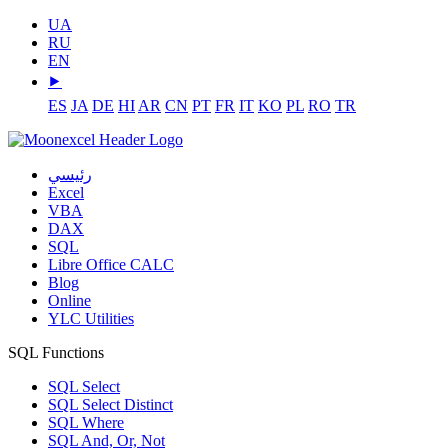
UA
RU
EN
⯈
ES
JA
DE
HI
AR
CN
PT
FR
IT
KO
PL
RO
TR
رئيسي
Excel
VBA
DAX
SQL
Libre Office CALC
Blog
Online
YLC Utilities
SQL Functions
SQL Select
SQL Select Distinct
SQL Where
SQL And, Or, Not