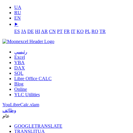
UA
RU
EN
⯈
ES
JA
DE
HI
AR
CN
PT
FR
IT
KO
PL
RO
TR
رئيسي
Excel
VBA
DAX
SQL
Libre Office CALC
Blog
Online
YLC Utilities
YouLibreCalc.xlam
وظائف
عام
GOOGLETRANSLATE
TRANSLITUA