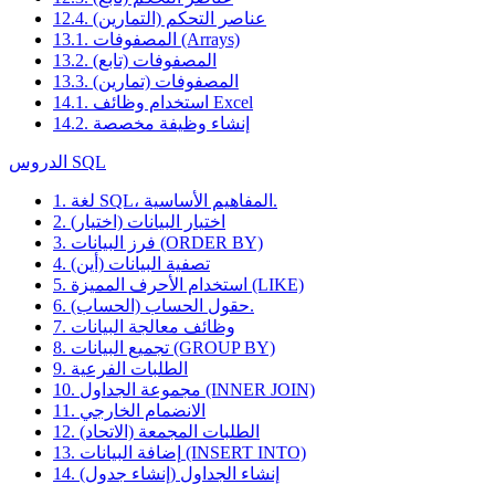
12.4. عناصر التحكم (التمارين)
13.1. المصفوفات (Arrays)
13.2. المصفوفات (تابع)
13.3. المصفوفات (تمارين)
14.1. استخدام وظائف Excel
14.2. إنشاء وظيفة مخصصة
الدروس SQL
1. لغة SQL، المفاهيم الأساسية.
2. اختيار البيانات (اختيار)
3. فرز البيانات (ORDER BY)
4. تصفية البيانات (أين)
5. استخدام الأحرف المميزة (LIKE)
6. حقول الحساب (الحساب).
7. وظائف معالجة البيانات
8. تجميع البيانات (GROUP BY)
9. الطلبات الفرعية
10. مجموعة الجداول (INNER JOIN)
11. الانضمام الخارجي
12. الطلبات المجمعة (الاتحاد)
13. إضافة البيانات (INSERT INTO)
14. إنشاء الجداول (إنشاء جدول)