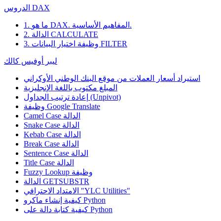
الدروس DAX
1. ما هو DAX. المفاهيم الأساسية.
2. الدالة CALCULATE
3. وظيفة اختيار البيانات FILTER
ليبر أوفيس كالك
استيراد أسعار العملات من موقع البنك الوطني الأوكراني
المبلغ مكتوب باللغة الإنجليزية
إعادة ترتيب الجداول (Unpivot)
Google Translate
وظيفة
Camel Case الدالة
Snake Case الدالة
Kebab Case الدالة
Break Case الدالة
Sentence Case الدالة
Title Case الدالة
وظيفة
Fuzzy Lookup
الدالة GETSUBSTR
الامتداد الاحترافي "YLC Utilities"
كيفية إنشاء ماكرو Python
كيفية كتابة دالة على Python