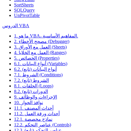
SortSheets
SQLQuery
UnPivotTable
الدروس VBA
1. ما هو VBA، المفاهيم الأساسية.
2. مصحح الأخطاء (Debugger)
3. العمل مع الأوراق (Sheets)
4. العمل مع الخلايا (Ranges)
5. الخصائص (Properties)
6.1. أنواع البيانات (Variables)
6.2. أنواع البيانات (تابع)
7.1. الشروط (Conditions)
7.2. الشروط (تابع)
8.1. الحلقات (Loops)
8.2. الدورات (تابع)
9. الإجراءات والوظائف
10. نوافذ الحوار
11.1. أحداث المصنف
11.2. أحداث ورقة العمل
12.1. نماذج مخصصة
12.2. عناصر التحكم (Controls)
12.3. عناصر التحكم (تابع)