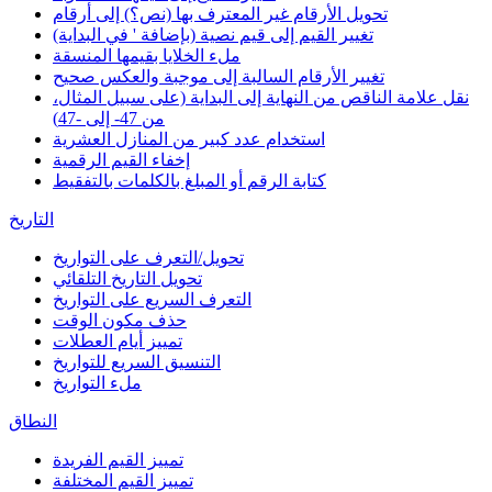
تحويل الأرقام غير المعترف بها (نص؟) إلى أرقام
تغيير القيم إلى قيم نصية (بإضافة ' في البداية)
ملء الخلايا بقيمها المنسقة
تغيير الأرقام السالبة إلى موجبة والعكس صحيح
نقل علامة الناقص من النهاية إلى البداية (على سبيل المثال،
من 47- إلى -47)
استخدام عدد كبير من المنازل العشرية
إخفاء القيم الرقمية
كتابة الرقم أو المبلغ بالكلمات بالتفقيط
التاريخ
تحويل/التعرف على التواريخ
تحويل التاريخ التلقائي
التعرف السريع على التواريخ
حذف مكون الوقت
تمييز أيام العطلات
التنسيق السريع للتواريخ
ملء التواريخ
النطاق
تمييز القيم الفريدة
تمييز القيم المختلفة