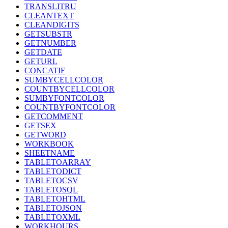
TRANSLITRU
CLEANTEXT
CLEANDIGITS
GETSUBSTR
GETNUMBER
GETDATE
GETURL
CONCATIF
SUMBYCELLCOLOR
COUNTBYCELLCOLOR
SUMBYFONTCOLOR
COUNTBYFONTCOLOR
GETCOMMENT
GETSEX
GETWORD
WORKBOOK
SHEETNAME
TABLETOARRAY
TABLETODICT
TABLETOCSV
TABLETOSQL
TABLETOHTML
TABLETOJSON
TABLETOXML
WORKHOURS