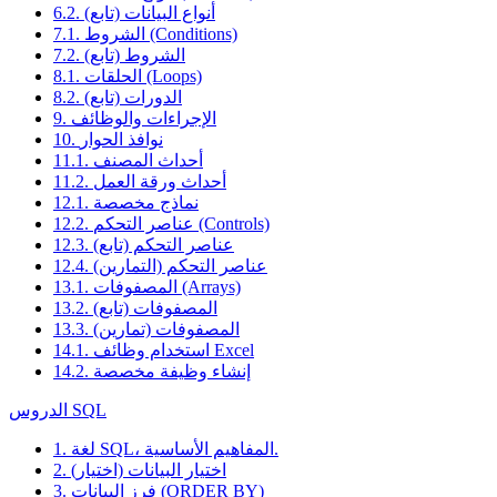
6.2. أنواع البيانات (تابع)
7.1. الشروط (Conditions)
7.2. الشروط (تابع)
8.1. الحلقات (Loops)
8.2. الدورات (تابع)
9. الإجراءات والوظائف
10. نوافذ الحوار
11.1. أحداث المصنف
11.2. أحداث ورقة العمل
12.1. نماذج مخصصة
12.2. عناصر التحكم (Controls)
12.3. عناصر التحكم (تابع)
12.4. عناصر التحكم (التمارين)
13.1. المصفوفات (Arrays)
13.2. المصفوفات (تابع)
13.3. المصفوفات (تمارين)
14.1. استخدام وظائف Excel
14.2. إنشاء وظيفة مخصصة
الدروس SQL
1. لغة SQL، المفاهيم الأساسية.
2. اختيار البيانات (اختيار)
3. فرز البيانات (ORDER BY)