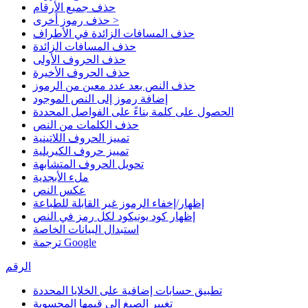
حذف جميع الأرقام
حذف رموز أخرى >
حذف المسافات الزائدة في الأطراف
حذف المسافات الزائدة
حذف الحروف الأولى
حذف الحروف الأخيرة
حذف النص بعد عدد معين من الرموز
إضافة رموز إلى النص الموجود
الحصول على كلمة بناءً على الفواصل المحددة
حذف الكلمات من النص
تمييز الحروف اللاتينية
تمييز حروف الكيريلية
تحويل الحروف المتشابهة
ملء الأبجدية
عكس النص
إظهار/إخفاء الرموز غير القابلة للطباعة
إظهار كود يونيكود لكل رمز في النص
استبدال البيانات الخاصة
ترجمة Google
الرقم
تطبيق حسابات إضافية على الخلايا المحددة
تغيير الصيغ إلى قيمها المحسوبة