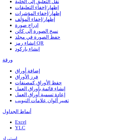
نقل التعليق إلى الخلية
إظهار/إخفاء التعليقات
إظهار/إخفاء المؤشرات
إظهار/إخفاء المؤلف
إدراج صورة
نسخ الصورة إلى كائن
حفظ الصورة في مجلد
إنشاء رمز QR
إنشاء باركود
ورقة
إضافة أوراق
فرز الأوراق
حفظ الأوراق كمصنفات
إنشاء قائمة بأوراق العمل
إعادة تسمية أوراق العمل
تغيير ألوان علامات التبويب
أنماط الجداول
Excel
YLC
استيراد