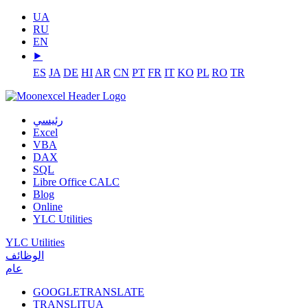
UA
RU
EN
⯈
ES
JA
DE
HI
AR
CN
PT
FR
IT
KO
PL
RO
TR
رئيسي
Excel
VBA
DAX
SQL
Libre Office CALC
Blog
Online
YLC Utilities
YLC Utilities
الوظائف
عام
GOOGLETRANSLATE
TRANSLITUA