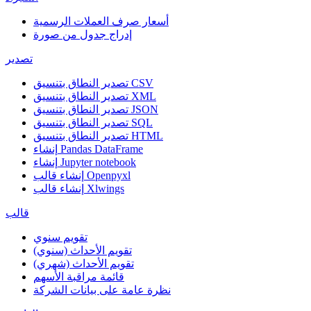
أسعار صرف العملات الرسمية
إدراج جدول من صورة
تصدير
تصدير النطاق بتنسيق CSV
تصدير النطاق بتنسيق XML
تصدير النطاق بتنسيق JSON
تصدير النطاق بتنسيق SQL
تصدير النطاق بتنسيق HTML
إنشاء Pandas DataFrame
إنشاء Jupyter notebook
إنشاء قالب Openpyxl
إنشاء قالب Xlwings
قالب
تقويم سنوي
تقويم الأحداث (سنوي)
تقويم الأحداث (شهري)
قائمة مراقبة الأسهم
نظرة عامة على بيانات الشركة