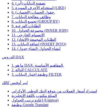
4. تصفية البيانات (أين)
5. استخدام الأحرف المميزة (LIKE)
6. حقول الحساب (الحساب).
7. وظائف معالجة البيانات
8. تجميع البيانات (GROUP BY)
9. الطلبات الفرعية
10. مجموعة الجداول (INNER JOIN)
11. الانضمام الخارجي
12. الطلبات المجمعة (الاتحاد)
13. إضافة البيانات (INSERT INTO)
14. إنشاء الجداول (إنشاء جدول)
الدروس DAX
1. ما هو DAX. المفاهيم الأساسية.
2. الدالة CALCULATE
3. وظيفة اختيار البيانات FILTER
ليبر أوفيس كالك
استيراد أسعار العملات من موقع البنك الوطني الأوكراني
المبلغ مكتوب باللغة الإنجليزية
إعادة ترتيب الجداول (Unpivot)
Google Translate
وظيفة