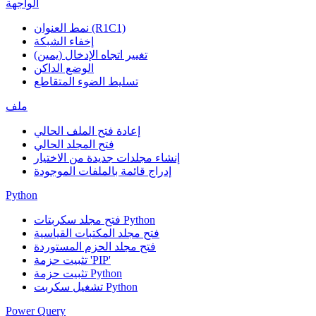
الواجهة
نمط العنوان (R1C1)
إخفاء الشبكة
تغيير اتجاه الإدخال (يمين)
الوضع الداكن
تسليط الضوء المتقاطع
ملف
إعادة فتح الملف الحالي
فتح المجلد الحالي
إنشاء مجلدات جديدة من الاختيار
إدراج قائمة بالملفات الموجودة
Python
فتح مجلد سكربتات Python
فتح مجلد المكتبات القياسية
فتح مجلد الحزم المستوردة
تثبيت حزمة 'PIP'
تثبيت حزمة Python
تشغيل سكربت Python
Power Query