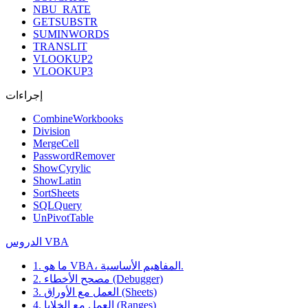
NBU_RATE
GETSUBSTR
SUMINWORDS
TRANSLIT
VLOOKUP2
VLOOKUP3
إجراءات
CombineWorkbooks
Division
MergeCell
PasswordRemover
ShowCyrylic
ShowLatin
SortSheets
SQLQuery
UnPivotTable
الدروس VBA
1. ما هو VBA، المفاهيم الأساسية.
2. مصحح الأخطاء (Debugger)
3. العمل مع الأوراق (Sheets)
4. العمل مع الخلايا (Ranges)