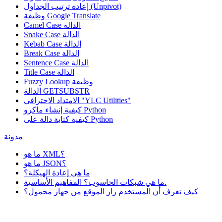
إعادة ترتيب الجداول (Unpivot)
Google Translate
وظيفة
Camel Case الدالة
Snake Case الدالة
Kebab Case الدالة
Break Case الدالة
Sentence Case الدالة
Title Case الدالة
وظيفة
Fuzzy Lookup
الدالة GETSUBSTR
الامتداد الاحترافي "YLC Utilities"
كيفية إنشاء ماكرو Python
كيفية كتابة دالة على Python
مدونة
ما هو XML؟
ما هو JSON؟
ما هي إعادة الهيكلة؟
ما هي شبكات الحاسوب؟ المفاهيم الأساسية.
كيف تعرف أن المستخدم زار الموقع من جهاز محمول؟