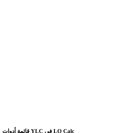
قائمة أدوات YLC في LO Calc