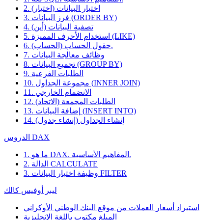
2. اختيار البيانات (اختيار)
3. فرز البيانات (ORDER BY)
4. تصفية البيانات (أين)
5. استخدام الأحرف المميزة (LIKE)
6. حقول الحساب (الحساب).
7. وظائف معالجة البيانات
8. تجميع البيانات (GROUP BY)
9. الطلبات الفرعية
10. مجموعة الجداول (INNER JOIN)
11. الانضمام الخارجي
12. الطلبات المجمعة (الاتحاد)
13. إضافة البيانات (INSERT INTO)
14. إنشاء الجداول (إنشاء جدول)
الدروس DAX
1. ما هو DAX. المفاهيم الأساسية.
2. الدالة CALCULATE
3. وظيفة اختيار البيانات FILTER
ليبر أوفيس كالك
استيراد أسعار العملات من موقع البنك الوطني الأوكراني
المبلغ مكتوب باللغة الإنجليزية