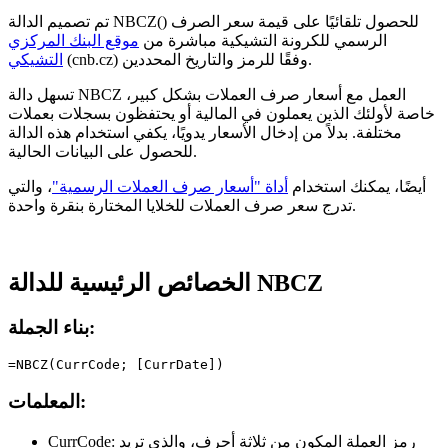
تم تصميم الدالة NBCZ() للحصول تلقائيًا على قيمة سعر الصرف
الرسمي للكرونة التشيكية مباشرة من
موقع البنك المركزي
(cnb.cz) وفقًا للرمز والتاريخ المحددين.
التشيكي
تسهل دالة NBCZ العمل مع أسعار صرف العملات بشكل كبير،
خاصة لأولئك الذين يعملون في المالية أو يحتفظون بسجلات بعملات
مختلفة. بدلاً من إدخال الأسعار يدويًا، يكفي استخدام هذه الدالة
للحصول على البيانات الحالية.
أيضًا، يمكنك استخدام
أداة "أسعار صرف العملات الرسمية"
، والتي
تدرج سعر صرف العملات للخلايا المختارة بنقرة واحدة.
الخصائص الرئيسية للدالة NBCZ
بناء الجملة:
=NBCZ(CurrCode; [CurrDate])
المعلمات:
رمز العملة المكون من ثلاثة أحرف، والذي تريد
CurrCode: