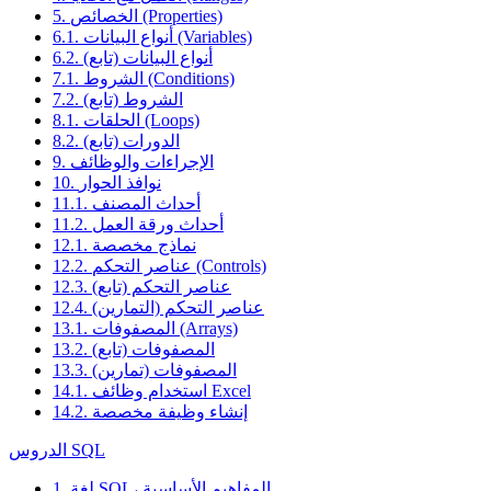
5. الخصائص (Properties)
6.1. أنواع البيانات (Variables)
6.2. أنواع البيانات (تابع)
7.1. الشروط (Conditions)
7.2. الشروط (تابع)
8.1. الحلقات (Loops)
8.2. الدورات (تابع)
9. الإجراءات والوظائف
10. نوافذ الحوار
11.1. أحداث المصنف
11.2. أحداث ورقة العمل
12.1. نماذج مخصصة
12.2. عناصر التحكم (Controls)
12.3. عناصر التحكم (تابع)
12.4. عناصر التحكم (التمارين)
13.1. المصفوفات (Arrays)
13.2. المصفوفات (تابع)
13.3. المصفوفات (تمارين)
14.1. استخدام وظائف Excel
14.2. إنشاء وظيفة مخصصة
الدروس SQL
1. لغة SQL، المفاهيم الأساسية.