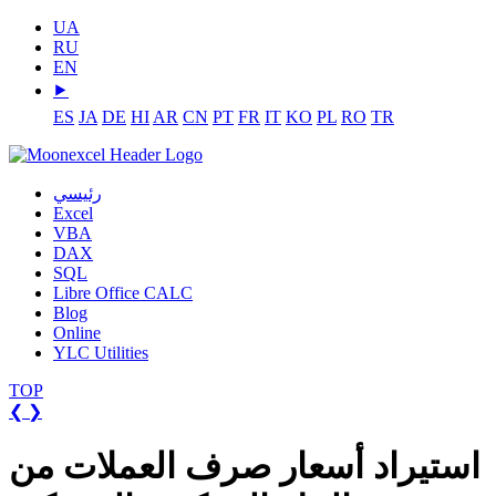
UA
RU
EN
⯈
ES
JA
DE
HI
AR
CN
PT
FR
IT
KO
PL
RO
TR
رئيسي
Excel
VBA
DAX
SQL
Libre Office CALC
Blog
Online
YLC Utilities
TOP
❮
❯
استيراد أسعار صرف العملات من