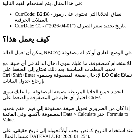
في هذا المثال، يتم استخدام القيم التالية:
- نطاق الخلايا التي تحتوي على رموز
B2:B8
CurrCode:
العملات الحرفية.
.
- تاريخ تحديد سعر الصرف
("01-04-2026")
C1
CurrDate:
كيف يعمل هذا؟
يمكن أن تعمل الدالة NBCZ() في الوضع العادي أو كدالة مصفوفة.
للاستخدام كمصفوفة، ما عليك سوى إدخال الدالة في أي خلية، مع
تحديد المعلمات المناسبة. بعد ذلك، تحتاج إلى الضغط على
تلقائيًا
LO Calc
Ctrl+Shift+Enter لإدخال صيغة المصفوفة وسيقوم
بإرجاع جدول البيانات.
لتحديد جميع الخلايا المرتبطة بصيغة المصفوفة، ما عليك سوى
.
/
اختيار أي خلية في المصفوفة والضغط على Ctrl+
إذا كان من الضروري تحويل صيغة مصفوفة إلى قيم - فقم بتحديد
Formula to
اختر
Data > Calculate
المصفوفة بأكملها وفي القائمة
Value
.
عند استخدام التاريخ كـ نص، يجب أولاً تحويله إلى تاريخ حقيقي، على
.
DATEVALUE("2026-01-25")
سبيل المثال: