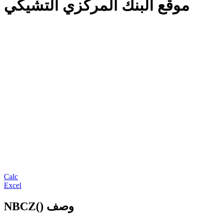
موقع البنك المركزي التشيكي
Calc
Excel
NBCZ() وصف