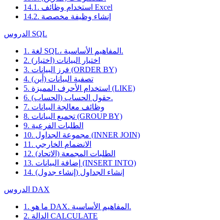
14.1. استخدام وظائف Excel
14.2. إنشاء وظيفة مخصصة
الدروس SQL
1. لغة SQL، المفاهيم الأساسية.
2. اختيار البيانات (اختيار)
3. فرز البيانات (ORDER BY)
4. تصفية البيانات (أين)
5. استخدام الأحرف المميزة (LIKE)
6. حقول الحساب (الحساب).
7. وظائف معالجة البيانات
8. تجميع البيانات (GROUP BY)
9. الطلبات الفرعية
10. مجموعة الجداول (INNER JOIN)
11. الانضمام الخارجي
12. الطلبات المجمعة (الاتحاد)
13. إضافة البيانات (INSERT INTO)
14. إنشاء الجداول (إنشاء جدول)
الدروس DAX
1. ما هو DAX. المفاهيم الأساسية.
2. الدالة CALCULATE