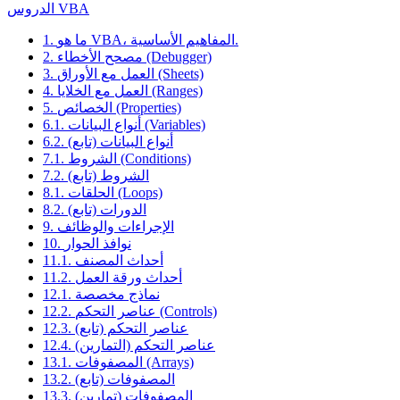
الدروس VBA
1. ما هو VBA، المفاهيم الأساسية.
2. مصحح الأخطاء (Debugger)
3. العمل مع الأوراق (Sheets)
4. العمل مع الخلايا (Ranges)
5. الخصائص (Properties)
6.1. أنواع البيانات (Variables)
6.2. أنواع البيانات (تابع)
7.1. الشروط (Conditions)
7.2. الشروط (تابع)
8.1. الحلقات (Loops)
8.2. الدورات (تابع)
9. الإجراءات والوظائف
10. نوافذ الحوار
11.1. أحداث المصنف
11.2. أحداث ورقة العمل
12.1. نماذج مخصصة
12.2. عناصر التحكم (Controls)
12.3. عناصر التحكم (تابع)
12.4. عناصر التحكم (التمارين)
13.1. المصفوفات (Arrays)
13.2. المصفوفات (تابع)
13.3. المصفوفات (تمارين)