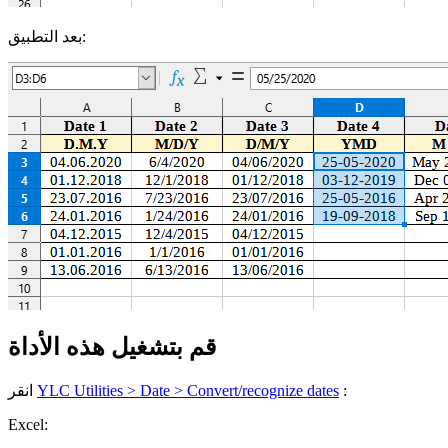
بعد التطبيق:
قم بتشغيل هذه الأداة
:
YLC Utilities > Date > Convert/recognize dates
انقر
Excel: