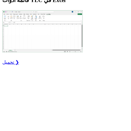
قائمة أدوات YLC في Excel
تحميل ❯