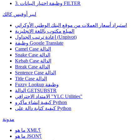
3. وظيفة اختيار البيانات FILTER
ليبر أوفيس كالك
استيراد أسعار العملات من موقع البنك الوطني الأوكراني
المبلغ مكتوب باللغة الإنجليزية
إعادة ترتيب الجداول (Unpivot)
Google Translate
وظيفة
Camel Case الدالة
Snake Case الدالة
Kebab Case الدالة
Break Case الدالة
Sentence Case الدالة
Title Case الدالة
وظيفة
Fuzzy Lookup
الدالة GETSUBSTR
الامتداد الاحترافي "YLC Utilities"
كيفية إنشاء ماكرو Python
كيفية كتابة دالة على Python
مدونة
ما هو XML؟
ما هو JSON؟