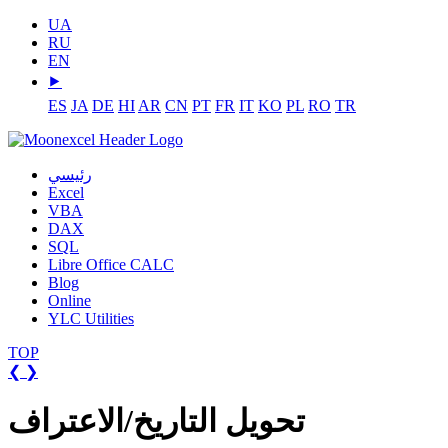
UA
RU
EN
⯈
ES
JA
DE
HI
AR
CN
PT
FR
IT
KO
PL
RO
TR
رئيسي
Excel
VBA
DAX
SQL
Libre Office CALC
Blog
Online
YLC Utilities
TOP
❮
❯
تحويل التاريخ/الاعتراف