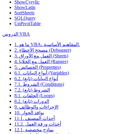
ShowCyrylic
ShowLatin
SortSheets
SQLQuery
UnPivotTable
الدروس VBA
1. ما هو VBA، المفاهيم الأساسية.
2. مصحح الأخطاء (Debugger)
3. العمل مع الأوراق (Sheets)
4. العمل مع الخلايا (Ranges)
5. الخصائص (Properties)
6.1. أنواع البيانات (Variables)
6.2. أنواع البيانات (تابع)
7.1. الشروط (Conditions)
7.2. الشروط (تابع)
8.1. الحلقات (Loops)
8.2. الدورات (تابع)
9. الإجراءات والوظائف
10. نوافذ الحوار
11.1. أحداث المصنف
11.2. أحداث ورقة العمل
12.1. نماذج مخصصة