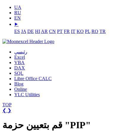
UA
RU
EN
⯈
ES
JA
DE
HI
AR
CN
PT
FR
IT
KO
PL
RO
TR
رئيسي
Excel
VBA
DAX
SQL
Libre Office CALC
Blog
Online
YLC Utilities
TOP
❮
❯
قم بتعيين حزمة "PIP"