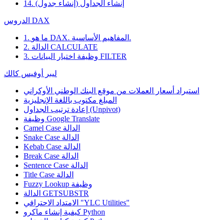
14. إنشاء الجداول (إنشاء جدول)
الدروس DAX
1. ما هو DAX. المفاهيم الأساسية.
2. الدالة CALCULATE
3. وظيفة اختيار البيانات FILTER
ليبر أوفيس كالك
استيراد أسعار العملات من موقع البنك الوطني الأوكراني
المبلغ مكتوب باللغة الإنجليزية
إعادة ترتيب الجداول (Unpivot)
Google Translate
وظيفة
Camel Case الدالة
Snake Case الدالة
Kebab Case الدالة
Break Case الدالة
Sentence Case الدالة
Title Case الدالة
وظيفة
Fuzzy Lookup
الدالة GETSUBSTR
الامتداد الاحترافي "YLC Utilities"
كيفية إنشاء ماكرو Python