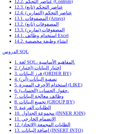
12.2. عناصر التحكم (Controls)
12.3. عناصر التحكم (تابع)
12.4. عناصر التحكم (التمارين)
13.1. المصفوفات (Arrays)
13.2. المصفوفات (تابع)
13.3. المصفوفات (تمارين)
14.1. استخدام وظائف Excel
14.2. إنشاء وظيفة مخصصة
الدروس SQL
1. لغة SQL، المفاهيم الأساسية.
2. اختيار البيانات (اختيار)
3. فرز البيانات (ORDER BY)
4. تصفية البيانات (أين)
5. استخدام الأحرف المميزة (LIKE)
6. حقول الحساب (الحساب).
7. وظائف معالجة البيانات
8. تجميع البيانات (GROUP BY)
9. الطلبات الفرعية
10. مجموعة الجداول (INNER JOIN)
11. الانضمام الخارجي
12. الطلبات المجمعة (الاتحاد)
13. إضافة البيانات (INSERT INTO)