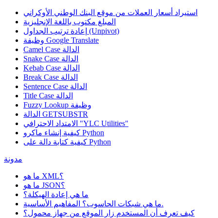
استيراد أسعار العملات من موقع البنك الوطني الأوكراني
المبلغ مكتوب باللغة الإنجليزية
إعادة ترتيب الجداول (Unpivot)
Google Translate
وظيفة
Camel Case الدالة
Snake Case الدالة
Kebab Case الدالة
Break Case الدالة
Sentence Case الدالة
Title Case الدالة
وظيفة
Fuzzy Lookup
الدالة GETSUBSTR
الامتداد الاحترافي "YLC Utilities"
كيفية إنشاء ماكرو Python
كيفية كتابة دالة على Python
مدونة
ما هو XML؟
ما هو JSON؟
ما هي إعادة الهيكلة؟
ما هي شبكات الحاسوب؟ المفاهيم الأساسية.
كيف تعرف أن المستخدم زار الموقع من جهاز محمول؟