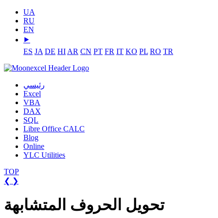
UA
RU
EN
⯈
ES
JA
DE
HI
AR
CN
PT
FR
IT
KO
PL
RO
TR
رئيسي
Excel
VBA
DAX
SQL
Libre Office CALC
Blog
Online
YLC Utilities
TOP
❮
❯
تحويل الحروف المتشابهة