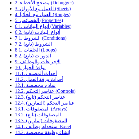
2. مصحح الأخطاء (Debugger)
3. العمل مع الأوراق (Sheets)
4. العمل مع الخلايا (Ranges)
5. الخصائص (Properties)
6.1. أنواع البيانات (Variables)
6.2. أنواع البيانات (تابع)
7.1. الشروط (Conditions)
7.2. الشروط (تابع)
8.1. الحلقات (Loops)
8.2. الدورات (تابع)
9. الإجراءات والوظائف
10. نوافذ الحوار
11.1. أحداث المصنف
11.2. أحداث ورقة العمل
12.1. نماذج مخصصة
12.2. عناصر التحكم (Controls)
12.3. عناصر التحكم (تابع)
12.4. عناصر التحكم (التمارين)
13.1. المصفوفات (Arrays)
13.2. المصفوفات (تابع)
13.3. المصفوفات (تمارين)
14.1. استخدام وظائف Excel
14.2. إنشاء وظيفة مخصصة