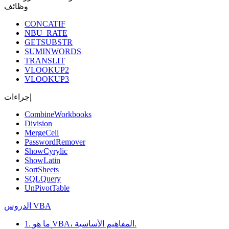
وظائف
CONCATIF
NBU_RATE
GETSUBSTR
SUMINWORDS
TRANSLIT
VLOOKUP2
VLOOKUP3
إجراءات
CombineWorkbooks
Division
MergeCell
PasswordRemover
ShowCyrylic
ShowLatin
SortSheets
SQLQuery
UnPivotTable
الدروس VBA
1. ما هو VBA، المفاهيم الأساسية.