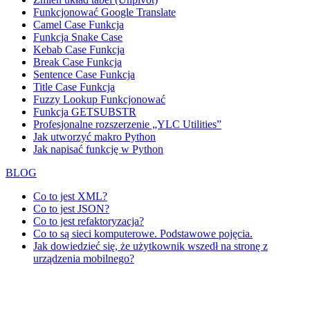
Funkcjonować
Google Translate
Camel Case Funkcja
Funkcja Snake Case
Kebab Case Funkcja
Break Case Funkcja
Sentence Case Funkcja
Title Case Funkcja
Fuzzy Lookup
Funkcjonować
Funkcja GETSUBSTR
Profesjonalne rozszerzenie „YLC Utilities”
Jak utworzyć makro Python
Jak napisać funkcję w Python
BLOG
Co to jest XML?
Co to jest JSON?
Co to jest refaktoryzacja?
Co to są sieci komputerowe. Podstawowe pojęcia.
Jak dowiedzieć się, że użytkownik wszedł na stronę z
urządzenia mobilnego?