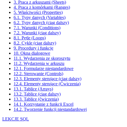
3. Praca z arkuszami (Sheets)
4. Praca z komórkami (Ranges)
5. Właściwości (Properties)
6.1. Typy danych (Variables)
6.2. Typy danych (ciąg dalszy)
7.1. Warunki (Conditions)
7.2. Warunki (ciąg dalszy)
8.1. Pętle (Loops)
8.2. Cykle (ciąg dalszy)
9. Procedury i funkcje
10. Okna dialogowe
11.1. Wydarzenia ze skoroszytu
11.2. Wydarzenia w arkuszu
12.1. Formularze niestandardowe
12.2. Sterowanie (Controls)
12.3. Elementy sterujące (ciąg dalszy)
12.4. Elementy sterujące (Ćwiczenia)
13.1. Tablice (Arrays)
13.2. Tablice (ciąg dalszy)
13.3. Tablice (ćwiczenia)
14.1. Korzystanie z funkcji Excel
14.2. Tworzenie funkcji niestandardowej
LEKCJE SQL