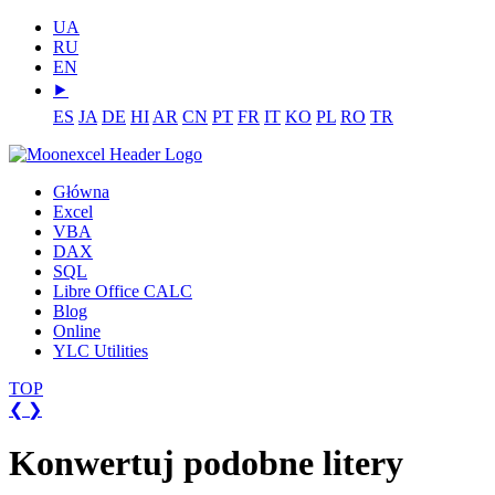
UA
RU
EN
⯈
ES
JA
DE
HI
AR
CN
PT
FR
IT
KO
PL
RO
TR
Główna
Excel
VBA
DAX
SQL
Libre Office CALC
Blog
Online
YLC Utilities
TOP
❮
❯
Konwertuj podobne litery