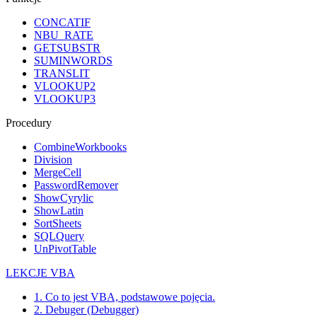
CONCATIF
NBU_RATE
GETSUBSTR
SUMINWORDS
TRANSLIT
VLOOKUP2
VLOOKUP3
Procedury
CombineWorkbooks
Division
MergeCell
PasswordRemover
ShowCyrylic
ShowLatin
SortSheets
SQLQuery
UnPivotTable
LEKCJE VBA
1. Co to jest VBA, podstawowe pojęcia.
2. Debuger (Debugger)