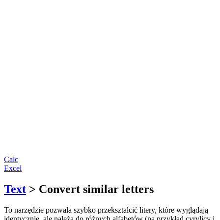
Calc
Excel
Text
> Convert similar letters
To narzędzie pozwala szybko przekształcić litery, które wyglądają
identycznie, ale należą do różnych alfabetów (na przykład cyrylicy i