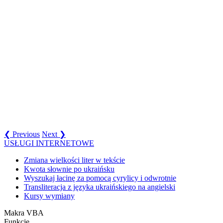
❮ Previous
Next ❯
USŁUGI INTERNETOWE
Zmiana wielkości liter w tekście
Kwota słownie po ukraińsku
Wyszukaj łacinę za pomocą cyrylicy i odwrotnie
Transliteracja z języka ukraińskiego na angielski
Kursy wymiany
Makra VBA
Funkcje