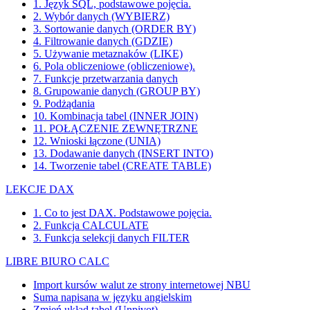
1. Język SQL, podstawowe pojęcia.
2. Wybór danych (WYBIERZ)
3. Sortowanie danych (ORDER BY)
4. Filtrowanie danych (GDZIE)
5. Używanie metaznaków (LIKE)
6. Pola obliczeniowe (obliczeniowe).
7. Funkcje przetwarzania danych
8. Grupowanie danych (GROUP BY)
9. Podżądania
10. Kombinacja tabel (INNER JOIN)
11. POŁĄCZENIE ZEWNĘTRZNE
12. Wnioski łączone (UNIA)
13. Dodawanie danych (INSERT INTO)
14. Tworzenie tabel (CREATE TABLE)
LEKCJE DAX
1. Co to jest DAX. Podstawowe pojęcia.
2. Funkcja CALCULATE
3. Funkcja selekcji danych FILTER
LIBRE BIURO CALC
Import kursów walut ze strony internetowej NBU
Suma napisana w języku angielskim
Zmień układ tabel (Unpivot)