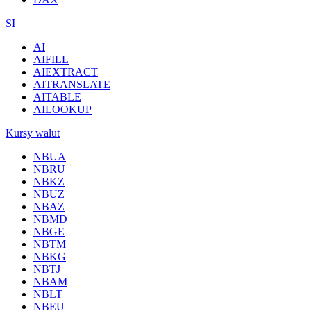
SI
AI
AIFILL
AIEXTRACT
AITRANSLATE
AITABLE
AILOOKUP
Kursy walut
NBUA
NBRU
NBKZ
NBUZ
NBAZ
NBMD
NBGE
NBTM
NBKG
NBTJ
NBAM
NBLT
NBEU