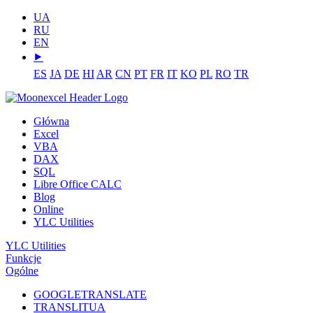
UA
RU
EN
⯈
ES
JA
DE
HI
AR
CN
PT
FR
IT
KO
PL
RO
TR
Główna
Excel
VBA
DAX
SQL
Libre Office CALC
Blog
Online
YLC Utilities
YLC Utilities
Funkcje
Ogólne
GOOGLETRANSLATE
TRANSLITUA