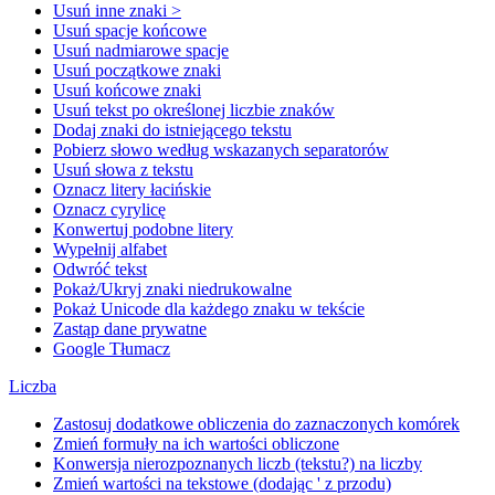
Usuń inne znaki >
Usuń spacje końcowe
Usuń nadmiarowe spacje
Usuń początkowe znaki
Usuń końcowe znaki
Usuń tekst po określonej liczbie znaków
Dodaj znaki do istniejącego tekstu
Pobierz słowo według wskazanych separatorów
Usuń słowa z tekstu
Oznacz litery łacińskie
Oznacz cyrylicę
Konwertuj podobne litery
Wypełnij alfabet
Odwróć tekst
Pokaż/Ukryj znaki niedrukowalne
Pokaż Unicode dla każdego znaku w tekście
Zastąp dane prywatne
Google Tłumacz
Liczba
Zastosuj dodatkowe obliczenia do zaznaczonych komórek
Zmień formuły na ich wartości obliczone
Konwersja nierozpoznanych liczb (tekstu?) na liczby
Zmień wartości na tekstowe (dodając ' z przodu)