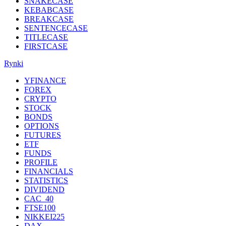
SNAKECASE
KEBABCASE
BREAKCASE
SENTENCECASE
TITLECASE
FIRSTCASE
Rynki
YFINANCE
FOREX
CRYPTO
STOCK
BONDS
OPTIONS
FUTURES
ETF
FUNDS
PROFILE
FINANCIALS
STATISTICS
DIVIDEND
CAC_40
FTSE100
NIKKEI225
DAX