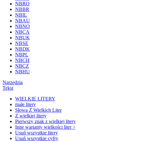
NBRO
NBBR
NBIL
NBAU
NBNO
NBCA
NBUK
NBSE
NBDK
NBPL
NBCH
NBCZ
NBHU
Narzędzia
Tekst
WIELKIE LITERY
małe litery
Słowa Z Wielkich Liter
Z wielkiej litery
Pierwszy znak z wielkiej litery
Inne warianty wielkości liter >
Usuń wszystkie litery
Usuń wszystkie cyfry