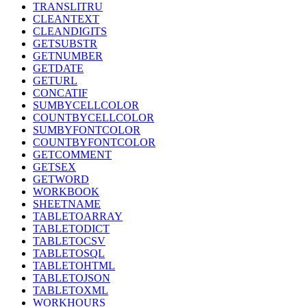
TRANSLITRU
CLEANTEXT
CLEANDIGITS
GETSUBSTR
GETNUMBER
GETDATE
GETURL
CONCATIF
SUMBYCELLCOLOR
COUNTBYCELLCOLOR
SUMBYFONTCOLOR
COUNTBYFONTCOLOR
GETCOMMENT
GETSEX
GETWORD
WORKBOOK
SHEETNAME
TABLETOARRAY
TABLETODICT
TABLETOCSV
TABLETOSQL
TABLETOHTML
TABLETOJSON
TABLETOXML
WORKHOURS