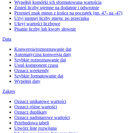
Wypełnij komórki ich sformatowaną wartością
Zmień liczby ujemne na dodatnie i odwrotnie
Przenieś znak minus z końca na początek (np. 47- na -47)
Użyj istotnej liczby miejsc po przecinku
Ukryj wartości liczbowe
Pisanie liczby lub kwoty słownie
Data
Konwersja/rozpoznawanie dat
Automatyczna konwersja daty
Szybkie rozpoznawanie dat
Usuń komponent czasu
Oznacz weekendy
Szybkie formatowanie dat
Wypełnij daty
Zakres
Oznacz unikatowe wartości
Oznacz różne wartości
Oznacz duplikaty
Oznacz nadmiarowe wartości
Przebudowa tabeli
Utwórz listę rozwijaną