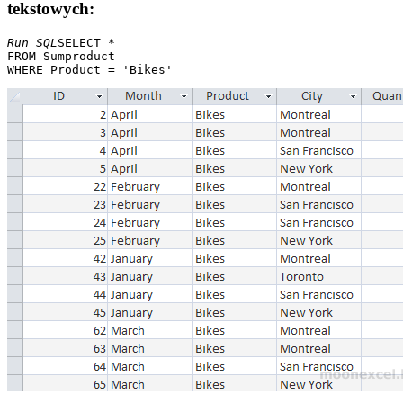
tekstowych:
Run SQL
SELECT * 

FROM Sumproduct 
