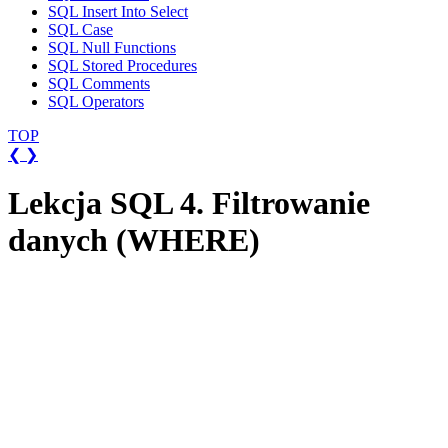
SQL Insert Into Select
SQL Case
SQL Null Functions
SQL Stored Procedures
SQL Comments
SQL Operators
TOP
❮
❯
Lekcja SQL 4. Filtrowanie
danych (WHERE)