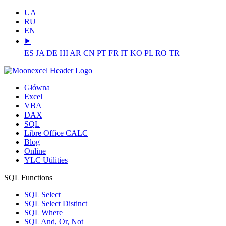
UA
RU
EN
⯈
ES
JA
DE
HI
AR
CN
PT
FR
IT
KO
PL
RO
TR
Główna
Excel
VBA
DAX
SQL
Libre Office CALC
Blog
Online
YLC Utilities
SQL Functions
SQL Select
SQL Select Distinct
SQL Where
SQL And, Or, Not