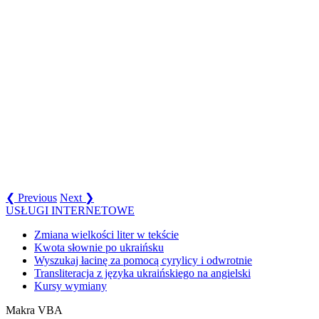
❮ Previous
Next ❯
USŁUGI INTERNETOWE
Zmiana wielkości liter w tekście
Kwota słownie po ukraińsku
Wyszukaj łacinę za pomocą cyrylicy i odwrotnie
Transliteracja z języka ukraińskiego na angielski
Kursy wymiany
Makra VBA