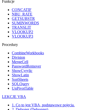
Funkcje
CONCATIF
NBU_RATE
GETSUBSTR
SUMINWORDS
TRANSLIT
VLOOKUP2
VLOOKUP3
Procedury
CombineWorkbooks
Division
MergeCell
PasswordRemover
ShowCyrylic
ShowLatin
SortSheets
SQLQuery
UnPivotTable
LEKCJE VBA
1. Co to jest VBA, podstawowe pojęcia.
2. Debuger (Debugger)