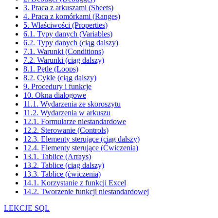
3. Praca z arkuszami (Sheets)
4. Praca z komórkami (Ranges)
5. Właściwości (Properties)
6.1. Typy danych (Variables)
6.2. Typy danych (ciąg dalszy)
7.1. Warunki (Conditions)
7.2. Warunki (ciąg dalszy)
8.1. Pętle (Loops)
8.2. Cykle (ciąg dalszy)
9. Procedury i funkcje
10. Okna dialogowe
11.1. Wydarzenia ze skoroszytu
11.2. Wydarzenia w arkuszu
12.1. Formularze niestandardowe
12.2. Sterowanie (Controls)
12.3. Elementy sterujące (ciąg dalszy)
12.4. Elementy sterujące (Ćwiczenia)
13.1. Tablice (Arrays)
13.2. Tablice (ciąg dalszy)
13.3. Tablice (ćwiczenia)
14.1. Korzystanie z funkcji Excel
14.2. Tworzenie funkcji niestandardowej
LEKCJE SQL