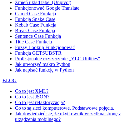
Zmień układ tabel (Unpivot)
Funkcjonować
Google Translate
Camel Case Funkcja
Funkcja Snake Case
Kebab Case Funkcja
Break Case Funkcja
Sentence Case Funkcja
Title Case Funkcja
Fuzzy Lookup
Funkcjonować
Funkcja GETSUBSTR
Profesjonalne rozszerzenie „YLC Utilities”
Jak utworzyć makro Python
Jak napisać funkcję w Python
BLOG
Co to jest XML?
Co to jest JSON?
Co to jest refaktoryzacja?
Co to są sieci komputerowe. Podstawowe pojęcia.
Jak dowiedzieć się, że użytkownik wszedł na stronę z
urządzenia mobilnego?