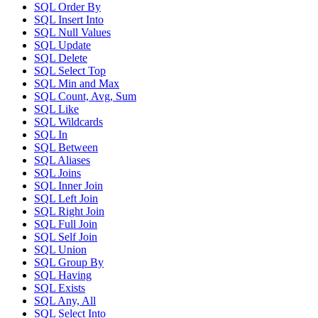
SQL Order By
SQL Insert Into
SQL Null Values
SQL Update
SQL Delete
SQL Select Top
SQL Min and Max
SQL Count, Avg, Sum
SQL Like
SQL Wildcards
SQL In
SQL Between
SQL Aliases
SQL Joins
SQL Inner Join
SQL Left Join
SQL Right Join
SQL Full Join
SQL Self Join
SQL Union
SQL Group By
SQL Having
SQL Exists
SQL Any, All
SQL Select Into