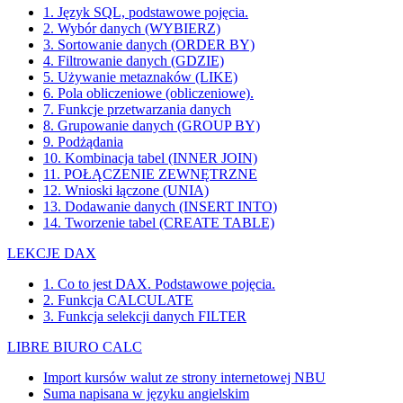
1. Język SQL, podstawowe pojęcia.
2. Wybór danych (WYBIERZ)
3. Sortowanie danych (ORDER BY)
4. Filtrowanie danych (GDZIE)
5. Używanie metaznaków (LIKE)
6. Pola obliczeniowe (obliczeniowe).
7. Funkcje przetwarzania danych
8. Grupowanie danych (GROUP BY)
9. Podżądania
10. Kombinacja tabel (INNER JOIN)
11. POŁĄCZENIE ZEWNĘTRZNE
12. Wnioski łączone (UNIA)
13. Dodawanie danych (INSERT INTO)
14. Tworzenie tabel (CREATE TABLE)
LEKCJE DAX
1. Co to jest DAX. Podstawowe pojęcia.
2. Funkcja CALCULATE
3. Funkcja selekcji danych FILTER
LIBRE BIURO CALC
Import kursów walut ze strony internetowej NBU
Suma napisana w języku angielskim