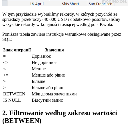
W tym przykładzie wybraliśmy rekordy, w których przychód ze
sprzedaży przekroczył 40 000 USD i dodatkowo posortowaliśmy
wszystkie rekordy w kolejności rosnącej według pola Kwota.
Poniższa tabela zawiera instrukcje warunkowe obsługiwane przez
SQL:
Знак операції
Значення
=
Дорівнює
<>
Не дорівнює
<
Менше
<=
Менше або рівне
>
Більше
>=
Більше або рівне
BETWEEN
Між двома значеннями
IS NULL
Відсутній запис
2. Filtrowanie według zakresu wartości
(BETWEEN)