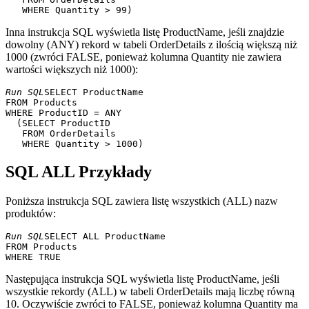
Inna instrukcja SQL wyświetla listę ProductName, jeśli znajdzie
dowolny (ANY) rekord w tabeli OrderDetails z ilością większą niż
1000 (zwróci FALSE, ponieważ kolumna Quantity nie zawiera
wartości większych niż 1000):
Run SQL
SELECT ProductName

FROM Products

WHERE ProductID = ANY

  (SELECT ProductID

   FROM OrderDetails

SQL ALL Przykłady
Poniższa instrukcja SQL zawiera listę wszystkich (ALL) nazw
produktów:
Run SQL
SELECT ALL ProductName

FROM Products

Następująca instrukcja SQL wyświetla listę ProductName, jeśli
wszystkie rekordy (ALL) w tabeli OrderDetails mają liczbę równą
10. Oczywiście zwróci to FALSE, ponieważ kolumna Quantity ma