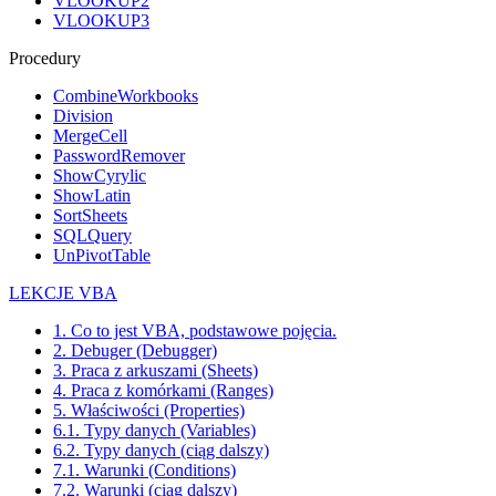
VLOOKUP2
VLOOKUP3
Procedury
CombineWorkbooks
Division
MergeCell
PasswordRemover
ShowCyrylic
ShowLatin
SortSheets
SQLQuery
UnPivotTable
LEKCJE VBA
1. Co to jest VBA, podstawowe pojęcia.
2. Debuger (Debugger)
3. Praca z arkuszami (Sheets)
4. Praca z komórkami (Ranges)
5. Właściwości (Properties)
6.1. Typy danych (Variables)
6.2. Typy danych (ciąg dalszy)
7.1. Warunki (Conditions)
7.2. Warunki (ciąg dalszy)