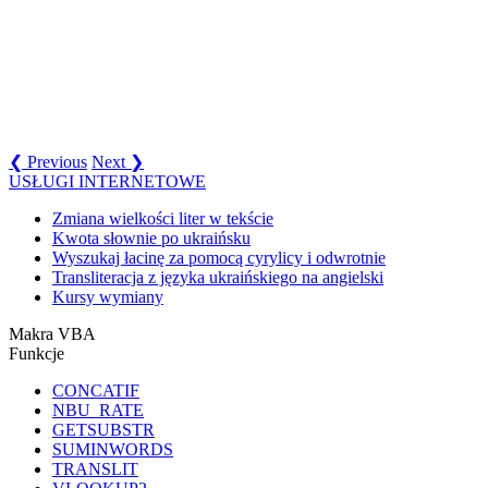
❮ Previous
Next ❯
USŁUGI INTERNETOWE
Zmiana wielkości liter w tekście
Kwota słownie po ukraińsku
Wyszukaj łacinę za pomocą cyrylicy i odwrotnie
Transliteracja z języka ukraińskiego na angielski
Kursy wymiany
Makra VBA
Funkcje
CONCATIF
NBU_RATE
GETSUBSTR
SUMINWORDS
TRANSLIT