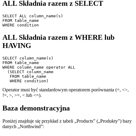
ALL Składnia razem z SELECT
SELECT ALL column_name(s)

FROM table_name

ALL Składnia razem z WHERE lub
HAVING
SELECT column_name(s)

FROM table_name

WHERE column_name operator ALL

  (SELECT column_name

   FROM table_name

Operator musi być standardowym operatorem porównania (=, <>,
!=, >, >=, < lub <=).
Baza demonstracyjna
Poniżej znajduje się przykład z tabeli „Products” („Produkty”) bazy
danych „Northwind”: