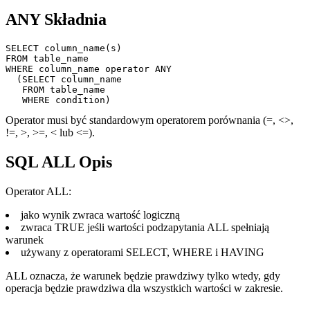
ANY Składnia
SELECT column_name(s)

FROM table_name

WHERE column_name operator ANY

  (SELECT column_name

   FROM table_name

Operator musi być standardowym operatorem porównania (=, <>,
!=, >, >=, < lub <=).
SQL ALL Opis
Operator ALL:
jako wynik zwraca wartość logiczną
zwraca TRUE jeśli wartości podzapytania ALL spełniają
warunek
używany z operatorami SELECT, WHERE i HAVING
ALL oznacza, że warunek będzie prawdziwy tylko wtedy, gdy
operacja będzie prawdziwa dla wszystkich wartości w zakresie.