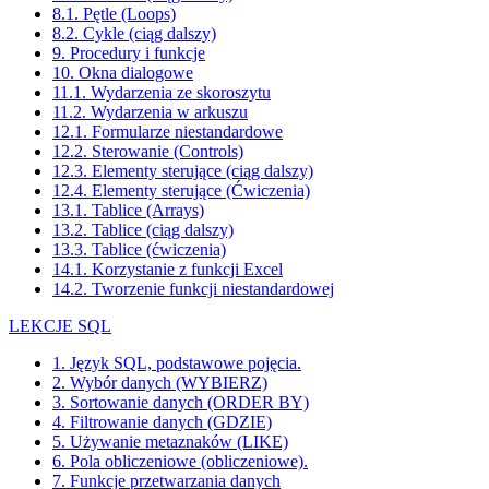
8.1. Pętle (Loops)
8.2. Cykle (ciąg dalszy)
9. Procedury i funkcje
10. Okna dialogowe
11.1. Wydarzenia ze skoroszytu
11.2. Wydarzenia w arkuszu
12.1. Formularze niestandardowe
12.2. Sterowanie (Controls)
12.3. Elementy sterujące (ciąg dalszy)
12.4. Elementy sterujące (Ćwiczenia)
13.1. Tablice (Arrays)
13.2. Tablice (ciąg dalszy)
13.3. Tablice (ćwiczenia)
14.1. Korzystanie z funkcji Excel
14.2. Tworzenie funkcji niestandardowej
LEKCJE SQL
1. Język SQL, podstawowe pojęcia.
2. Wybór danych (WYBIERZ)
3. Sortowanie danych (ORDER BY)
4. Filtrowanie danych (GDZIE)
5. Używanie metaznaków (LIKE)
6. Pola obliczeniowe (obliczeniowe).
7. Funkcje przetwarzania danych