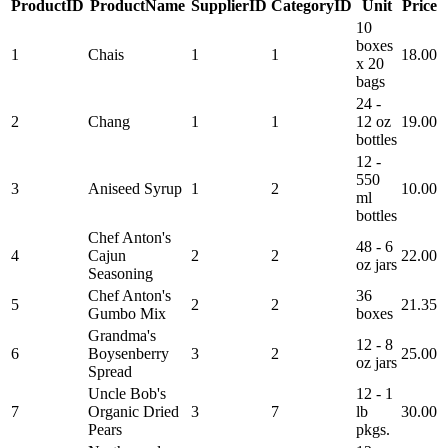
ProductID
ProductName
SupplierID
CategoryID
Unit
Price
10
boxes
1
Chais
1
1
18.00
x 20
bags
24 -
2
Chang
1
1
12 oz
19.00
bottles
12 -
550
3
Aniseed Syrup
1
2
10.00
ml
bottles
Chef Anton's
48 - 6
4
Cajun
2
2
22.00
oz jars
Seasoning
Chef Anton's
36
5
2
2
21.35
Gumbo Mix
boxes
Grandma's
12 - 8
6
Boysenberry
3
2
25.00
oz jars
Spread
Uncle Bob's
12 - 1
7
Organic Dried
3
7
lb
30.00
Pears
pkgs.