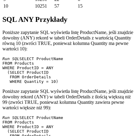
10
10251
57
15
SQL ANY Przykłady
Poniższe zapytanie SQL wyświetla listę ProductName, jeśli znajdzie
dowolny (ANY) rekord w tabeli OrderDetails z wartością Quantity
równą 10 (zwróci TRUE, ponieważ kolumna Quantity ma pewne
wartości 10):
Run SQL
SELECT ProductName

FROM Products

WHERE ProductID = ANY

  (SELECT ProductID

   FROM OrderDetails

Poniższe zapytanie SQL wyświetla listę ProductName, jeśli znajdzie
dowolny rekord (ANY) w tabeli OrderDetails z ilością większą niż
99 (zwróci TRUE, ponieważ kolumna Quantity zawiera pewne
wartości większe niż 99):
Run SQL
SELECT ProductName

FROM Products

WHERE ProductID = ANY

  (SELECT ProductID

   FROM OrderDetails
