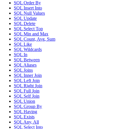
SQL Order By
SQL Insert Into
SQL Null Values
SQL Update
SQL Delete
SQL Select Top
SQL Min and Max
SQL Count, Avg, Sum
SQL Like
SQL Wildcards
SQL In
SQL Between
SQL Aliases
SQL Joins
SQL Inner Join
SQL Left Join
SQL Right Join
SQL Full Join
SQL Self Join
SQL Union
SQL Group By
SQL Having
SQL Exists
SQL Any, All
SQL Select Into