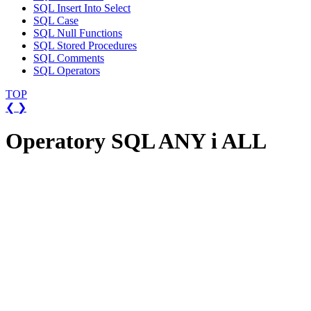
SQL Insert Into Select
SQL Case
SQL Null Functions
SQL Stored Procedures
SQL Comments
SQL Operators
TOP
❮
❯
Operatory SQL ANY i ALL