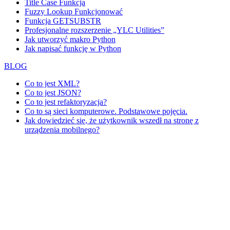
Title Case Funkcja
Fuzzy Lookup
Funkcjonować
Funkcja GETSUBSTR
Profesjonalne rozszerzenie „YLC Utilities”
Jak utworzyć makro Python
Jak napisać funkcję w Python
BLOG
Co to jest XML?
Co to jest JSON?
Co to jest refaktoryzacja?
Co to są sieci komputerowe. Podstawowe pojęcia.
Jak dowiedzieć się, że użytkownik wszedł na stronę z
urządzenia mobilnego?