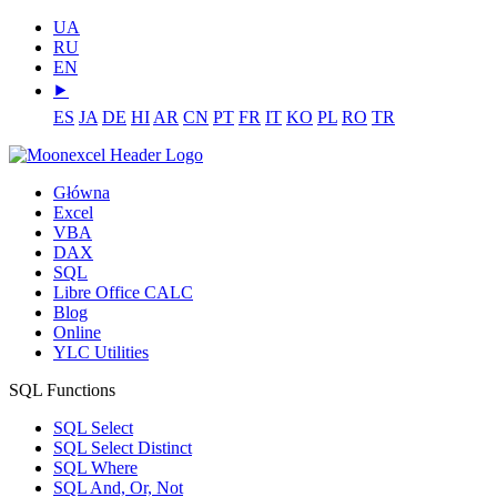
UA
RU
EN
⯈
ES
JA
DE
HI
AR
CN
PT
FR
IT
KO
PL
RO
TR
Główna
Excel
VBA
DAX
SQL
Libre Office CALC
Blog
Online
YLC Utilities
SQL Functions
SQL Select
SQL Select Distinct
SQL Where
SQL And, Or, Not