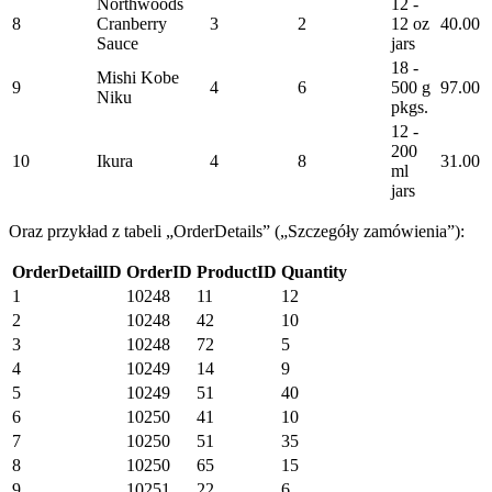
Northwoods
12 -
8
Cranberry
3
2
12 oz
40.00
Sauce
jars
18 -
Mishi Kobe
9
4
6
500 g
97.00
Niku
pkgs.
12 -
200
10
Ikura
4
8
31.00
ml
jars
Oraz przykład z tabeli „OrderDetails” („Szczegóły zamówienia”):
OrderDetailID
OrderID
ProductID
Quantity
1
10248
11
12
2
10248
42
10
3
10248
72
5
4
10249
14
9
5
10249
51
40
6
10250
41
10
7
10250
51
35
8
10250
65
15
9
10251
22
6