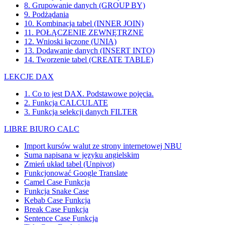
8. Grupowanie danych (GROUP BY)
9. Podżądania
10. Kombinacja tabel (INNER JOIN)
11. POŁĄCZENIE ZEWNĘTRZNE
12. Wnioski łączone (UNIA)
13. Dodawanie danych (INSERT INTO)
14. Tworzenie tabel (CREATE TABLE)
LEKCJE DAX
1. Co to jest DAX. Podstawowe pojęcia.
2. Funkcja CALCULATE
3. Funkcja selekcji danych FILTER
LIBRE BIURO CALC
Import kursów walut ze strony internetowej NBU
Suma napisana w języku angielskim
Zmień układ tabel (Unpivot)
Funkcjonować
Google Translate
Camel Case Funkcja
Funkcja Snake Case
Kebab Case Funkcja
Break Case Funkcja
Sentence Case Funkcja