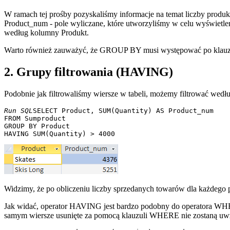
W ramach tej prośby pozyskaliśmy informacje na temat liczby pro
Product_num - pole wyliczane, które utworzyliśmy w celu wyświet
według kolumny Produkt.
Warto również zauważyć, że GROUP BY musi występować po kla
2. Grupy filtrowania (HAVING)
Podobnie jak filtrowaliśmy wiersze w tabeli, możemy filtrować w
Run SQL
SELECT Product, SUM(Quantity) AS Product_num 

FROM Sumproduct 

GROUP BY Product 

Widzimy, że po obliczeniu liczby sprzedanych towarów dla każdego p
Jak widać, operator HAVING jest bardzo podobny do operatora WHE
samym wiersze usunięte za pomocą klauzuli WHERE nie zostaną u