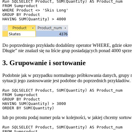
Run SQL
SELECT Product, SUM(Quantity) AS Product_num 

FROM Sumproduct 

WHERE Product <> 'Skis Long' 

GROUP BY Product 

Do poprzedniego przykładu dodaliśmy operator WHERE, gdzie określ
Długie” nie znalazł się na liście grup posiadających ponad 4000 spr
3. Grupowanie i sortowanie
Podobnie jak w przypadku normalnego próbkowania danych, grupy
sytuacji jego zastosowanie jest podobne do poprzednich przykładów. 
Run SQL
SELECT Product, SUM(Quantity) AS Product_num 

FROM Sumproduct 

GROUP BY Product 

HAVING SUM(Quantity) > 3000

lub po prostu podaj numer pola w kolejności, w jakiej chcemy sortow
Run SQL
SELECT Product, SUM(Quantity) AS Product_num 

FROM Sumproduct 
