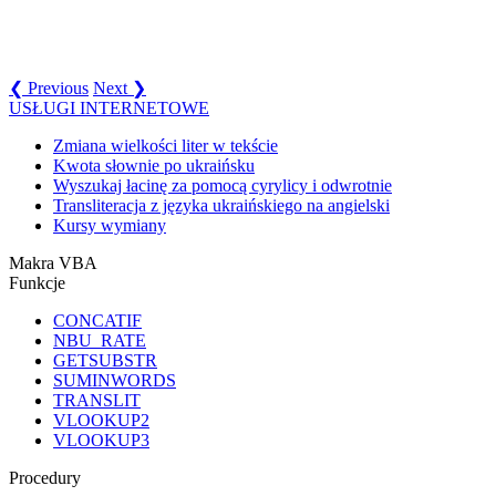
❮ Previous
Next ❯
USŁUGI INTERNETOWE
Zmiana wielkości liter w tekście
Kwota słownie po ukraińsku
Wyszukaj łacinę za pomocą cyrylicy i odwrotnie
Transliteracja z języka ukraińskiego na angielski
Kursy wymiany
Makra VBA
Funkcje
CONCATIF
NBU_RATE
GETSUBSTR
SUMINWORDS
TRANSLIT
VLOOKUP2
VLOOKUP3
Procedury