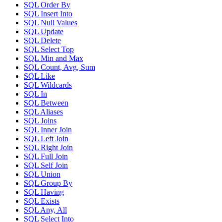
SQL Order By
SQL Insert Into
SQL Null Values
SQL Update
SQL Delete
SQL Select Top
SQL Min and Max
SQL Count, Avg, Sum
SQL Like
SQL Wildcards
SQL In
SQL Between
SQL Aliases
SQL Joins
SQL Inner Join
SQL Left Join
SQL Right Join
SQL Full Join
SQL Self Join
SQL Union
SQL Group By
SQL Having
SQL Exists
SQL Any, All
SQL Select Into