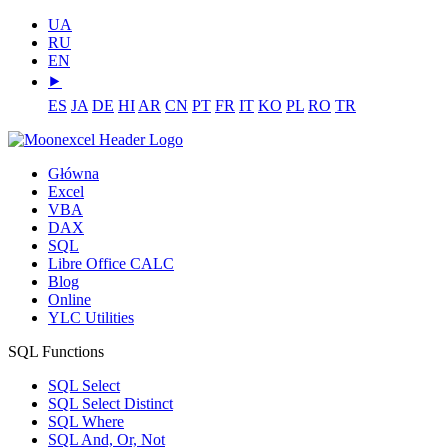
UA
RU
EN
⯈
ES
JA
DE
HI
AR
CN
PT
FR
IT
KO
PL
RO
TR
Główna
Excel
VBA
DAX
SQL
Libre Office CALC
Blog
Online
YLC Utilities
SQL Functions
SQL Select
SQL Select Distinct
SQL Where
SQL And, Or, Not