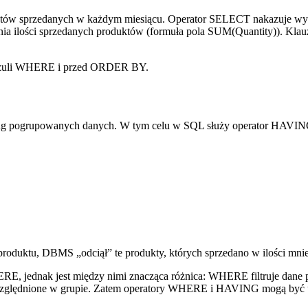
duktów sprzedanych w każdym miesiącu. Operator SELECT nakazuje w
lenia ilości sprzedanych produktów (formuła pola SUM(Quantity)).
uzuli WHERE i przed ORDER BY.
edług pogrupowanych danych. W tym celu w SQL służy operator HAVIN
roduktu, DBMS „odciął” te produkty, których sprzedano w ilości mniej
RE, jednak jest między nimi znacząca różnica: WHERE filtruje dane
względnione w grupie. Zatem operatory WHERE i HAVING mogą być 