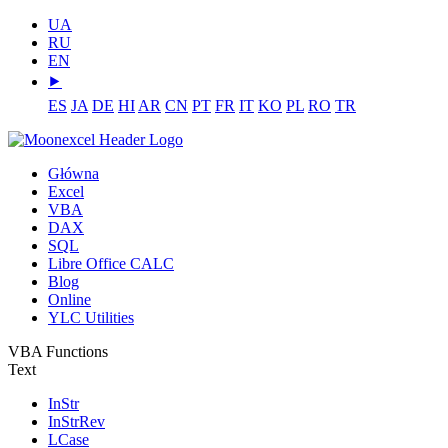
UA
RU
EN
⯈
ES
JA
DE
HI
AR
CN
PT
FR
IT
KO
PL
RO
TR
Główna
Excel
VBA
DAX
SQL
Libre Office CALC
Blog
Online
YLC Utilities
VBA Functions
Text
InStr
InStrRev
LCase