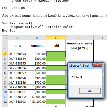
     green_color = 5296274 'Zielony

Aby określić numer koloru tła komórki, wybierz komórkę i uruchom 
Sub test_color()

     MsgBox ActiveCell.Interior.color
