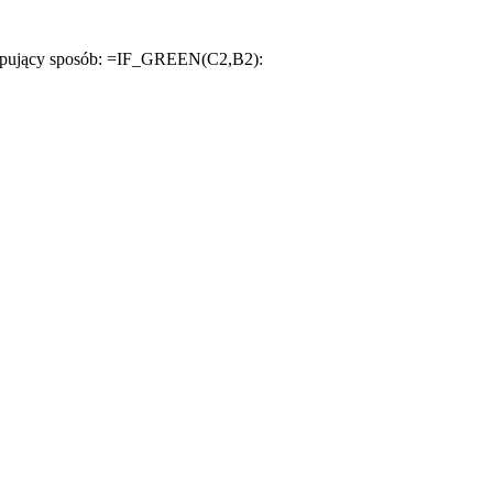
astępujący sposób: =IF_GREEN(C2,B2):