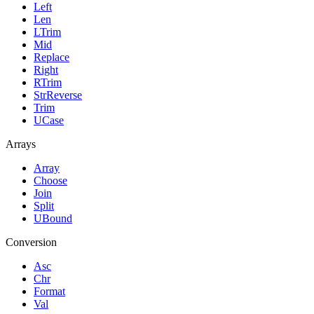
Left
Len
LTrim
Mid
Replace
Right
RTrim
StrReverse
Trim
UCase
Arrays
Array
Choose
Join
Split
UBound
Conversion
Asc
Chr
Format
Val