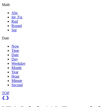
Math
Abs
Int, Fix
Rnd
Round
Sqr
Date
Now
Time
Date
Day
Weekday
Month
Year
Hour
Minute
Second
TOP
❮
❯