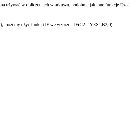
na używać w obliczeniach w arkuszu, podobnie jak inne funkcje Excel
S”), możemy użyć funkcji IF we wzorze =IF(C2="YES",B2,0):