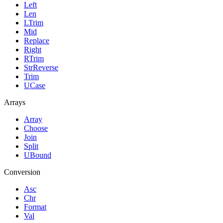
Left
Len
LTrim
Mid
Replace
Right
RTrim
StrReverse
Trim
UCase
Arrays
Array
Choose
Join
Split
UBound
Conversion
Asc
Chr
Format
Val