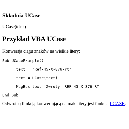
Składnia UCase
UCase(tekst)
Przykład VBA UCase
Konwersja ciągu znaków na wielkie litery:
Sub UCaseExample()

      text = "Ref-45-X-876-rt"

      text = UCase(text)

      MsgBox text 'Zwroty: REF-45-X-876-RT

Odwrotną funkcją konwertującą na małe litery jest funkcja
LCASE
.