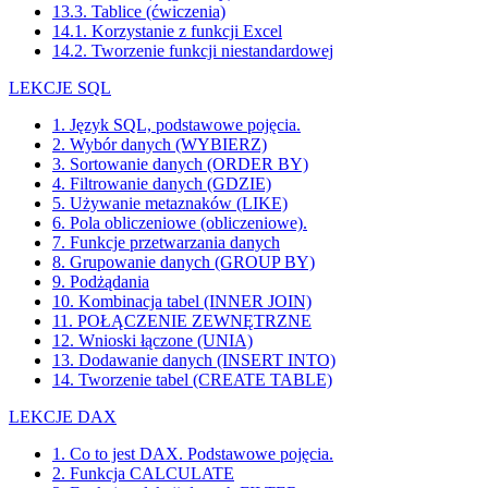
13.3. Tablice (ćwiczenia)
14.1. Korzystanie z funkcji Excel
14.2. Tworzenie funkcji niestandardowej
LEKCJE SQL
1. Język SQL, podstawowe pojęcia.
2. Wybór danych (WYBIERZ)
3. Sortowanie danych (ORDER BY)
4. Filtrowanie danych (GDZIE)
5. Używanie metaznaków (LIKE)
6. Pola obliczeniowe (obliczeniowe).
7. Funkcje przetwarzania danych
8. Grupowanie danych (GROUP BY)
9. Podżądania
10. Kombinacja tabel (INNER JOIN)
11. POŁĄCZENIE ZEWNĘTRZNE
12. Wnioski łączone (UNIA)
13. Dodawanie danych (INSERT INTO)
14. Tworzenie tabel (CREATE TABLE)
LEKCJE DAX
1. Co to jest DAX. Podstawowe pojęcia.
2. Funkcja CALCULATE