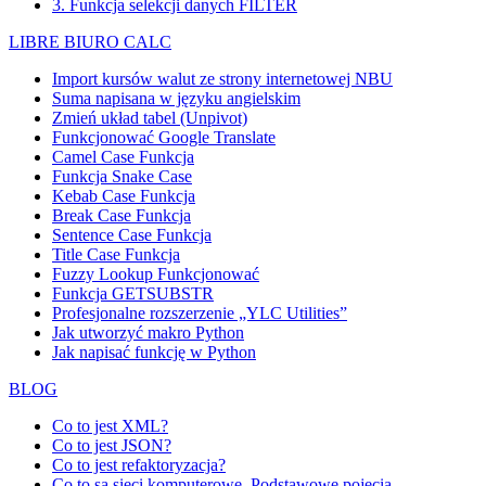
3. Funkcja selekcji danych FILTER
LIBRE BIURO CALC
Import kursów walut ze strony internetowej NBU
Suma napisana w języku angielskim
Zmień układ tabel (Unpivot)
Funkcjonować
Google Translate
Camel Case Funkcja
Funkcja Snake Case
Kebab Case Funkcja
Break Case Funkcja
Sentence Case Funkcja
Title Case Funkcja
Fuzzy Lookup
Funkcjonować
Funkcja GETSUBSTR
Profesjonalne rozszerzenie „YLC Utilities”
Jak utworzyć makro Python
Jak napisać funkcję w Python
BLOG
Co to jest XML?
Co to jest JSON?
Co to jest refaktoryzacja?
Co to są sieci komputerowe. Podstawowe pojęcia.