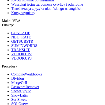
Kwota słownie po ukraińsku
Wyszukaj łacinę za pomocą cyrylicy i odwrotnie
Transliteracja z języka ukraińskiego na angielski
Kursy wymiany
Makra VBA
Funkcje
CONCATIF
NBU_RATE
GETSUBSTR
SUMINWORDS
TRANSLIT
VLOOKUP2
VLOOKUP3
Procedury
CombineWorkbooks
Division
MergeCell
PasswordRemover
ShowCyrylic
ShowLatin
SortSheets
SQLQuery