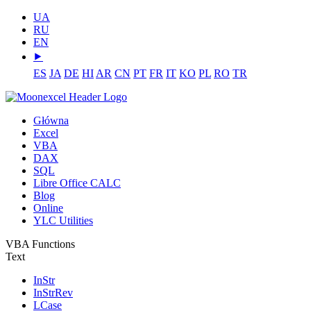
UA
RU
EN
⯈
ES
JA
DE
HI
AR
CN
PT
FR
IT
KO
PL
RO
TR
Główna
Excel
VBA
DAX
SQL
Libre Office CALC
Blog
Online
YLC Utilities
VBA Functions
Text
InStr
InStrRev
LCase