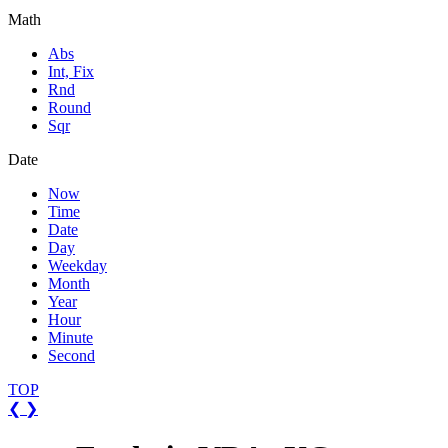
Math
Abs
Int, Fix
Rnd
Round
Sqr
Date
Now
Time
Date
Day
Weekday
Month
Year
Hour
Minute
Second
TOP
❮
❯