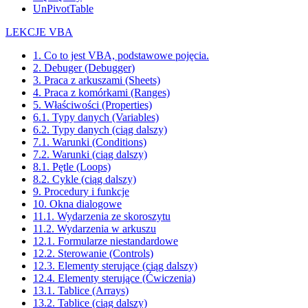
UnPivotTable
LEKCJE VBA
1. Co to jest VBA, podstawowe pojęcia.
2. Debuger (Debugger)
3. Praca z arkuszami (Sheets)
4. Praca z komórkami (Ranges)
5. Właściwości (Properties)
6.1. Typy danych (Variables)
6.2. Typy danych (ciąg dalszy)
7.1. Warunki (Conditions)
7.2. Warunki (ciąg dalszy)
8.1. Pętle (Loops)
8.2. Cykle (ciąg dalszy)
9. Procedury i funkcje
10. Okna dialogowe
11.1. Wydarzenia ze skoroszytu
11.2. Wydarzenia w arkuszu
12.1. Formularze niestandardowe
12.2. Sterowanie (Controls)
12.3. Elementy sterujące (ciąg dalszy)
12.4. Elementy sterujące (Ćwiczenia)
13.1. Tablice (Arrays)
13.2. Tablice (ciąg dalszy)