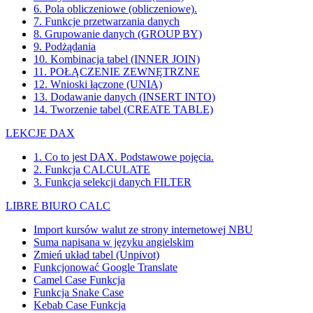
6. Pola obliczeniowe (obliczeniowe).
7. Funkcje przetwarzania danych
8. Grupowanie danych (GROUP BY)
9. Podżądania
10. Kombinacja tabel (INNER JOIN)
11. POŁĄCZENIE ZEWNĘTRZNE
12. Wnioski łączone (UNIA)
13. Dodawanie danych (INSERT INTO)
14. Tworzenie tabel (CREATE TABLE)
LEKCJE DAX
1. Co to jest DAX. Podstawowe pojęcia.
2. Funkcja CALCULATE
3. Funkcja selekcji danych FILTER
LIBRE BIURO CALC
Import kursów walut ze strony internetowej NBU
Suma napisana w języku angielskim
Zmień układ tabel (Unpivot)
Funkcjonować
Google Translate
Camel Case Funkcja
Funkcja Snake Case
Kebab Case Funkcja