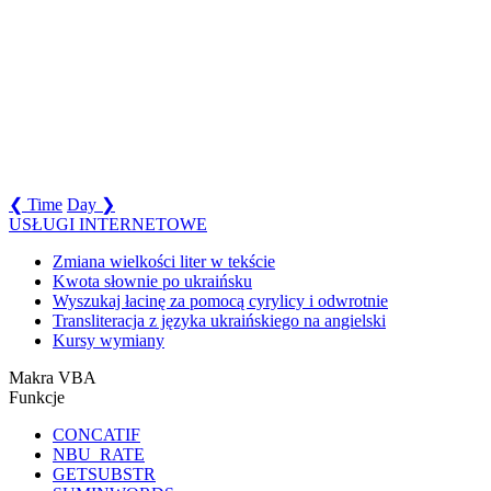
❮ Time
Day ❯
USŁUGI INTERNETOWE
Zmiana wielkości liter w tekście
Kwota słownie po ukraińsku
Wyszukaj łacinę za pomocą cyrylicy i odwrotnie
Transliteracja z języka ukraińskiego na angielski
Kursy wymiany
Makra VBA
Funkcje
CONCATIF
NBU_RATE
GETSUBSTR