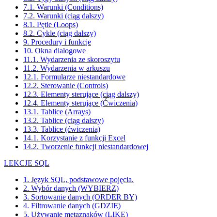
7.1. Warunki (Conditions)
7.2. Warunki (ciąg dalszy)
8.1. Pętle (Loops)
8.2. Cykle (ciąg dalszy)
9. Procedury i funkcje
10. Okna dialogowe
11.1. Wydarzenia ze skoroszytu
11.2. Wydarzenia w arkuszu
12.1. Formularze niestandardowe
12.2. Sterowanie (Controls)
12.3. Elementy sterujące (ciąg dalszy)
12.4. Elementy sterujące (Ćwiczenia)
13.1. Tablice (Arrays)
13.2. Tablice (ciąg dalszy)
13.3. Tablice (ćwiczenia)
14.1. Korzystanie z funkcji Excel
14.2. Tworzenie funkcji niestandardowej
LEKCJE SQL
1. Język SQL, podstawowe pojęcia.
2. Wybór danych (WYBIERZ)
3. Sortowanie danych (ORDER BY)
4. Filtrowanie danych (GDZIE)
5. Używanie metaznaków (LIKE)