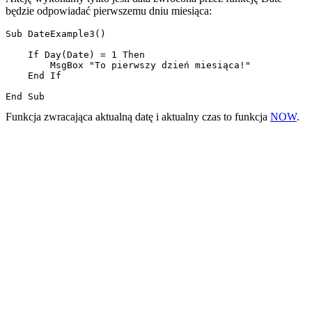
będzie odpowiadać pierwszemu dniu miesiąca:
Sub DateExample3()

    If Day(Date) = 1 Then

        MsgBox "To pierwszy dzień miesiąca!"

    End If

Funkcja zwracająca aktualną datę i aktualny czas to funkcja
NOW
.