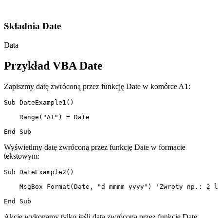
Składnia Date
Data
Przykład VBA Date
Zapiszmy datę zwróconą przez funkcję Date w komórce A1:
Sub DateExample1()

    Range("A1") = Date

Wyświetlmy datę zwróconą przez funkcję Date w formacie
tekstowym:
Sub DateExample2()

    MsgBox Format(Date, "d mmmm yyyy") 'Zwroty np.: 2 l
Akcję wykonamy tylko jeśli data zwrócona przez funkcję Date