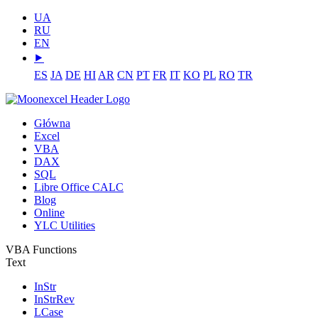
UA
RU
EN
⯈
ES
JA
DE
HI
AR
CN
PT
FR
IT
KO
PL
RO
TR
Główna
Excel
VBA
DAX
SQL
Libre Office CALC
Blog
Online
YLC Utilities
VBA Functions
Text
InStr
InStrRev
LCase