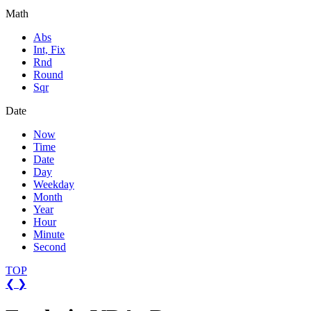
Math
Abs
Int, Fix
Rnd
Round
Sqr
Date
Now
Time
Date
Day
Weekday
Month
Year
Hour
Minute
Second
TOP
❮
❯