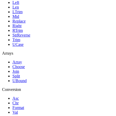
Left
Len
LTrim
Mid
Replace
Right
RTrim
StrReverse
Trim
UCase
Arrays
Array
Choose
Join
Split
UBound
Conversion
Asc
Chr
Format
Val