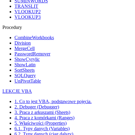
SUMINWORDS
TRANSLIT
VLOOKUP2
VLOOKUP3
Procedury
CombineWorkbooks
Division
MergeCell
PasswordRemover
ShowCyrylic
ShowLatin
SortSheets
SQLQuery
UnPivotTable
LEKCJE VBA
1. Co to jest VBA, podstawowe pojęcia.
2. Debuger (Debugger)
3. Praca z arkuszami (Sheets)
4. Praca z komórkami (Ranges)
5. Właściwości (Properties)
6.1. Typy danych (Variables)
6.2. Typy danych (ciąg dalszy)