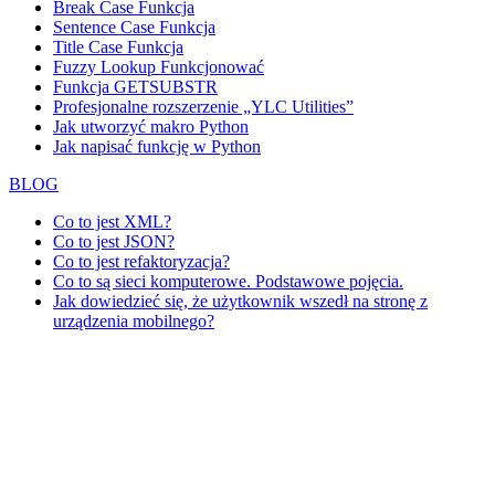
Break Case Funkcja
Sentence Case Funkcja
Title Case Funkcja
Fuzzy Lookup
Funkcjonować
Funkcja GETSUBSTR
Profesjonalne rozszerzenie „YLC Utilities”
Jak utworzyć makro Python
Jak napisać funkcję w Python
BLOG
Co to jest XML?
Co to jest JSON?
Co to jest refaktoryzacja?
Co to są sieci komputerowe. Podstawowe pojęcia.
Jak dowiedzieć się, że użytkownik wszedł na stronę z
urządzenia mobilnego?