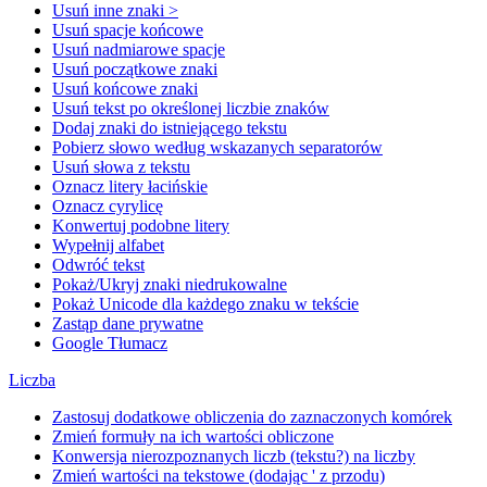
Usuń inne znaki >
Usuń spacje końcowe
Usuń nadmiarowe spacje
Usuń początkowe znaki
Usuń końcowe znaki
Usuń tekst po określonej liczbie znaków
Dodaj znaki do istniejącego tekstu
Pobierz słowo według wskazanych separatorów
Usuń słowa z tekstu
Oznacz litery łacińskie
Oznacz cyrylicę
Konwertuj podobne litery
Wypełnij alfabet
Odwróć tekst
Pokaż/Ukryj znaki niedrukowalne
Pokaż Unicode dla każdego znaku w tekście
Zastąp dane prywatne
Google Tłumacz
Liczba
Zastosuj dodatkowe obliczenia do zaznaczonych komórek
Zmień formuły na ich wartości obliczone
Konwersja nierozpoznanych liczb (tekstu?) na liczby
Zmień wartości na tekstowe (dodając ' z przodu)