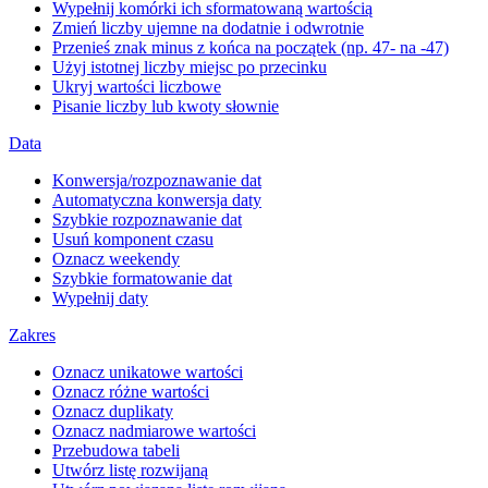
Wypełnij komórki ich sformatowaną wartością
Zmień liczby ujemne na dodatnie i odwrotnie
Przenieś znak minus z końca na początek (np. 47- na -47)
Użyj istotnej liczby miejsc po przecinku
Ukryj wartości liczbowe
Pisanie liczby lub kwoty słownie
Data
Konwersja/rozpoznawanie dat
Automatyczna konwersja daty
Szybkie rozpoznawanie dat
Usuń komponent czasu
Oznacz weekendy
Szybkie formatowanie dat
Wypełnij daty
Zakres
Oznacz unikatowe wartości
Oznacz różne wartości
Oznacz duplikaty
Oznacz nadmiarowe wartości
Przebudowa tabeli
Utwórz listę rozwijaną