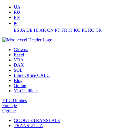
UA
RU
EN
⯈
ES
JA
DE
HI
AR
CN
PT
FR
IT
KO
PL
RO
TR
Główna
Excel
VBA
DAX
SQL
Libre Office CALC
Blog
Online
YLC Utilities
YLC Utilities
Funkcje
Ogólne
GOOGLETRANSLATE
TRANSLITUA