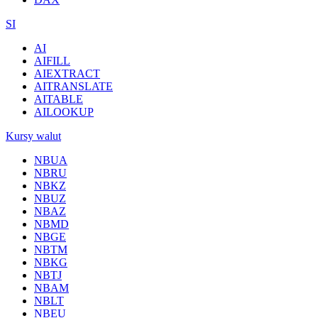
SI
AI
AIFILL
AIEXTRACT
AITRANSLATE
AITABLE
AILOOKUP
Kursy walut
NBUA
NBRU
NBKZ
NBUZ
NBAZ
NBMD
NBGE
NBTM
NBKG
NBTJ
NBAM
NBLT
NBEU