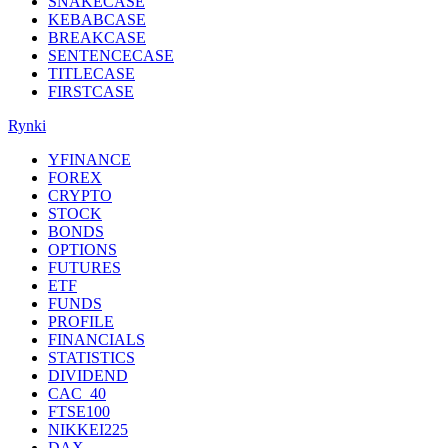
SNAKECASE
KEBABCASE
BREAKCASE
SENTENCECASE
TITLECASE
FIRSTCASE
Rynki
YFINANCE
FOREX
CRYPTO
STOCK
BONDS
OPTIONS
FUTURES
ETF
FUNDS
PROFILE
FINANCIALS
STATISTICS
DIVIDEND
CAC_40
FTSE100
NIKKEI225
DAX