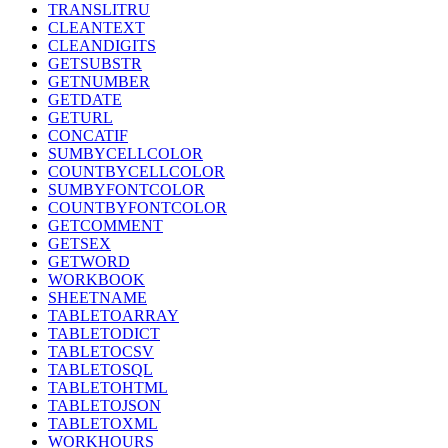
TRANSLITRU
CLEANTEXT
CLEANDIGITS
GETSUBSTR
GETNUMBER
GETDATE
GETURL
CONCATIF
SUMBYCELLCOLOR
COUNTBYCELLCOLOR
SUMBYFONTCOLOR
COUNTBYFONTCOLOR
GETCOMMENT
GETSEX
GETWORD
WORKBOOK
SHEETNAME
TABLETOARRAY
TABLETODICT
TABLETOCSV
TABLETOSQL
TABLETOHTML
TABLETOJSON
TABLETOXML
WORKHOURS