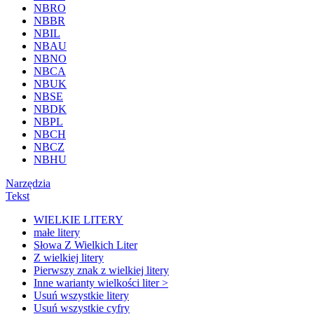
NBRO
NBBR
NBIL
NBAU
NBNO
NBCA
NBUK
NBSE
NBDK
NBPL
NBCH
NBCZ
NBHU
Narzędzia
Tekst
WIELKIE LITERY
małe litery
Słowa Z Wielkich Liter
Z wielkiej litery
Pierwszy znak z wielkiej litery
Inne warianty wielkości liter >
Usuń wszystkie litery
Usuń wszystkie cyfry