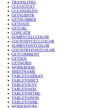
TRANSLITRU
CLEANTEXT
CLEANDIGITS
GETSUBSTR
GETNUMBER
GETDATE
GETURL
CONCATIF
SUMBYCELLCOLOR
COUNTBYCELLCOLOR
SUMBYFONTCOLOR
COUNTBYFONTCOLOR
GETCOMMENT
GETSEX
GETWORD
WORKBOOK
SHEETNAME
TABLETOARRAY
TABLETODICT
TABLETOCSV
TABLETOSQL
TABLETOHTML
TABLETOJSON
TABLETOXML
WORKHOURS