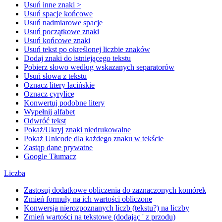
Usuń inne znaki >
Usuń spacje końcowe
Usuń nadmiarowe spacje
Usuń początkowe znaki
Usuń końcowe znaki
Usuń tekst po określonej liczbie znaków
Dodaj znaki do istniejącego tekstu
Pobierz słowo według wskazanych separatorów
Usuń słowa z tekstu
Oznacz litery łacińskie
Oznacz cyrylicę
Konwertuj podobne litery
Wypełnij alfabet
Odwróć tekst
Pokaż/Ukryj znaki niedrukowalne
Pokaż Unicode dla każdego znaku w tekście
Zastąp dane prywatne
Google Tłumacz
Liczba
Zastosuj dodatkowe obliczenia do zaznaczonych komórek
Zmień formuły na ich wartości obliczone
Konwersja nierozpoznanych liczb (tekstu?) na liczby
Zmień wartości na tekstowe (dodając ' z przodu)