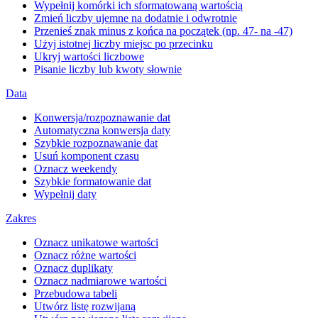
Wypełnij komórki ich sformatowaną wartością
Zmień liczby ujemne na dodatnie i odwrotnie
Przenieś znak minus z końca na początek (np. 47- na -47)
Użyj istotnej liczby miejsc po przecinku
Ukryj wartości liczbowe
Pisanie liczby lub kwoty słownie
Data
Konwersja/rozpoznawanie dat
Automatyczna konwersja daty
Szybkie rozpoznawanie dat
Usuń komponent czasu
Oznacz weekendy
Szybkie formatowanie dat
Wypełnij daty
Zakres
Oznacz unikatowe wartości
Oznacz różne wartości
Oznacz duplikaty
Oznacz nadmiarowe wartości
Przebudowa tabeli
Utwórz listę rozwijaną