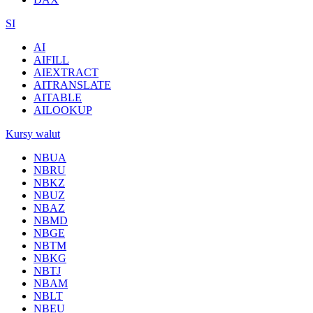
SI
AI
AIFILL
AIEXTRACT
AITRANSLATE
AITABLE
AILOOKUP
Kursy walut
NBUA
NBRU
NBKZ
NBUZ
NBAZ
NBMD
NBGE
NBTM
NBKG
NBTJ
NBAM
NBLT
NBEU