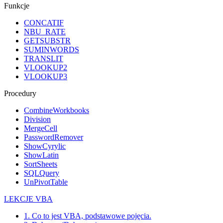
Funkcje
CONCATIF
NBU_RATE
GETSUBSTR
SUMINWORDS
TRANSLIT
VLOOKUP2
VLOOKUP3
Procedury
CombineWorkbooks
Division
MergeCell
PasswordRemover
ShowCyrylic
ShowLatin
SortSheets
SQLQuery
UnPivotTable
LEKCJE VBA
1. Co to jest VBA, podstawowe pojęcia.