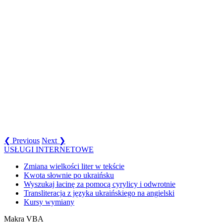
❮ Previous
Next ❯
USŁUGI INTERNETOWE
Zmiana wielkości liter w tekście
Kwota słownie po ukraińsku
Wyszukaj łacinę za pomocą cyrylicy i odwrotnie
Transliteracja z języka ukraińskiego na angielski
Kursy wymiany
Makra VBA