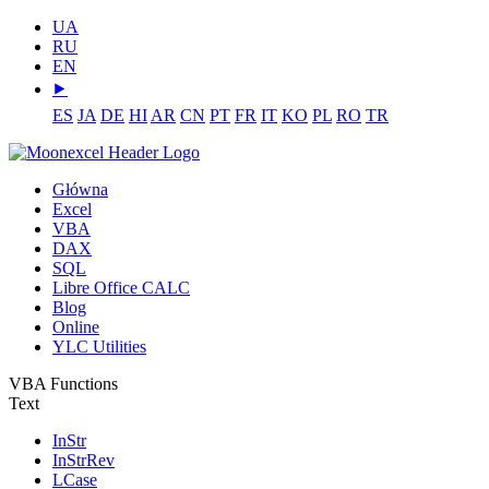
UA
RU
EN
⯈
ES
JA
DE
HI
AR
CN
PT
FR
IT
KO
PL
RO
TR
Główna
Excel
VBA
DAX
SQL
Libre Office CALC
Blog
Online
YLC Utilities
VBA Functions
Text
InStr
InStrRev
LCase