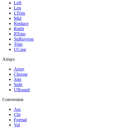
Left
Len
LTrim
Mid
Replace
Right
RTrim
StrReverse
Trim
UCase
Arrays
Array
Choose
Join
Split
UBound
Conversion
Asc
Chr
Format
Val