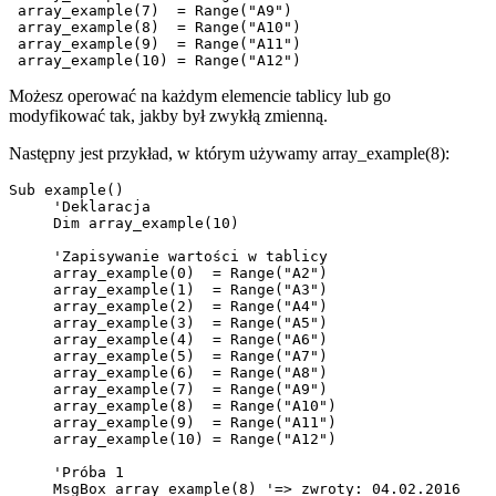
 array_example(7)  = Range("A9")

 array_example(8)  = Range("A10")

 array_example(9)  = Range("A11")

Możesz operować na każdym elemencie tablicy lub go
modyfikować tak, jakby był zwykłą zmienną.
Następny jest przykład, w którym używamy array_example(8):
Sub example()

     'Deklaracja

     Dim array_example(10)

     'Zapisywanie wartości w tablicy

     array_example(0)  = Range("A2")

     array_example(1)  = Range("A3")

     array_example(2)  = Range("A4")

     array_example(3)  = Range("A5")

     array_example(4)  = Range("A6")

     array_example(5)  = Range("A7")

     array_example(6)  = Range("A8")

     array_example(7)  = Range("A9")

     array_example(8)  = Range("A10")

     array_example(9)  = Range("A11")

     array_example(10) = Range("A12")

     'Próba 1

     MsgBox array_example(8) '=> zwroty: 04.02.2016
