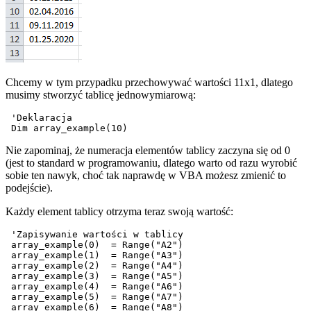
Chcemy w tym przypadku przechowywać wartości 11x1, dlatego
musimy stworzyć tablicę jednowymiarową:
 'Deklaracja

Nie zapominaj, że numeracja elementów tablicy zaczyna się od 0
(jest to standard w programowaniu, dlatego warto od razu wyrobić
sobie ten nawyk, choć tak naprawdę w VBA możesz zmienić to
podejście).
Każdy element tablicy otrzyma teraz swoją wartość:
 'Zapisywanie wartości w tablicy

 array_example(0)  = Range("A2")

 array_example(1)  = Range("A3")

 array_example(2)  = Range("A4")

 array_example(3)  = Range("A5")

 array_example(4)  = Range("A6")

 array_example(5)  = Range("A7")

 array_example(6)  = Range("A8")
