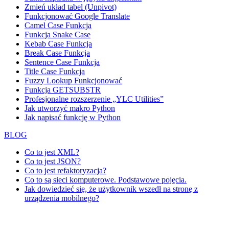
Zmień układ tabel (Unpivot)
Funkcjonować
Google Translate
Camel Case Funkcja
Funkcja Snake Case
Kebab Case Funkcja
Break Case Funkcja
Sentence Case Funkcja
Title Case Funkcja
Fuzzy Lookup
Funkcjonować
Funkcja GETSUBSTR
Profesjonalne rozszerzenie „YLC Utilities”
Jak utworzyć makro Python
Jak napisać funkcję w Python
BLOG
Co to jest XML?
Co to jest JSON?
Co to jest refaktoryzacja?
Co to są sieci komputerowe. Podstawowe pojęcia.
Jak dowiedzieć się, że użytkownik wszedł na stronę z
urządzenia mobilnego?