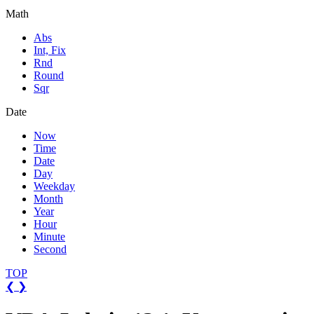
Math
Abs
Int, Fix
Rnd
Round
Sqr
Date
Now
Time
Date
Day
Weekday
Month
Year
Hour
Minute
Second
TOP
❮
❯