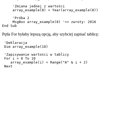
     'Zmiana jednej z wartości

     array_example(8) = Year(array_example(8))

     'Próba 2

     MsgBox array_example(8) '=> zwroty: 2016

Pętla For byłaby lepszą opcją, aby szybciej zapisać tablicę:
 'Deklaracja

 Dim array_example(10)

 'Zapisywanie wartości w tablicy

 For i = 0 To 10

    array_example(i) = Range("A" & i + 2)
