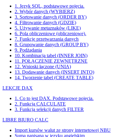
1. Język SQL, podstawowe pojęcia.
2. Wybór danych (WYBIERZ)
3. Sortowanie danych (ORDER BY)
4. Filtrowanie danych (GDZIE)
5. Używanie metaznaków (LIKE)
6. Pola obliczeniowe (obliczeniowe).
7. Funkcje przetwarzania danych
8. Grupowanie danych (GROUP BY)
9. Podżądania
10. Kombinacja tabel (INNER JOIN)
11. POŁĄCZENIE ZEWNĘTRZNE
12. Wnioski łączone (UNIA)
13. Dodawanie danych (INSERT INTO)
14. Tworzenie tabel (CREATE TABLE)
LEKCJE DAX
1. Co to jest DAX. Podstawowe pojęcia.
2. Funkcja CALCULATE
3. Funkcja selekcji danych FILTER
LIBRE BIURO CALC
Import kursów walut ze strony internetowej NBU
Suma napisana w języku angielskim