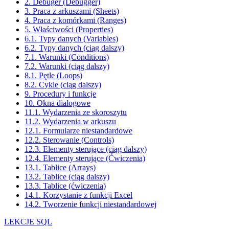
2. Debuger (Debugger)
3. Praca z arkuszami (Sheets)
4. Praca z komórkami (Ranges)
5. Właściwości (Properties)
6.1. Typy danych (Variables)
6.2. Typy danych (ciąg dalszy)
7.1. Warunki (Conditions)
7.2. Warunki (ciąg dalszy)
8.1. Pętle (Loops)
8.2. Cykle (ciąg dalszy)
9. Procedury i funkcje
10. Okna dialogowe
11.1. Wydarzenia ze skoroszytu
11.2. Wydarzenia w arkuszu
12.1. Formularze niestandardowe
12.2. Sterowanie (Controls)
12.3. Elementy sterujące (ciąg dalszy)
12.4. Elementy sterujące (Ćwiczenia)
13.1. Tablice (Arrays)
13.2. Tablice (ciąg dalszy)
13.3. Tablice (ćwiczenia)
14.1. Korzystanie z funkcji Excel
14.2. Tworzenie funkcji niestandardowej
LEKCJE SQL