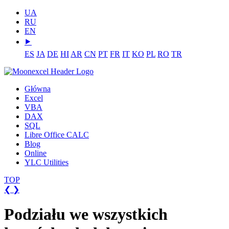
UA
RU
EN
⯈
ES
JA
DE
HI
AR
CN
PT
FR
IT
KO
PL
RO
TR
Główna
Excel
VBA
DAX
SQL
Libre Office CALC
Blog
Online
YLC Utilities
TOP
❮
❯
Podziału we wszystkich