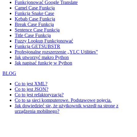
Funkcjonować
Google Translate
Camel Case Funkcja
Funkcja Snake Case
Kebab Case Funkcja
Break Case Funkcja
Sentence Case Funkcja
Title Case Funkcja
Fuzzy Lookup
Funkcjonować
Funkcja GETSUBSTR
Profesjonalne rozszerzenie „YLC Utilities”
Jak utworzyć makro Python
Jak napisać funkcję w Python
BLOG
Co to jest XML?
Co to jest JSON?
Co to jest refaktoryzacja?
Co to są sieci komputerowe. Podstawowe pojęcia.
Jak dowiedzieć się, że użytkownik wszedł na stronę z
urządzenia mobilnego?