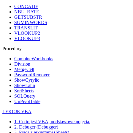
CONCATIF
NBU_RATE
GETSUBSTR
SUMINWORDS
TRANSLIT
VLOOKUP2
VLOOKUP3
Procedury
CombineWorkbooks
Division
MergeCell
PasswordRemover
ShowCyrylic
ShowLatin
SortSheets
SQLQuery
UnPivotTable
LEKCJE VBA
1. Co to jest VBA, podstawowe pojęcia.
2. Debuger (Debugger)
3. Praca z arkuszami (Sheets)