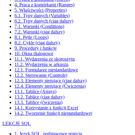
4. Praca z komórkami (Ranges)
5. Właściwości (Properties)
6.1. Typy danych (Variables)
6.2. Typy danych (ciąg dalszy)
7.1. Warunki (Conditions)
7.2. Warunki (ciąg dalszy)
8.1. Pętle (Loops)
8.2. Cykle (ciąg dalszy)
9. Procedury i funkcje
10. Okna dialogowe
11.1. Wydarzenia ze skoroszytu
11.2. Wydarzenia w arkuszu
12.1. Formularze niestandardowe
12.2. Sterowanie (Controls)
12.3. Elementy sterujące (ciąg dalszy)
12.4. Elementy sterujące (Ćwiczenia)
13.1. Tablice (Arrays)
13.2. Tablice (ciąg dalszy)
13.3. Tablice (ćwiczenia)
14.1. Korzystanie z funkcji Excel
14.2. Tworzenie funkcji niestandardowej
LEKCJE SQL
1. Język SQL, podstawowe pojęcia.