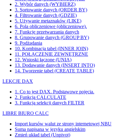
2. Wybór danych (WYBIERZ)
3. Sortowanie danych (ORDER BY)
4. Filtrowanie danych (GDZIE)
5. Używanie metaznaków (LIKE)
6. Pola obliczeniowe (obliczeniowe).
7. Funkcje przetwarzania danych
8. Grupowanie danych (GROUP BY)
9. Podżądania
10. Kombinacja tabel (INNER JOIN)
11. POŁĄCZENIE ZEWNĘTRZNE
12. Wnioski łączone (UNIA)
13. Dodawanie danych (INSERT INTO)
14. Tworzenie tabel (CREATE TABLE)
LEKCJE DAX
1. Co to jest DAX. Podstawowe pojęcia.
2. Funkcja CALCULATE
3. Funkcja selekcji danych FILTER
LIBRE BIURO CALC
Import kursów walut ze strony internetowej NBU
Suma napisana w języku angielskim
Zmień układ tabel (Unpivot)