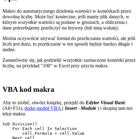
Makro do automatycznego dzielenia wartości w komórkach przez
dowolną liczbę. Może być konieczne, jeśli mamy plik danych, w
którym wszystkie wartości są podane w groszach, a obliczenia i
dane potrzebujemy przeliczyć na hrywny (lub inną walutę).
Można oczywiście używać formuł do przeliczania wartości, ale jeśli
liczb jest dużo, to przeliczanie w ten sposób będzie bardzo długie i
nudne.
Zastanówmy się, jak podzielić wszystkie zaznaczone komórki przez
liczbę, na przykład
"100"
w Excel przy użyciu makra.
VBA kod makra
Aby to zrobić, otwórz książkę, przejdź do
Edytor Visual Basic
(Alt+F11),
dodaj moduł VBA
(
Insert - Module
) i skopiuj tam ten
tekst makra:
Sub Division()

    For Each cell In Selection

        cell.Formula = cell.Value

    Next cell
