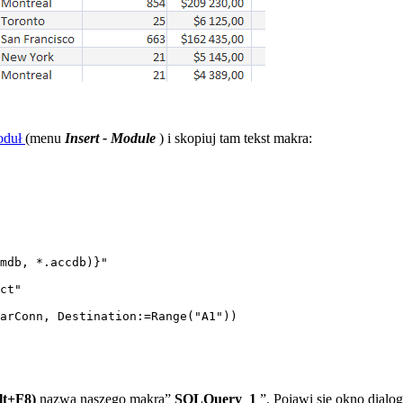
oduł
(menu
Insert - Module
) i skopiuj tam tekst makra:
mdb, *.accdb)}"

ct"

arConn, Destination:=Range("A1"))

lt+F8)
nazwa naszego makra”
SQLQuery_1
”. Pojawi się okno dialo