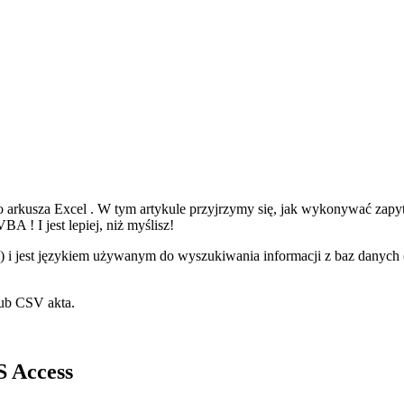
o arkusza
Excel
. W tym artykule przyjrzymy się, jak wykonywać zapy
VBA
! I jest lepiej, niż myślisz!
ń) i jest językiem używanym do wyszukiwania informacji z baz danych 
lub
CSV
akta.
S Access