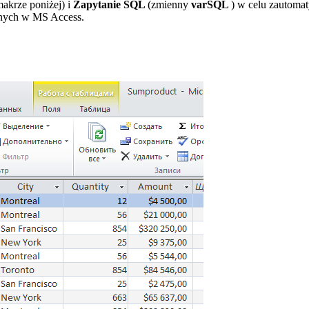
akrze poniżej) i
Zapytanie SQL
(zmienny
varSQL
) w celu zautoma
danych w MS Access.