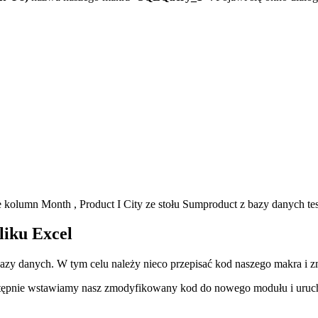
ie kolumn
Month
,
Product
I
City
ze stołu
Sumproduct
z bazy danych
te
liku Excel
zy danych. W tym celu należy nieco przepisać kod naszego makra i zm
Następnie wstawiamy nasz zmodyfikowany kod do nowego modułu i uru