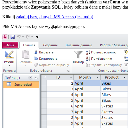
Potrzebujemy więc połączenia z bazą danych (zmienna
varConn
w m
przykładzie tak
Zapytanie SQL
, który odbiera dane z małej bazy 
Kliknij
załaduj bazę danych
MS Access (test.mdb)
.
Plik MS Access będzie wyglądał następująco: