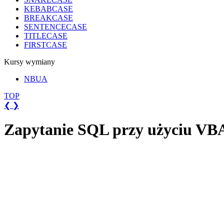
KEBABCASE
BREAKCASE
SENTENCECASE
TITLECASE
FIRSTCASE
Kursy wymiany
NBUA
TOP
❮
❯
Zapytanie SQL przy użyciu VBA