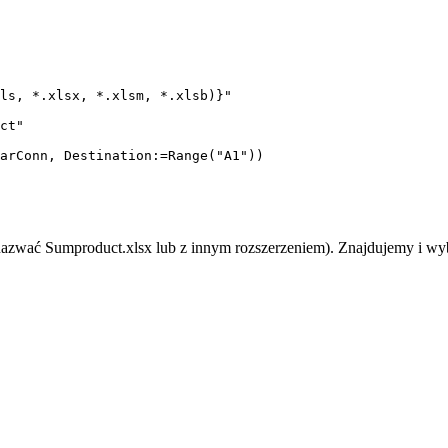
ls, *.xlsx, *.xlsm, *.xlsb)}"

ct"

arConn, Destination:=Range("A1"))

 nazwać
Sumproduct.xlsx
lub z innym rozszerzeniem). Znajdujemy i w