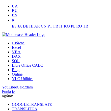
UA
RU
EN
⯈
ES
JA
DE
HI
AR
CN
PT
FR
IT
KO
PL
RO
TR
Główna
Excel
VBA
DAX
SQL
Libre Office CALC
Blog
Online
YLC Utilities
YouLibreCalc.xlam
Funkcje
ogólny
GOOGLETRANSLATE
TRANSLITUA