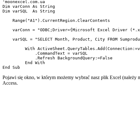
'moonexcel.com.ua

Dim varConn As String

Dim varSQL  As String

    Range("A1").CurrentRegion.ClearContents

    varConn = "ODBC;Driver={Microsoft Excel Driver (*.x
    varSQL = "SELECT Month, Product, City FROM Sumprodu
         With ActiveSheet.QueryTables.Add(Connection:=v
             .CommandText = varSQL

             .Refresh BackgroundQuery:=False

         End With

Pojawi się okno, w którym możemy wybrać nasz plik Excel (należy
Access.