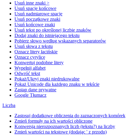
Usuń inne znaki >
Usuń spacje końcowe
Usuń nadmiarowe spacje
Usuń początkowe znaki
Usuń końcowe znaki
Usuń tekst po określonej liczbie znaków
Dodaj znaki do istniejącego tekstu
Pobierz słowo według wskazanych separatorów
Usuń słowa z tekstu
Oznacz litery łacińskie
Oznacz cyrylicę
Konwertuj podobne litery
Wypełnij alfabet
Odwróć tekst
Pokaż/Ukryj znaki niedrukowalne
Pokaż Unicode dla każdego znaku w tekście
Zastąp dane prywatne
Google Tłumacz
Liczba
Zastosuj dodatkowe obliczenia do zaznaczonych komórek
Zmień formuły na ich wartości obliczone
Konwersja nierozpoznanych liczb (tekstu?) na liczby
Zmień wartości na tekstowe (dodając ' z przodu)