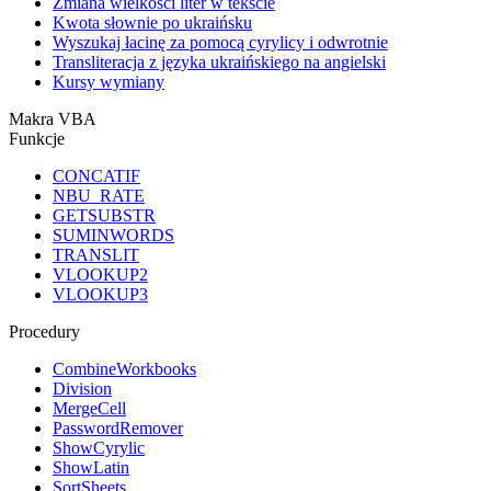
Zmiana wielkości liter w tekście
Kwota słownie po ukraińsku
Wyszukaj łacinę za pomocą cyrylicy i odwrotnie
Transliteracja z języka ukraińskiego na angielski
Kursy wymiany
Makra VBA
Funkcje
CONCATIF
NBU_RATE
GETSUBSTR
SUMINWORDS
TRANSLIT
VLOOKUP2
VLOOKUP3
Procedury
CombineWorkbooks
Division
MergeCell
PasswordRemover
ShowCyrylic
ShowLatin
SortSheets