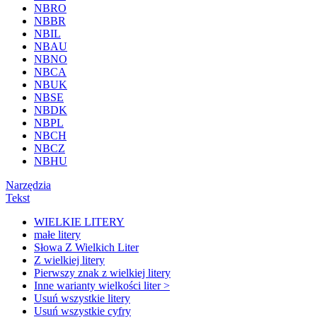
NBRO
NBBR
NBIL
NBAU
NBNO
NBCA
NBUK
NBSE
NBDK
NBPL
NBCH
NBCZ
NBHU
Narzędzia
Tekst
WIELKIE LITERY
małe litery
Słowa Z Wielkich Liter
Z wielkiej litery
Pierwszy znak z wielkiej litery
Inne warianty wielkości liter >
Usuń wszystkie litery
Usuń wszystkie cyfry