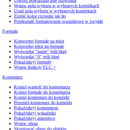
Utwórz powiązaną listę rozwijaną
Wstaw pola wyboru w wybranych komórkach
Usuń pola wyboru w wybranych komórkach
Zrobić kolor czcionki jak tło
Przekształć formatowanie warunkowe w zwykłe
Formuła
Konwertuj formułę na tekst
Konwertuj tekst na formułę
Wyświetlaj "puste" jeśli błąd
Wyświetlaj "0" jeśli błąd
Pokaż/ukryj formuły
Wstaw funkcję YLC >
Komentarz
Kopiuj wartość do komentarza
Kopiuj formułę do komentarza
Kopiuj komentarz do komórki
Przenieś komentarz do komórki
Pokaż/ukryj komentarze
Pokaż/ukryj wskaźniki
Pokaż/ukryj autorstwo
Wstaw obraz
Skopiować obraz do obiektu