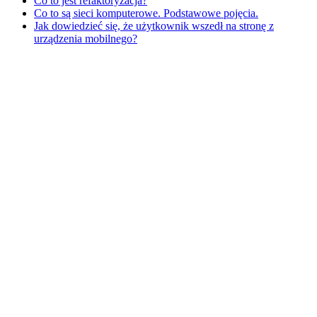
Co to jest refaktoryzacja?
Co to są sieci komputerowe. Podstawowe pojęcia.
Jak dowiedzieć się, że użytkownik wszedł na stronę z
urządzenia mobilnego?