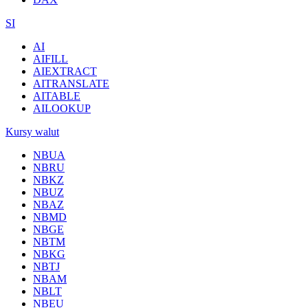
SI
AI
AIFILL
AIEXTRACT
AITRANSLATE
AITABLE
AILOOKUP
Kursy walut
NBUA
NBRU
NBKZ
NBUZ
NBAZ
NBMD
NBGE
NBTM
NBKG
NBTJ
NBAM
NBLT
NBEU