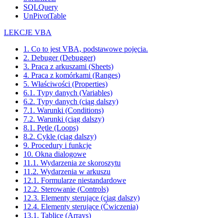
SQLQuery
UnPivotTable
LEKCJE VBA
1. Co to jest VBA, podstawowe pojęcia.
2. Debuger (Debugger)
3. Praca z arkuszami (Sheets)
4. Praca z komórkami (Ranges)
5. Właściwości (Properties)
6.1. Typy danych (Variables)
6.2. Typy danych (ciąg dalszy)
7.1. Warunki (Conditions)
7.2. Warunki (ciąg dalszy)
8.1. Pętle (Loops)
8.2. Cykle (ciąg dalszy)
9. Procedury i funkcje
10. Okna dialogowe
11.1. Wydarzenia ze skoroszytu
11.2. Wydarzenia w arkuszu
12.1. Formularze niestandardowe
12.2. Sterowanie (Controls)
12.3. Elementy sterujące (ciąg dalszy)
12.4. Elementy sterujące (Ćwiczenia)
13.1. Tablice (Arrays)