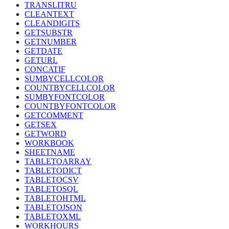
TRANSLITRU
CLEANTEXT
CLEANDIGITS
GETSUBSTR
GETNUMBER
GETDATE
GETURL
CONCATIF
SUMBYCELLCOLOR
COUNTBYCELLCOLOR
SUMBYFONTCOLOR
COUNTBYFONTCOLOR
GETCOMMENT
GETSEX
GETWORD
WORKBOOK
SHEETNAME
TABLETOARRAY
TABLETODICT
TABLETOCSV
TABLETOSQL
TABLETOHTML
TABLETOJSON
TABLETOXML
WORKHOURS