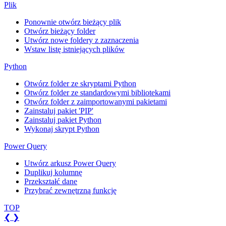
Plik
Ponownie otwórz bieżący plik
Otwórz bieżący folder
Utwórz nowe foldery z zaznaczenia
Wstaw listę istniejących plików
Python
Otwórz folder ze skryptami Python
Otwórz folder ze standardowymi bibliotekami
Otwórz folder z zaimportowanymi pakietami
Zainstaluj pakiet 'PIP'
Zainstaluj pakiet Python
Wykonaj skrypt Python
Power Query
Utwórz arkusz Power Query
Duplikuj kolumnę
Przekształć dane
Przybrać zewnętrzną funkcję
TOP
❮
❯