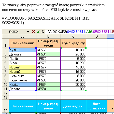
To znaczy, aby poprawnie zastąpić kwotę pożyczki nazwiskiem i
numerem umowy w komórce
E15
będziesz musiał wpisać:
=VLOOKUP3(
$A$2:$A$11
;
A15
;
$B$2:$B$11
;
B15
;
$C$2:$C$11
)