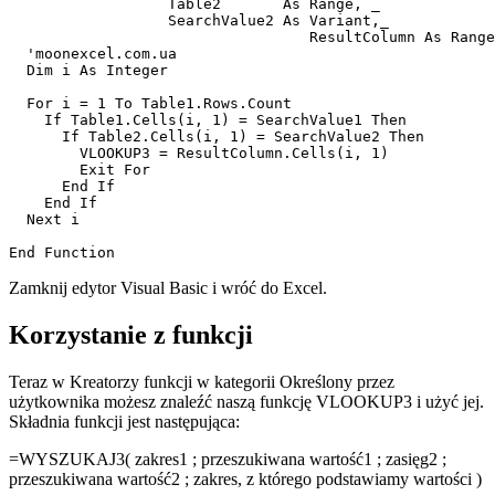
                  Table2       As Range, _

                  SearchValue2 As Variant,_

				  ResultColumn As Range)

  'moonexcel.com.ua

  Dim i As Integer

  For i = 1 To Table1.Rows.Count

    If Table1.Cells(i, 1) = SearchValue1 Then

      If Table2.Cells(i, 1) = SearchValue2 Then

        VLOOKUP3 = ResultColumn.Cells(i, 1)

        Exit For

      End If

    End If

  Next i

Zamknij edytor
Visual Basic
i wróć do Excel.
Korzystanie z funkcji
Teraz w
Kreatorzy funkcji
w kategorii
Określony przez
użytkownika
możesz znaleźć naszą funkcję VLOOKUP3 i użyć jej.
Składnia funkcji jest następująca:
=WYSZUKAJ3(
zakres1
;
przeszukiwana wartość1
;
zasięg2
;
przeszukiwana wartość2
;
zakres, z którego podstawiamy wartości
)