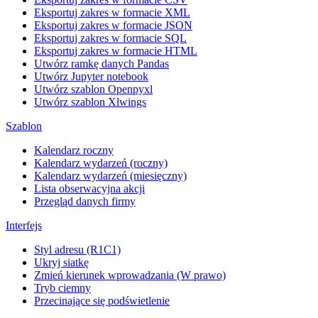
Eksportuj zakres w formacie XML
Eksportuj zakres w formacie JSON
Eksportuj zakres w formacie SQL
Eksportuj zakres w formacie HTML
Utwórz ramkę danych Pandas
Utwórz Jupyter notebook
Utwórz szablon Openpyxl
Utwórz szablon Xlwings
Szablon
Kalendarz roczny
Kalendarz wydarzeń (roczny)
Kalendarz wydarzeń (miesięczny)
Lista obserwacyjna akcji
Przegląd danych firmy
Interfejs
Styl adresu (R1C1)
Ukryj siatkę
Zmień kierunek wprowadzania (W prawo)
Tryb ciemny
Przecinające się podświetlenie