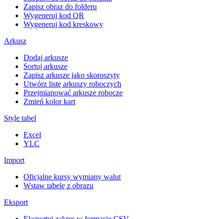
Zapisz obraz do folderu
Wygeneruj kod QR
Wygeneruj kod kreskowy
Arkusz
Dodaj arkusze
Sortuj arkusze
Zapisz arkusze jako skoroszyty
Utwórz listę arkuszy roboczych
Przejmianować arkusze robocze
Zmień kolor kart
Style tabel
Excel
YLC
Import
Oficjalne kursy wymiany walut
Wstaw tabelę z obrazu
Eksport
Eksportuj zakres w formacie CSV