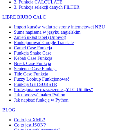
2. Funkcja CALCULATE
3. Funkcja selekcji danych FILTER
LIBRE BIURO CALC
Import kursów walut ze strony internetowej NBU
Suma napisana w języku angielskim
Zmień układ tabel (Unpivot)
Funkcjonować
Google Translate
Camel Case Funkcja
Funkcja Snake Case
Kebab Case Funkcja
Break Case Funkcja
Sentence Case Funkcja
Title Case Funkcja
Fuzzy Lookup
Funkcjonować
Funkcja GETSUBSTR
Profesjonalne rozszerzenie „YLC Utilities”
Jak utworzyć makro Python
Jak napisać funkcję w Python
BLOG
Co to jest XML?
Co to jest JSON?