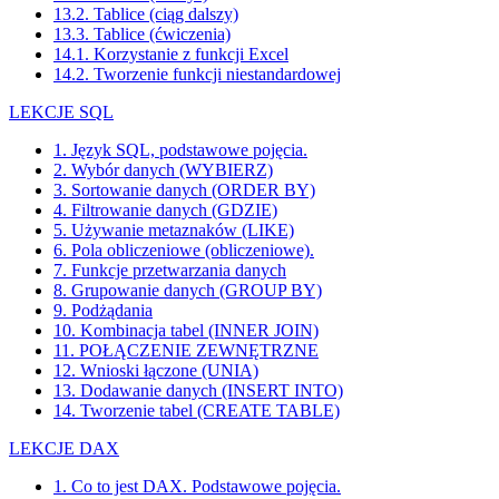
13.2. Tablice (ciąg dalszy)
13.3. Tablice (ćwiczenia)
14.1. Korzystanie z funkcji Excel
14.2. Tworzenie funkcji niestandardowej
LEKCJE SQL
1. Język SQL, podstawowe pojęcia.
2. Wybór danych (WYBIERZ)
3. Sortowanie danych (ORDER BY)
4. Filtrowanie danych (GDZIE)
5. Używanie metaznaków (LIKE)
6. Pola obliczeniowe (obliczeniowe).
7. Funkcje przetwarzania danych
8. Grupowanie danych (GROUP BY)
9. Podżądania
10. Kombinacja tabel (INNER JOIN)
11. POŁĄCZENIE ZEWNĘTRZNE
12. Wnioski łączone (UNIA)
13. Dodawanie danych (INSERT INTO)
14. Tworzenie tabel (CREATE TABLE)
LEKCJE DAX
1. Co to jest DAX. Podstawowe pojęcia.