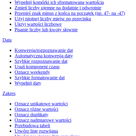
Wypełnij komórki ich sformatowaną wartością
Zmień liczby ujemne na dodatnie i odwrotnie
Przenieś znak minus z końca na początek (np. 47- na -47)
Użyj istotnej liczby miejsc po przecinku
Ukryj wartości liczbowe
Pisanie liczby lub kwoty słownie
Data
Konwersja/rozpoznawanie dat
Automatyczna konwersja daty
Szybkie rozpoznawanie dat
Usuń komponent czasu
Oznacz weekendy
Szybkie formatowanie dat
Wypełnij daty
Zakres
Oznacz unikatowe wartości
Oznacz różne wartości
Oznacz duplikaty
Oznacz nadmiarowe wartości
Przebudowa tabeli
Utwórz listę rozwijaną