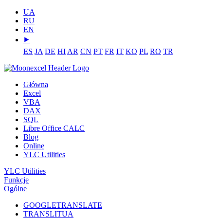
UA
RU
EN
⯈
ES
JA
DE
HI
AR
CN
PT
FR
IT
KO
PL
RO
TR
Główna
Excel
VBA
DAX
SQL
Libre Office CALC
Blog
Online
YLC Utilities
YLC Utilities
Funkcje
Ogólne
GOOGLETRANSLATE
TRANSLITUA