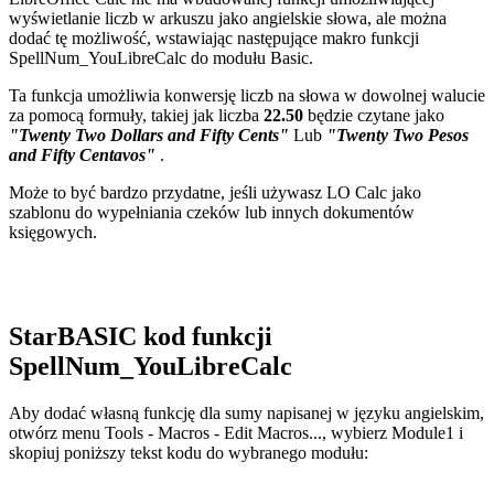
wyświetlanie liczb w arkuszu jako angielskie słowa, ale można
dodać tę możliwość, wstawiając następujące makro funkcji
SpellNum_YouLibreCalc do modułu Basic.
Ta funkcja umożliwia konwersję liczb na słowa w dowolnej walucie
za pomocą formuły, takiej jak liczba
22.50
będzie czytane jako
"Twenty Two Dollars and Fifty Cents"
Lub
"Twenty Two Pesos
and Fifty Centavos"
.
Może to być bardzo przydatne, jeśli używasz LO Calc jako
szablonu do wypełniania czeków lub innych dokumentów
księgowych.
StarBASIC kod funkcji
SpellNum_YouLibreCalc
Aby dodać własną funkcję dla sumy napisanej w języku angielskim,
otwórz menu Tools - Macros - Edit Macros..., wybierz Module1 i
skopiuj poniższy tekst kodu do wybranego modułu: