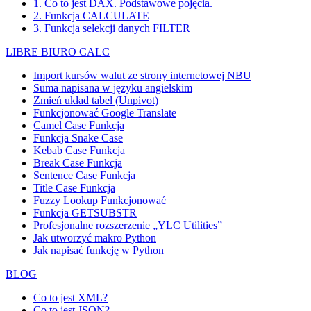
1. Co to jest DAX. Podstawowe pojęcia.
2. Funkcja CALCULATE
3. Funkcja selekcji danych FILTER
LIBRE BIURO CALC
Import kursów walut ze strony internetowej NBU
Suma napisana w języku angielskim
Zmień układ tabel (Unpivot)
Funkcjonować
Google Translate
Camel Case Funkcja
Funkcja Snake Case
Kebab Case Funkcja
Break Case Funkcja
Sentence Case Funkcja
Title Case Funkcja
Fuzzy Lookup
Funkcjonować
Funkcja GETSUBSTR
Profesjonalne rozszerzenie „YLC Utilities”
Jak utworzyć makro Python
Jak napisać funkcję w Python
BLOG
Co to jest XML?
Co to jest JSON?