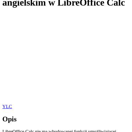
angielskim w LibreOffice Calc
YLC
Opis
LibreOffice Calc nie ma wbudowanej funkcji umożliwiającej