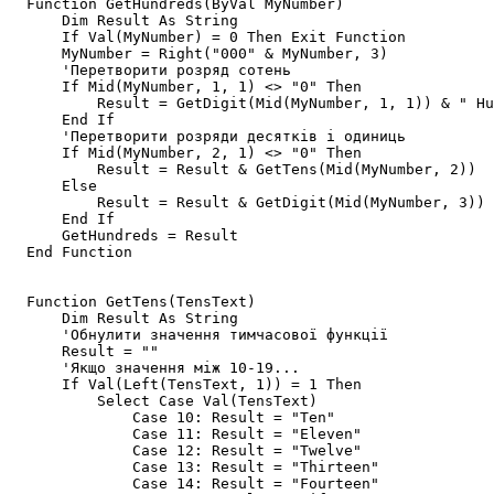
  Function GetHundreds(ByVal MyNumber)

      Dim Result As String

      If Val(MyNumber) = 0 Then Exit Function

      MyNumber = Right("000" & MyNumber, 3)

      'Перетворити розряд сотень

      If Mid(MyNumber, 1, 1) <> "0" Then

          Result = GetDigit(Mid(MyNumber, 1, 1)) & " Hu
      End If

      'Перетворити розряди десятків і одиниць

      If Mid(MyNumber, 2, 1) <> "0" Then

          Result = Result & GetTens(Mid(MyNumber, 2))

      Else

          Result = Result & GetDigit(Mid(MyNumber, 3))

      End If

      GetHundreds = Result

  End Function

  Function GetTens(TensText)

      Dim Result As String

      'Обнулити значення тимчасової функції

      Result = ""

      'Якщо значення між 10-19...

      If Val(Left(TensText, 1)) = 1 Then   

          Select Case Val(TensText)

              Case 10: Result = "Ten"

              Case 11: Result = "Eleven"

              Case 12: Result = "Twelve"

              Case 13: Result = "Thirteen"

              Case 14: Result = "Fourteen"
