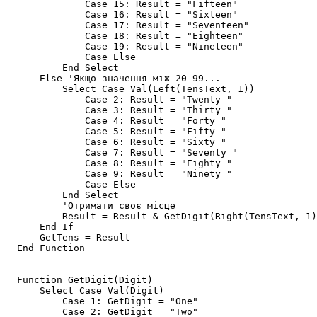
              Case 15: Result = "Fifteen"

              Case 16: Result = "Sixteen"

              Case 17: Result = "Seventeen"

              Case 18: Result = "Eighteen"

              Case 19: Result = "Nineteen"

              Case Else

          End Select

      Else 'Якщо значення між 20-99...

          Select Case Val(Left(TensText, 1))

              Case 2: Result = "Twenty "

              Case 3: Result = "Thirty "

              Case 4: Result = "Forty "

              Case 5: Result = "Fifty "

              Case 6: Result = "Sixty "

              Case 7: Result = "Seventy "

              Case 8: Result = "Eighty "

              Case 9: Result = "Ninety "

              Case Else

          End Select

          'Отримати своє місце

          Result = Result & GetDigit(Right(TensText, 1)
      End If

      GetTens = Result

  End Function

  Function GetDigit(Digit)

      Select Case Val(Digit)

          Case 1: GetDigit = "One"

          Case 2: GetDigit = "Two"
