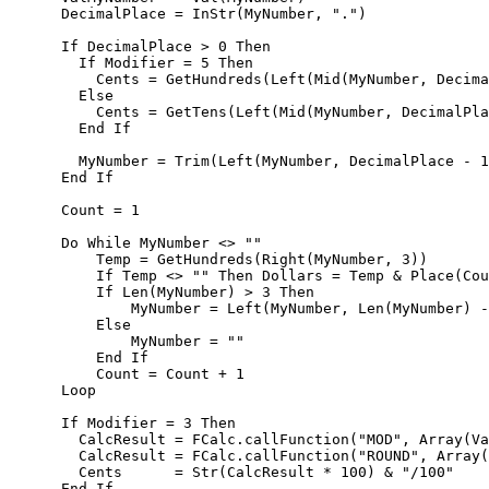
      DecimalPlace = InStr(MyNumber, ".")

      If DecimalPlace > 0 Then      

        If Modifier = 5 Then

          Cents = GetHundreds(Left(Mid(MyNumber, Decima
        Else 

          Cents = GetTens(Left(Mid(MyNumber, DecimalPla
        End If        

        MyNumber = Trim(Left(MyNumber, DecimalPlace - 1
      End If        

      Count = 1   

      Do While MyNumber <> ""

          Temp = GetHundreds(Right(MyNumber, 3))       
          If Temp <> "" Then Dollars = Temp & Place(Cou
          If Len(MyNumber) > 3 Then

              MyNumber = Left(MyNumber, Len(MyNumber) -
          Else

              MyNumber = ""

          End If          

          Count = Count + 1

      Loop                                            

      If Modifier = 3 Then

        CalcResult = FCalc.callFunction("MOD", Array(Va
        CalcResult = FCalc.callFunction("ROUND", Array(
        Cents      = Str(CalcResult * 100) & "/100" 

      End If
