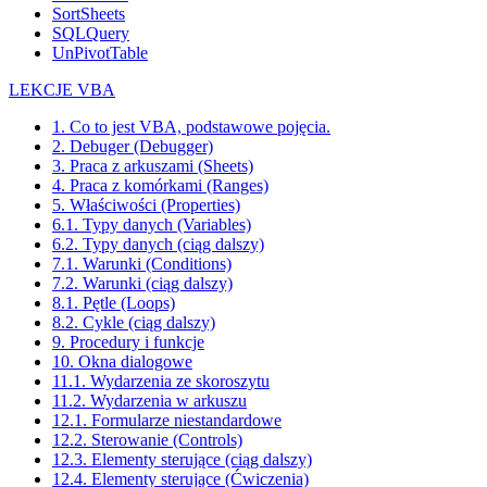
SortSheets
SQLQuery
UnPivotTable
LEKCJE VBA
1. Co to jest VBA, podstawowe pojęcia.
2. Debuger (Debugger)
3. Praca z arkuszami (Sheets)
4. Praca z komórkami (Ranges)
5. Właściwości (Properties)
6.1. Typy danych (Variables)
6.2. Typy danych (ciąg dalszy)
7.1. Warunki (Conditions)
7.2. Warunki (ciąg dalszy)
8.1. Pętle (Loops)
8.2. Cykle (ciąg dalszy)
9. Procedury i funkcje
10. Okna dialogowe
11.1. Wydarzenia ze skoroszytu
11.2. Wydarzenia w arkuszu
12.1. Formularze niestandardowe
12.2. Sterowanie (Controls)
12.3. Elementy sterujące (ciąg dalszy)
12.4. Elementy sterujące (Ćwiczenia)