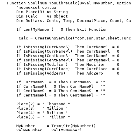
  Function SpellNum_YouLibreCalc(ByVal MyNumber, Option
      'moonexcel.com.ua

      Dim Place(9) As String   

      Dim FCalc    As Object

      Dim Dollars, Cents, Temp, DecimalPlace, Count, Ca
      If Len(MyNumber) = 0 Then Exit Function   

      FCalc = CreateUnoService("com.sun.star.sheet.Func
      If IsMissing(CurrNameS)  Then CurrNameS  = 0

      If IsMissing(CurrNamePl) Then CurrNamePl = 0

      If IsMissing(CentNameS)  Then CentNameS  = 0

      If IsMissing(CentNamePl) Then CentNamePl = 0

      If IsMissing(Modifier)   Then Modifier   = 0     
      If IsMissing(CurrPlace)  Then CurrPlace  = 0

      If IsMissing(AddZero)    Then AddZero    = 0

      If CurrNameS  = 0 Then CurrNameS  = ""           
      If CurrNamePl = 0 Then CurrNamePl = ""

      If CentNameS  = 0 Then CentNameS  = ""      

      If CentNamePl = 0 Then CentNamePl = ""      

      Place(2) = " Thousand "

      Place(3) = " Million "

      Place(4) = " Billion "

      Place(5) = " Trillion " 

      MyNumber     = Trim(Str(MyNumber))

      ValMyNumber  = Val(MyNumber)
