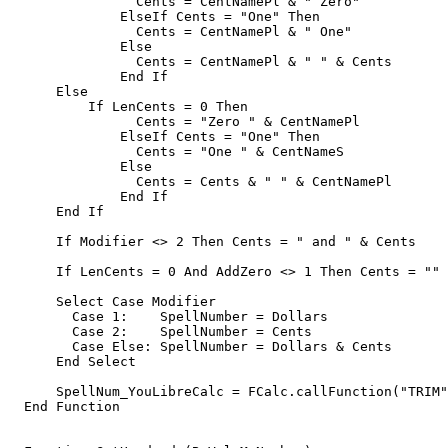
	        Cents = CentNamePl & " Zero"

	      ElseIf Cents = "One" Then

	        Cents = CentNamePl & " One"

	      Else

	        Cents = CentNamePl & " " & Cents 

	      End If

      Else

          If LenCents = 0 Then 

	        Cents = "Zero " & CentNamePl

	      ElseIf Cents = "One" Then

	        Cents = "One " & CentNameS

	      Else

	        Cents = Cents & " " & CentNamePl        

	      End If      

      End If

      If Modifier <> 2 Then Cents = " and " & Cents    
      If LenCents = 0 And AddZero <> 1 Then Cents = "" 
      Select Case Modifier

        Case 1:    SpellNumber = Dollars

        Case 2:    SpellNumber = Cents

        Case Else: SpellNumber = Dollars & Cents    

      End Select           

      SpellNum_YouLibreCalc = FCalc.callFunction("TRIM"
  End Function
