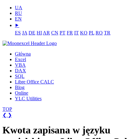
UA
RU
EN
⯈
ES
JA
DE
HI
AR
CN
PT
FR
IT
KO
PL
RO
TR
Główna
Excel
VBA
DAX
SQL
Libre Office CALC
Blog
Online
YLC Utilities
TOP
❮
❯
Kwota zapisana w języku