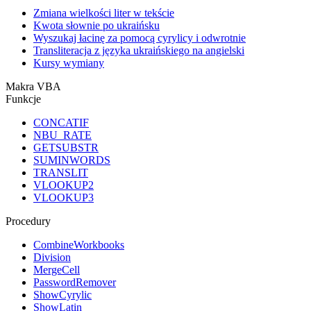
Zmiana wielkości liter w tekście
Kwota słownie po ukraińsku
Wyszukaj łacinę za pomocą cyrylicy i odwrotnie
Transliteracja z języka ukraińskiego na angielski
Kursy wymiany
Makra VBA
Funkcje
CONCATIF
NBU_RATE
GETSUBSTR
SUMINWORDS
TRANSLIT
VLOOKUP2
VLOOKUP3
Procedury
CombineWorkbooks
Division
MergeCell
PasswordRemover
ShowCyrylic
ShowLatin