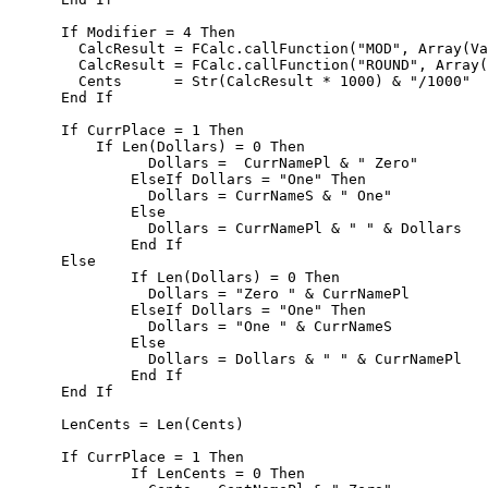
      If Modifier = 4 Then        

        CalcResult = FCalc.callFunction("MOD", Array(Va
        CalcResult = FCalc.callFunction("ROUND", Array(
        Cents      = Str(CalcResult * 1000) & "/1000"  
      End If

      If CurrPlace = 1 Then

          If Len(Dollars) = 0 Then 

	        Dollars =  CurrNamePl & " Zero"

	      ElseIf Dollars = "One" Then

	        Dollars = CurrNameS & " One"

	      Else

	        Dollars = CurrNamePl & " " & Dollars 

	      End If      

      Else

	      If Len(Dollars) = 0 Then 

	        Dollars = "Zero " & CurrNamePl

	      ElseIf Dollars = "One" Then

	        Dollars = "One " & CurrNameS

	      Else

	        Dollars = Dollars & " " & CurrNamePl        

	      End If 

      End If           

      LenCents = Len(Cents)  

      If CurrPlace = 1 Then	      

	      If LenCents = 0 Then 
