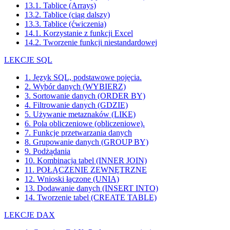
13.1. Tablice (Arrays)
13.2. Tablice (ciąg dalszy)
13.3. Tablice (ćwiczenia)
14.1. Korzystanie z funkcji Excel
14.2. Tworzenie funkcji niestandardowej
LEKCJE SQL
1. Język SQL, podstawowe pojęcia.
2. Wybór danych (WYBIERZ)
3. Sortowanie danych (ORDER BY)
4. Filtrowanie danych (GDZIE)
5. Używanie metaznaków (LIKE)
6. Pola obliczeniowe (obliczeniowe).
7. Funkcje przetwarzania danych
8. Grupowanie danych (GROUP BY)
9. Podżądania
10. Kombinacja tabel (INNER JOIN)
11. POŁĄCZENIE ZEWNĘTRZNE
12. Wnioski łączone (UNIA)
13. Dodawanie danych (INSERT INTO)
14. Tworzenie tabel (CREATE TABLE)
LEKCJE DAX