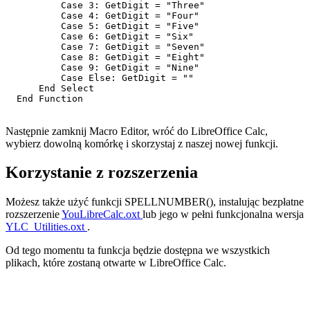
          Case 3: GetDigit = "Three"

          Case 4: GetDigit = "Four"

          Case 5: GetDigit = "Five"

          Case 6: GetDigit = "Six"

          Case 7: GetDigit = "Seven"

          Case 8: GetDigit = "Eight"

          Case 9: GetDigit = "Nine"

          Case Else: GetDigit = ""

      End Select

  End Function

Następnie zamknij Macro Editor, wróć do LibreOffice Calc,
wybierz dowolną komórkę i skorzystaj z naszej nowej funkcji.
Korzystanie z rozszerzenia
Możesz także użyć funkcji SPELLNUMBER(), instalując bezpłatne
rozszerzenie
YouLibreCalc.oxt
lub jego w pełni funkcjonalna wersja
YLC_Utilities.oxt
.
Od tego momentu ta funkcja będzie dostępna we wszystkich
plikach, które zostaną otwarte w LibreOffice Calc.