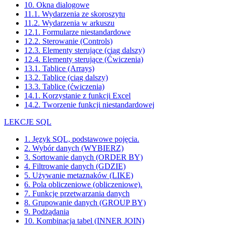
10. Okna dialogowe
11.1. Wydarzenia ze skoroszytu
11.2. Wydarzenia w arkuszu
12.1. Formularze niestandardowe
12.2. Sterowanie (Controls)
12.3. Elementy sterujące (ciąg dalszy)
12.4. Elementy sterujące (Ćwiczenia)
13.1. Tablice (Arrays)
13.2. Tablice (ciąg dalszy)
13.3. Tablice (ćwiczenia)
14.1. Korzystanie z funkcji Excel
14.2. Tworzenie funkcji niestandardowej
LEKCJE SQL
1. Język SQL, podstawowe pojęcia.
2. Wybór danych (WYBIERZ)
3. Sortowanie danych (ORDER BY)
4. Filtrowanie danych (GDZIE)
5. Używanie metaznaków (LIKE)
6. Pola obliczeniowe (obliczeniowe).
7. Funkcje przetwarzania danych
8. Grupowanie danych (GROUP BY)
9. Podżądania
10. Kombinacja tabel (INNER JOIN)