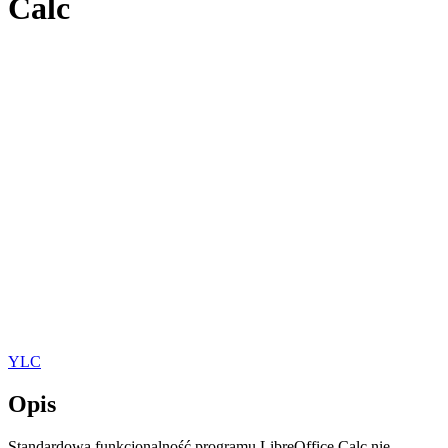
Calc
YLC
Opis
Standardowa funkcjonalność programu LibreOffice Calc nie