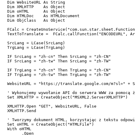
  Dim WebsiteURL As String  

  Dim XMLHTTP    As Object

  Dim oHTML      As Object

  Dim HTMLDoc    As HTMLDocument

  Dim ObjClass   As Object

  FCalc = CreateUnoService("com.sun.star.sheet.Function
  TextToTranslate =  FCalc.callFunction("ENCODEURL", Ar
  SrcLang = LCase(SrcLang)

  TrgLang = LCase(TrgLang)

  IF SrcLang = "zh-cn" Then SrcLang = "zh-CN"

  IF SrcLang = "zh-tw" Then SrcLang = "zh-TW"

  IF TrgLang = "zh-cn" Then TrgLang = "zh-CN"

  IF TrgLang = "zh-tw" Then TrgLang = "zh-TW" 

  WebsiteURL = "https://translate.google.com/m?sl=" + S
  ' Wykonujemy wywołanie API do serwera WWW za pomocą ż
  Set XMLHTTP = CreateObject("MSXML2.ServerXMLHTTP")

  XMLHTTP.Open "GET", WebsiteURL, False  

  XMLHTTP.Send

  ' Tworzymy dokument HTML, korzystając z tekstu odpowi
  Set oHTML = CreateObject("HTMLFile")

  With oHTML

        .Open
