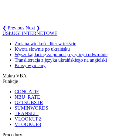
❮ Previous
Next ❯
USŁUGI INTERNETOWE
Zmiana wielkości liter w tekście
Kwota słownie po ukraińsku
Wyszukaj łacinę za pomocą cyrylicy i odwrotnie
Transliteracja z języka ukraińskiego na angielski
Kursy wymiany
Makra VBA
Funkcje
CONCATIF
NBU_RATE
GETSUBSTR
SUMINWORDS
TRANSLIT
VLOOKUP2
VLOOKUP3
Procedury