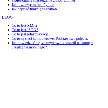
Profesjonalne rozszerzenie „YLC Utilities”
Jak utworzyć makro Python
Jak napisać funkcję w Python
BLOG
Co to jest XML?
Co to jest JSON?
Co to jest refaktoryzacja?
Co to są sieci komputerowe. Podstawowe pojęcia.
Jak dowiedzieć się, że użytkownik wszedł na stronę z
urządzenia mobilnego?