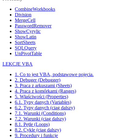
CombineWorkbooks
Division
MergeCell
PasswordRemover
ShowCyrylic
ShowLatin
SortSheets
SQLQuery
UnPivotTable
LEKCJE VBA
1. Co to jest VBA, podstawowe pojęcia.
2. Debuger (Debugger)
3. Praca z arkuszami (Sheets)
4. Praca z komórkami (Ranges)
5. Właściwości (Properties)
6.1. Typy danych (Variables)
6.2. Typy danych (ciąg dalszy)
7.1. Warunki (Conditions)
7.2. Warunki (ciąg dalszy)
8.1. Pętle (Loops)
8.2. Cykle (ciąg dalszy)
9. Procedury i funkcje