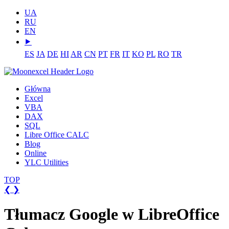
UA
RU
EN
⯈
ES
JA
DE
HI
AR
CN
PT
FR
IT
KO
PL
RO
TR
Główna
Excel
VBA
DAX
SQL
Libre Office CALC
Blog
Online
YLC Utilities
TOP
❮
❯
Tłumacz Google w LibreOffice