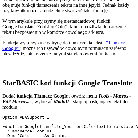
obejmuje funkcji tłumaczenia tekstu na inne języki. Jednak każdy
użytkownik może samodzielnie stworzyć taką funkcję.
W tym artykule przyjrzymy się niestandardowej funkcji
GoogleTranslate_YouLibreCalc(), która umożliwia tłumaczenie
tekstu bezpośrednio w komórce dowolnego arkusza.
Funkcja wykorzystuje witrynę do tłumaczenia tekstu
"Tłumacz
Google"
i można ich używać w dowolnych formułach zarówno
niezależnie, jak i razem z innymi standardowymi funkcjami.
StarBASIC kod funkcji Google Translate
Dodać
funkcja Tłumacz Google
, otwórz menu
Tools - Macros -
Edit Macros...
, wybierać
Moduł1
i skopiuj następujący tekst do
modułu:
Option VBASupport 1

Function GoogleTranslate_YouLibreCalc(TextToTranslate A
  ' moonexcel.com.ua 

  Dim FCalc      As Object
