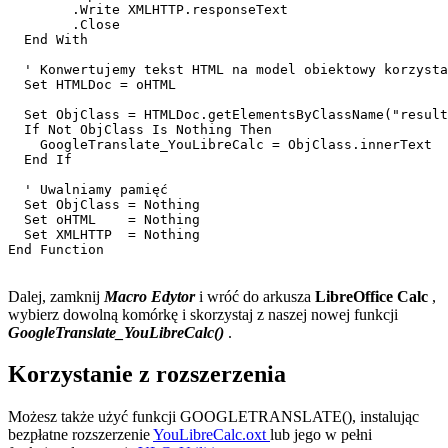
        .Write XMLHTTP.responseText

        .Close

  End With

  ' Konwertujemy tekst HTML na model obiektowy korzysta
  Set HTMLDoc = oHTML  

  Set ObjClass = HTMLDoc.getElementsByClassName("result
  If Not ObjClass Is Nothing Then

    GoogleTranslate_YouLibreCalc = ObjClass.innerText  
  End If 

  ' Uwalniamy pamięć 

  Set ObjClass = Nothing

  Set oHTML    = Nothing

  Set XMLHTTP  = Nothing  

End Function

Dalej, zamknij
Macro Edytor
i wróć do arkusza
LibreOffice Calc
,
wybierz dowolną komórkę i skorzystaj z naszej nowej funkcji
GoogleTranslate_YouLibreCalc()
.
Korzystanie z rozszerzenia
Możesz także użyć funkcji GOOGLETRANSLATE(), instalując
bezpłatne rozszerzenie
YouLibreCalc.oxt
lub jego w pełni