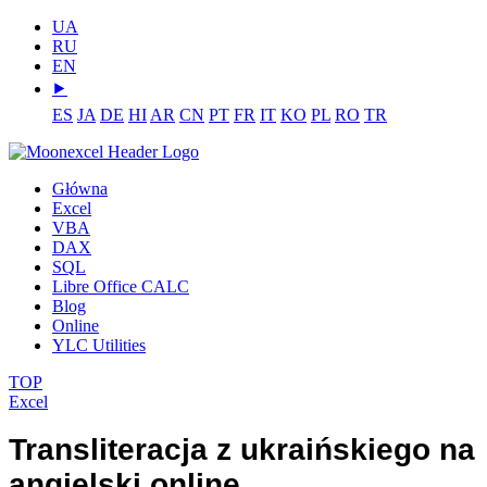
UA
RU
EN
⯈
ES
JA
DE
HI
AR
CN
PT
FR
IT
KO
PL
RO
TR
Główna
Excel
VBA
DAX
SQL
Libre Office CALC
Blog
Online
YLC Utilities
TOP
Excel
Transliteracja z ukraińskiego na
angielski online