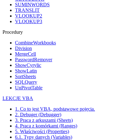
SUMINWORDS
TRANSLIT
VLOOKUP2
VLOOKUP3
Procedury
CombineWorkbooks
Division
MergeCell
PasswordRemover
ShowCyrylic
ShowLatin
SortSheets
SQLQuery
UnPivotTable
LEKCJE VBA
1. Co to jest VBA, podstawowe pojęcia.
2. Debuger (Debugger)
3. Praca z arkuszami (Sheets)
4. Praca z komórkami (Ranges)
5. Właściwości (Properties)
6.1. Typy danych (Variables)