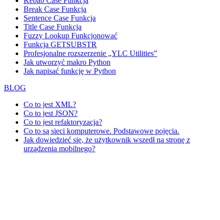
Kebab Case Funkcja
Break Case Funkcja
Sentence Case Funkcja
Title Case Funkcja
Fuzzy Lookup
Funkcjonować
Funkcja GETSUBSTR
Profesjonalne rozszerzenie „YLC Utilities”
Jak utworzyć makro Python
Jak napisać funkcję w Python
BLOG
Co to jest XML?
Co to jest JSON?
Co to jest refaktoryzacja?
Co to są sieci komputerowe. Podstawowe pojęcia.
Jak dowiedzieć się, że użytkownik wszedł na stronę z
urządzenia mobilnego?