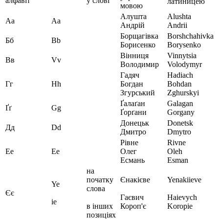
алфавіт
у слові
латиницею
мовою
Алушта
Alushta
Аa
Aа
Андрій
Andrii
Борщагівка
Borshchahivka
Бб
Bb
Борисенко
Borysenko
Вінниця
Vinnytsia
Вв
Vv
Володимир
Volodymyr
Гадяч
Hadiach
Гг
Hh
Богдан
Bohdan
Згурський
Zghurskyi
Ґалаґан
Galagan
Ґґ
Gg
Ґорґани
Gorgany
Донецьк
Donetsk
Дд
Dd
Дмитро
Dmytro
Рівне
Rivne
Ее
Ee
Олег
Oleh
Есмань
Esman
на
початку
Єнакієве
Yenakiieve
Ye
слова
Єє
Гаєвич
Haievych
ie
в інших
Короп'є
Koropie
позиціях