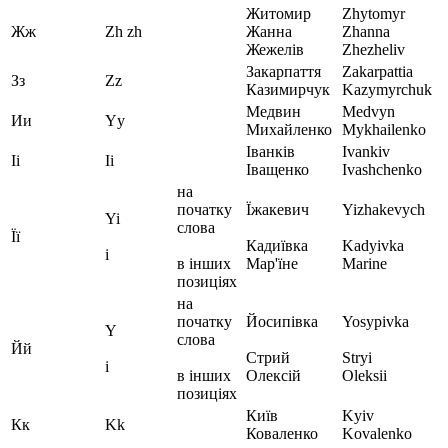
Житомир
Zhytomyr
Жж
Zh zh
Жанна
Zhanna
Жежелів
Zhezheliv
Закарпаття
Zakarpattia
Зз
Zz
Казимирчук
Kazymyrchuk
Медвин
Medvyn
Ии
Yy
Михайленко
Mykhailenko
Іванків
Ivankiv
Іі
Ii
Іващенко
Ivashchenko
на
початку
Їжакевич
Yizhakevych
Yi
слова
Її
Кадиївка
Kadyivka
i
в інших
Мар'їне
Marine
позиціях
на
початку
Йосипівка
Yosypivka
Y
слова
Йй
Стрий
Stryi
i
в інших
Олексій
Oleksii
позиціях
Київ
Kyiv
Кк
Kk
Коваленко
Kovalenko