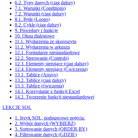
6.2. Typy danych (ciąg dalszy)
7.1. Warunki (Conditions)
7.2. Warunki (ciąg dalszy)
8.1. Pętle (Loops)
8.2. Cykle (ciąg dalszy)
9. Procedury i funkcje
10. Okna dialogowe
11.1. Wydarzenia ze skoroszytu
11.2. Wydarzenia w arkuszu
12.1. Formularze niestandardowe
12.2. Sterowanie (Controls)
12.3. Elementy sterujące (ciąg dalszy)
12.4. Elementy sterujące (Ćwiczenia)
13.1. Tablice (Arrays)
13.2. Tablice (ciąg dalszy)
13.3. Tablice (ćwiczenia)
14.1. Korzystanie z funkcji Excel
14.2. Tworzenie funkcji niestandardowej
LEKCJE SQL
1. Język SQL, podstawowe pojęcia.
2. Wybór danych (WYBIERZ)
3. Sortowanie danych (ORDER BY)
4. Filtrowanie danych (GDZIE)