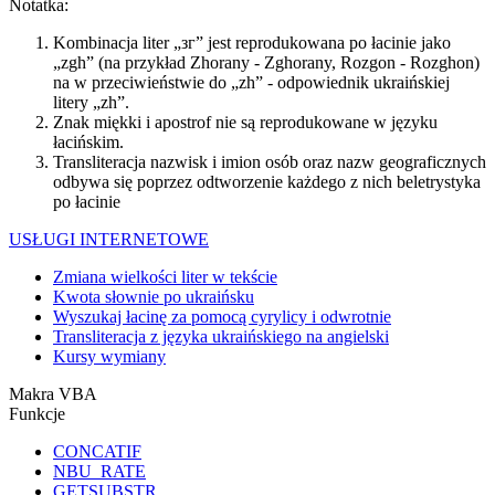
Notatka:
Kombinacja liter „зг” jest reprodukowana po łacinie jako
„zgh” (na przykład Zhorany - Zghorany, Rozgon - Rozghon)
na w przeciwieństwie do „zh” - odpowiednik ukraińskiej
litery „zh”.
Znak miękki i apostrof nie są reprodukowane w języku
łacińskim.
Transliteracja nazwisk i imion osób oraz nazw geograficznych
odbywa się poprzez odtworzenie każdego z nich beletrystyka
po łacinie
USŁUGI INTERNETOWE
Zmiana wielkości liter w tekście
Kwota słownie po ukraińsku
Wyszukaj łacinę za pomocą cyrylicy i odwrotnie
Transliteracja z języka ukraińskiego na angielski
Kursy wymiany
Makra VBA
Funkcje
CONCATIF
NBU_RATE
GETSUBSTR