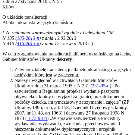
z dnia 27 stycznia 2010 r. N 55
Kijów
O układzie transliteracji
Alfabet ukraiński w języku łacińskim
{ Ze zmianami wprowadzonymi zgodnie z Uchwałami CM
N 185 (
185-2013-п
) z dnia 13.03.2013
N 415 (
415-2013-п
) z dnia 12 czerwca 2013 r }
W celu zorganizowania transliteracji alfabetu ukraińskiego na łacinę
Gabinet Ministrów Ukrainy
dekrety
:
Zatwierdź tabelę transliteracji alfabetu ukraińskiego w języku
łacińskim, która jest w załączeniu.
Należy uwzględnić w uchwałach Gabinetu Ministrów
Ukrainy z dnia 31 marca 1995 r. N 231 (
231-95-п
) „Po
zatwierdzeniu Regulaminu projekt i wydanie paszportu
obywatela Ukrainy na wyjazd za granicę oraz dokumentu
podróży dziecka, im tymczasowy zatrzymanie i zajęcie” (ZP
Ukrainy, 1995, nr 6, art. 158; Dziennik Urzędowy Ukrainy,
2007, nr 1). 48, art 1963) i datowany 27 listopada 1998 N
1873 (
1873-98-п
) „W sprawie zatwierdzenia Procedury
wydawania, wydawania, zwracania, przechowywania i
niszczenia dokumentów dyplomatycznych i urzędnik
paszporty Ukrainy” (Dziennik Urzędowy Ukrainy, 1998, nr