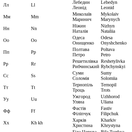
Лебедин
Lebedyn
Лл
Ll
Леонід
Leonid
Миколаїв
Mykolaiv
Мм
Mm
Маринич
Marynych
Ніжин
Nizhyn
Нн
Nn
Наталія
Nataliia
Одеса
Odesa
Оо
Oo
Онищенко
Onyshchenko
Полтава
Poltava
Пп
Pp
Петро
Petro
Решетилівка
Reshetylivka
Рр
Rr
Рибчинський
Rybchynskyi
Суми
Sumy
Сс
Ss
Соломія
Solomiia
Тернопіль
Ternopil
Тт
Tt
Троць
Trots
Ужгород
Uzhhorod
Уу
Uu
Уляна
Uliana
Фастів
Fastiv
Фф
Ff
Філіпчук
Filipchuk
Харків
Kharkiv
Хх
Kh kh
Христина
Khrystyna
Біла Церква
Bila Tserkva