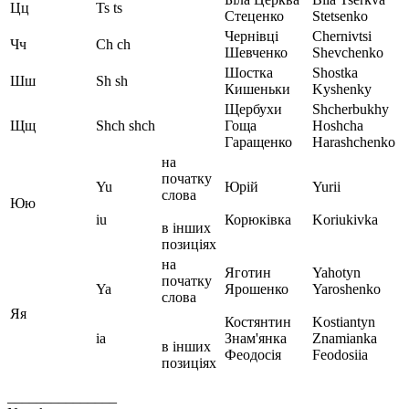
Цц
Ts ts
Стеценко
Stetsenko
Чернівці
Chernivtsi
Чч
Ch ch
Шевченко
Shevchenko
Шостка
Shostka
Шш
Sh sh
Кишеньки
Kyshenky
Щербухи
Shcherbukhy
Щщ
Shch shch
Гоща
Hoshcha
Гаращенко
Harashchenko
на
початку
Yu
Юрій
Yurii
слова
Юю
iu
Корюківка
Koriukivka
в інших
позиціях
на
Яготин
Yahotyn
початку
Ya
Ярошенко
Yaroshenko
слова
Яя
Костянтин
Kostiantyn
ia
Знам'янка
Znamianka
в інших
Феодосія
Feodosiia
позиціях
_______________