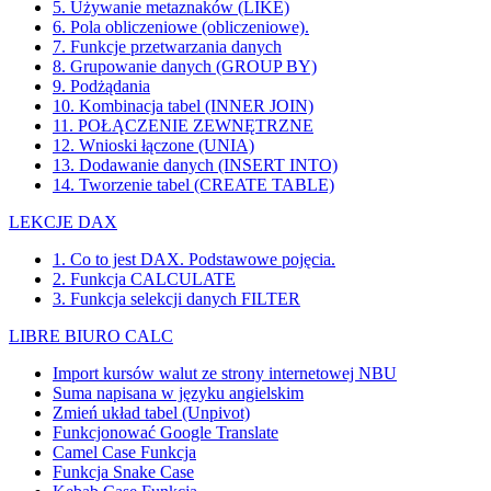
5. Używanie metaznaków (LIKE)
6. Pola obliczeniowe (obliczeniowe).
7. Funkcje przetwarzania danych
8. Grupowanie danych (GROUP BY)
9. Podżądania
10. Kombinacja tabel (INNER JOIN)
11. POŁĄCZENIE ZEWNĘTRZNE
12. Wnioski łączone (UNIA)
13. Dodawanie danych (INSERT INTO)
14. Tworzenie tabel (CREATE TABLE)
LEKCJE DAX
1. Co to jest DAX. Podstawowe pojęcia.
2. Funkcja CALCULATE
3. Funkcja selekcji danych FILTER
LIBRE BIURO CALC
Import kursów walut ze strony internetowej NBU
Suma napisana w języku angielskim
Zmień układ tabel (Unpivot)
Funkcjonować
Google Translate
Camel Case Funkcja
Funkcja Snake Case