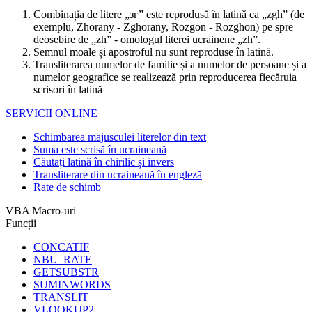
Combinația de litere „зг” este reprodusă în latină ca „zgh” (de
exemplu, Zhorany - Zghorany, Rozgon - Rozghon) pe spre
deosebire de „zh” - omologul literei ucrainene „zh”.
Semnul moale și apostroful nu sunt reproduse în latină.
Transliterarea numelor de familie și a numelor de persoane și a
numelor geografice se realizează prin reproducerea fiecăruia
scrisori în latină
SERVICII ONLINE
Schimbarea majusculei literelor din text
Suma este scrisă în ucraineană
Căutați latină în chirilic și invers
Transliterare din ucraineană în engleză
Rate de schimb
VBA Macro-uri
Funcții
CONCATIF
NBU_RATE
GETSUBSTR
SUMINWORDS
TRANSLIT
VLOOKUP2