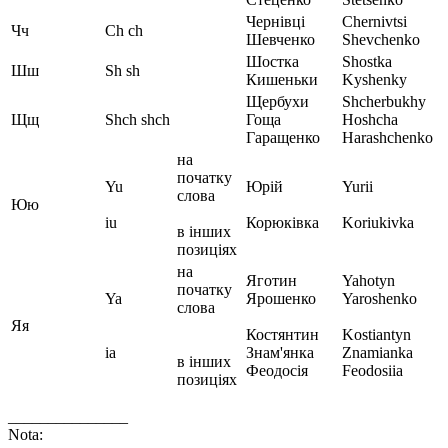
Чернівці
Chernivtsi
Чч
Ch ch
Шевченко
Shevchenko
Шостка
Shostka
Шш
Sh sh
Кишеньки
Kyshenky
Щербухи
Shcherbukhy
Щщ
Shch shch
Гоща
Hoshcha
Гаращенко
Harashchenko
на
початку
Yu
Юрій
Yurii
слова
Юю
iu
Корюківка
Koriukivka
в інших
позиціях
на
Яготин
Yahotyn
початку
Ya
Ярошенко
Yaroshenko
слова
Яя
Костянтин
Kostiantyn
ia
Знам'янка
Znamianka
в інших
Феодосія
Feodosiia
позиціях
_______________
Nota: