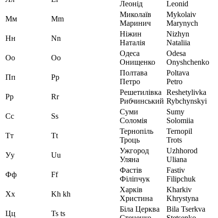
Леонід
Leonid
Миколаїв
Mykolaiv
Мм
Mm
Маринич
Marynych
Ніжин
Nizhyn
Нн
Nn
Наталія
Nataliia
Одеса
Odesa
Оо
Oo
Онищенко
Onyshchenko
Полтава
Poltava
Пп
Pp
Петро
Petro
Решетилівка
Reshetylivka
Рр
Rr
Рибчинський
Rybchynskyi
Суми
Sumy
Сс
Ss
Соломія
Solomiia
Тернопіль
Ternopil
Тт
Tt
Троць
Trots
Ужгород
Uzhhorod
Уу
Uu
Уляна
Uliana
Фастів
Fastiv
Фф
Ff
Філіпчук
Filipchuk
Харків
Kharkiv
Хх
Kh kh
Христина
Khrystyna
Біла Церква
Bila Tserkva
Цц
Ts ts
Стеценко
Stetsenko