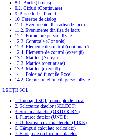
8.1. Bucle (Loops)
8.2. Cicluri (Continuare)
9. Proceduri și funcții
10. Ferestre de dialog
11.1. Evenimente din cartea de lucru
11.2. Evenimente din fișa de lucru
12.1. Formulare personalizate
12.2. Controale (Controls)
12.3. Elemente de control (continuare)
12.4. Elemente de control (exerciții)
13.1. Matrice (Arrays)
13.2. Matrice (continuare)
13.3. Matrice (exerciții)
14.1. Folosind funcțiile Excel
14.2. Crearea unei funcții personalizate
LECȚII SQL
1. Limbajul SQL, concepte de bază.
2. Selectarea datelor (SELECT)
3. Sortarea datelor (ORDER BY)
4. Filtrarea datelor (UNDE)
5. Utilizarea metacaracterelor (LIKE)
6. Câmpuri calculate (calculate).
7. Funcții de prelucrare a datelor