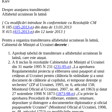
Kiev
Despre aranjarea transliterației
Alfabetul ucrainean în latină
{ Cu modificări introduse în conformitate cu Rezoluțiile CM
N 185 (
185-2013-п
) din data de 13.03.2013
N 415 (
415-2013-п
) din 12 iunie 2013 }
Pentru a organiza transliterarea alfabetului ucrainean în latină,
Cabinetul de Miniștri al Ucrainei
decrete
:
Aprobați tabelul de transliterare a alfabetului ucrainean în
latină, care este atașat.
A fi inclus în rezoluțiile Cabinetului de Miniștri al Ucrainei
din 31 martie 1995 N 231 (
231-95-п
) „La aprobarea
Regulamentului proiecta și eliberarea unui pașaport al unui
cetățean al Ucrainei pentru călătoria în străinătate și a unui
document de călătorie al copilului, ei temporar detenție și
sechestru” (ZP al Ucrainei, 1995, nr. 6, articolul 158;
Monitorul Oficial al Ucrainei, 2007, nr. 48, art 1963) și datat
27 noiembrie 1998 N 1873 (
1873-98-п
) „Cu privire la
aprobarea Procedurii de eliberare, emitere, returnare,
depozitare și distrugere a documentelor diplomatice și oficial
pașapoartele Ucrainei” (Monitorul Oficial al Ucrainei, 1998,
nr. 48, articolul 1752) cu modificările anexate.