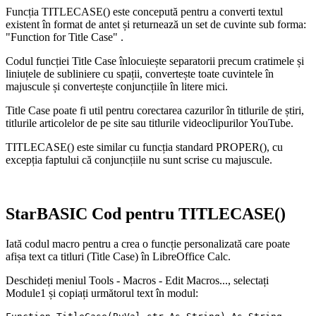
Funcția TITLECASE() este concepută pentru a converti textul
existent în format de antet și returnează un set de cuvinte sub forma:
"Function for Title Case"
.
Codul funcției Title Case înlocuiește separatorii precum cratimele și
liniuțele de subliniere cu spații, convertește toate cuvintele în
majuscule și convertește conjuncțiile în litere mici.
Title Case poate fi util pentru corectarea cazurilor în titlurile de știri,
titlurile articolelor de pe site sau titlurile videoclipurilor YouTube.
TITLECASE() este similar cu funcția standard PROPER(), cu
excepția faptului că conjuncțiile nu sunt scrise cu majuscule.
StarBASIC Cod pentru TITLECASE()
Iată codul macro pentru a crea o funcție personalizată care poate
afișa text ca titluri (Title Case) în LibreOffice Calc.
Deschideți meniul Tools - Macros - Edit Macros..., selectați
Module1 și copiați următorul text în modul: