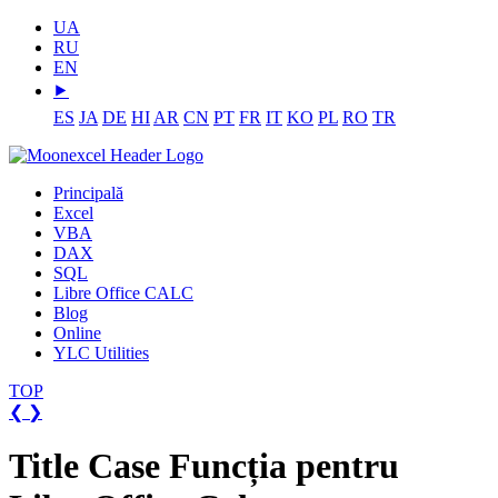
UA
RU
EN
⯈
ES
JA
DE
HI
AR
CN
PT
FR
IT
KO
PL
RO
TR
Principală
Excel
VBA
DAX
SQL
Libre Office CALC
Blog
Online
YLC Utilities
TOP
❮
❯
Title Case Funcția pentru