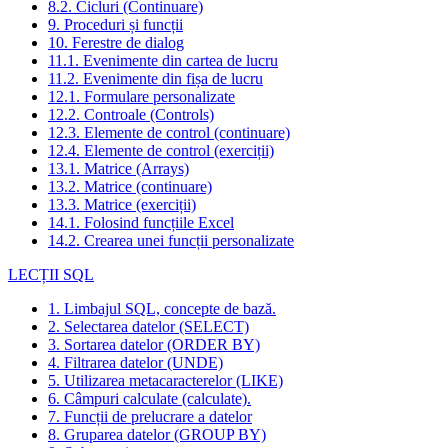
8.2. Cicluri (Continuare)
9. Proceduri și funcții
10. Ferestre de dialog
11.1. Evenimente din cartea de lucru
11.2. Evenimente din fișa de lucru
12.1. Formulare personalizate
12.2. Controale (Controls)
12.3. Elemente de control (continuare)
12.4. Elemente de control (exerciții)
13.1. Matrice (Arrays)
13.2. Matrice (continuare)
13.3. Matrice (exerciții)
14.1. Folosind funcțiile Excel
14.2. Crearea unei funcții personalizate
LECȚII SQL
1. Limbajul SQL, concepte de bază.
2. Selectarea datelor (SELECT)
3. Sortarea datelor (ORDER BY)
4. Filtrarea datelor (UNDE)
5. Utilizarea metacaracterelor (LIKE)
6. Câmpuri calculate (calculate).
7. Funcții de prelucrare a datelor
8. Gruparea datelor (GROUP BY)