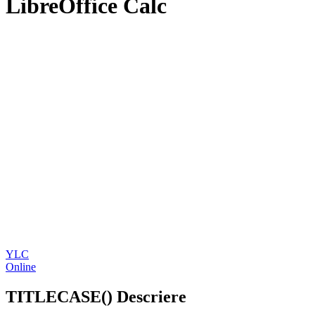
LibreOffice Calc
YLC
Online
TITLECASE() Descriere