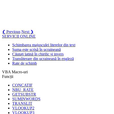
❮ Previous
Next ❯
SERVICII ONLINE
Schimbarea majusculei literelor din text
Suma este scrisă în ucraineană
Căutați latină în chirilic și invers
Transliterare din ucraineană în engleză
Rate de schimb
VBA Macro-uri
Funcții
CONCATIF
NBU_RATE
GETSUBSTR
SUMINWORDS
TRANSLIT
VLOOKUP2
VLOOKUP3