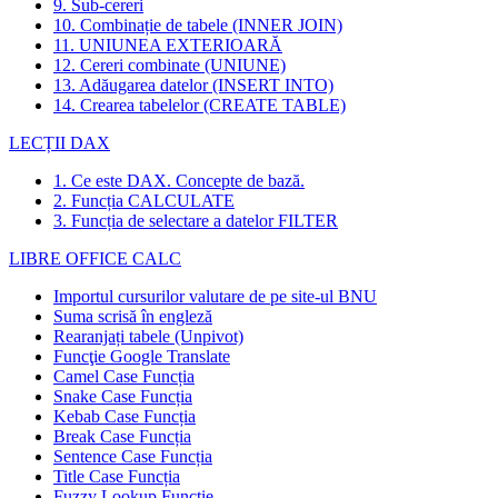
9. Sub-cereri
10. Combinație de tabele (INNER JOIN)
11. UNIUNEA EXTERIOARĂ
12. Cereri combinate (UNIUNE)
13. Adăugarea datelor (INSERT INTO)
14. Crearea tabelelor (CREATE TABLE)
LECȚII DAX
1. Ce este DAX. Concepte de bază.
2. Funcția CALCULATE
3. Funcția de selectare a datelor FILTER
LIBRE OFFICE CALC
Importul cursurilor valutare de pe site-ul BNU
Suma scrisă în engleză
Rearanjați tabele (Unpivot)
Funcţie
Google Translate
Camel Case Funcția
Snake Case Funcția
Kebab Case Funcția
Break Case Funcția
Sentence Case Funcția
Title Case Funcția
Fuzzy Lookup
Funcţie