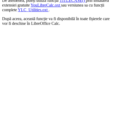
De asemenea, puteți utiliza funcția
TITLECASE()
prin instalarea
extensiei gratuite
YouLibreCalc.oxt
sau versiunea sa cu funcții
complete
YLC_Utilities.oxt
.
După aceea, această funcție va fi disponibilă în toate fișierele care
vor fi deschise în LibreOffice Calc.