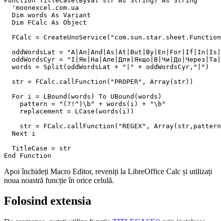
Function TitleCase(ByVal str As String) As String

  'moonexcel.com.ua

  Dim words As Variant

  Dim FCalc As Object

  FCalc = CreateUnoService("com.sun.star.sheet.Function
  oddWordsLat = "A|An|And|As|At|But|By|En|For|If|In|Is|
  oddWordsCyr = "І|Як|На|Але|Для|Якщо|В|Чи|До|Через|Та|
  words = Split(oddWordsLat + "|" + oddWordsCyr,"|") 

  str = FCalc.callFunction("PROPER", Array(str))  

  For i = LBound(words) To UBound(words)  

    pattern = "(?!^)\b" + words(i) + "\b"

    replacement = LCase(words(i))

    str = FCalc.callFunction("REGEX", Array(str,pattern
  Next i

  TitleCase = str

Apoi închideți Macro Editor, reveniți la LibreOffice Calc și utilizați
noua noastră funcție în orice celulă.
Folosind extensia