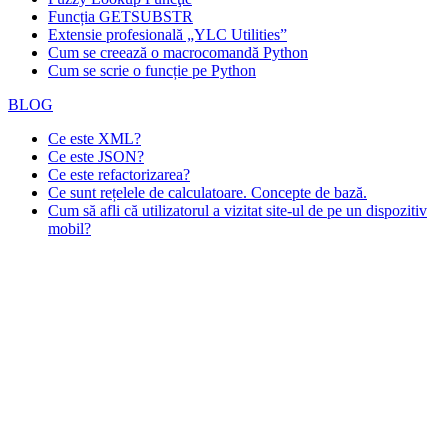
Funcția GETSUBSTR
Extensie profesională „YLC Utilities”
Cum se creează o macrocomandă Python
Cum se scrie o funcție pe Python
BLOG
Ce este XML?
Ce este JSON?
Ce este refactorizarea?
Ce sunt rețelele de calculatoare. Concepte de bază.
Cum să afli că utilizatorul a vizitat site-ul de pe un dispozitiv
mobil?