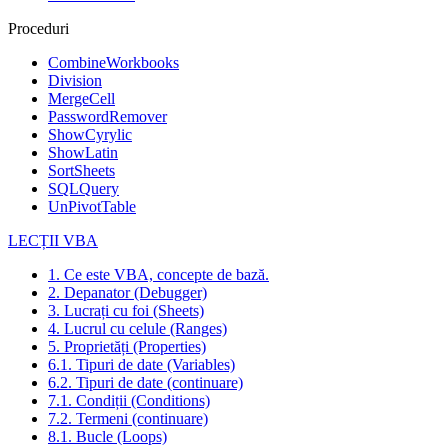
Proceduri
CombineWorkbooks
Division
MergeCell
PasswordRemover
ShowCyrylic
ShowLatin
SortSheets
SQLQuery
UnPivotTable
LECȚII VBA
1. Ce este VBA, concepte de bază.
2. Depanator (Debugger)
3. Lucrați cu foi (Sheets)
4. Lucrul cu celule (Ranges)
5. Proprietăți (Properties)
6.1. Tipuri de date (Variables)
6.2. Tipuri de date (continuare)
7.1. Condiții (Conditions)
7.2. Termeni (continuare)
8.1. Bucle (Loops)