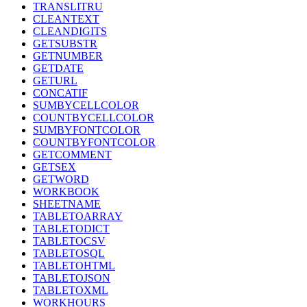
TRANSLITRU
CLEANTEXT
CLEANDIGITS
GETSUBSTR
GETNUMBER
GETDATE
GETURL
CONCATIF
SUMBYCELLCOLOR
COUNTBYCELLCOLOR
SUMBYFONTCOLOR
COUNTBYFONTCOLOR
GETCOMMENT
GETSEX
GETWORD
WORKBOOK
SHEETNAME
TABLETOARRAY
TABLETODICT
TABLETOCSV
TABLETOSQL
TABLETOHTML
TABLETOJSON
TABLETOXML
WORKHOURS