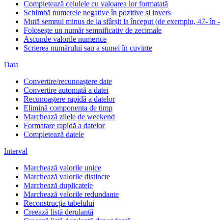
Completează celulele cu valoarea lor formatată
Schimbă numerele negative în pozitive și invers
Mută semnul minus de la sfârșit la început (de exemplu, 47- în 
Folosește un număr semnificativ de zecimale
Ascunde valorile numerice
Scrierea numărului sau a sumei în cuvinte
Data
Convertire/recunoaștere date
Convertire automată a datei
Recunoaștere rapidă a datelor
Elimină componenta de timp
Marchează zilele de weekend
Formatare rapidă a datelor
Completează datele
Interval
Marchează valorile unice
Marchează valorile distincte
Marchează duplicatele
Marchează valorile redundante
Reconstrucția tabelului
Creează listă derulantă