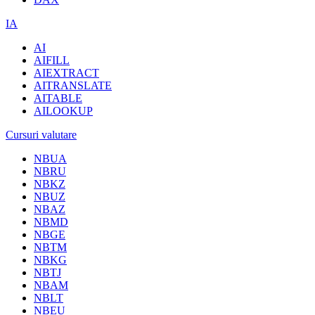
IA
AI
AIFILL
AIEXTRACT
AITRANSLATE
AITABLE
AILOOKUP
Cursuri valutare
NBUA
NBRU
NBKZ
NBUZ
NBAZ
NBMD
NBGE
NBTM
NBKG
NBTJ
NBAM
NBLT
NBEU