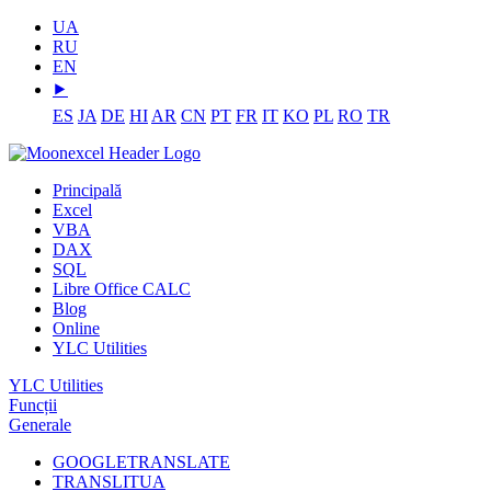
UA
RU
EN
⯈
ES
JA
DE
HI
AR
CN
PT
FR
IT
KO
PL
RO
TR
Principală
Excel
VBA
DAX
SQL
Libre Office CALC
Blog
Online
YLC Utilities
YLC Utilities
Funcții
Generale
GOOGLETRANSLATE
TRANSLITUA