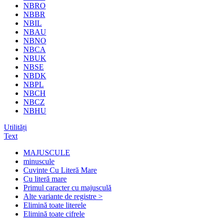
NBRO
NBBR
NBIL
NBAU
NBNO
NBCA
NBUK
NBSE
NBDK
NBPL
NBCH
NBCZ
NBHU
Utilități
Text
MAJUSCULE
minuscule
Cuvinte Cu Literă Mare
Cu literă mare
Primul caracter cu majusculă
Alte variante de registre >
Elimină toate literele
Elimină toate cifrele