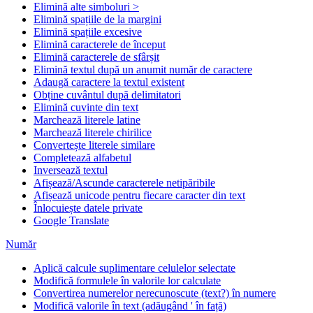
Elimină alte simboluri >
Elimină spațiile de la margini
Elimină spațiile excesive
Elimină caracterele de început
Elimină caracterele de sfârșit
Elimină textul după un anumit număr de caractere
Adaugă caractere la textul existent
Obține cuvântul după delimitatori
Elimină cuvinte din text
Marchează literele latine
Marchează literele chirilice
Convertește literele similare
Completează alfabetul
Inversează textul
Afișează/Ascunde caracterele netipăribile
Afișează unicode pentru fiecare caracter din text
Înlocuiește datele private
Google Translate
Număr
Aplică calcule suplimentare celulelor selectate
Modifică formulele în valorile lor calculate
Convertirea numerelor nerecunoscute (text?) în numere
Modifică valorile în text (adăugând ' în față)