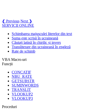
❮ Previous
Next ❯
SERVICII ONLINE
Schimbarea majusculei literelor din text
Suma este scrisă în ucraineană
Căutați latină în chirilic și invers
Transliterare din ucraineană în engleză
Rate de schimb
VBA Macro-uri
Funcții
CONCATIF
NBU_RATE
GETSUBSTR
SUMINWORDS
TRANSLIT
VLOOKUP2
VLOOKUP3
Proceduri