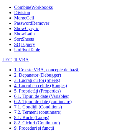
CombineWorkbooks
Division
MergeCell
PasswordRemover
ShowCyrylic
ShowLatin
SortSheets
SQLQuery
UnPivotTable
LECȚII VBA
1. Ce este VBA, concepte de bază.
2. Depanator (Debugger)
3. Lucrați cu foi (Sheets)
4. Lucrul cu celule (Ranges)
5. Proprietăți (Properties)
6.1. Tipuri de date (Variables)
6.2. Tipuri de date (continuare)
7.1. Condiții (Conditions)
7.2. Termeni (continuare)
8.1. Bucle (Loops)
8.2. Cicluri (Continuare)
9. Proceduri și funcții