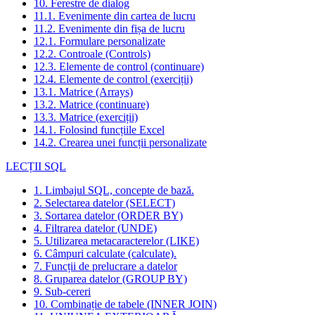
10. Ferestre de dialog
11.1. Evenimente din cartea de lucru
11.2. Evenimente din fișa de lucru
12.1. Formulare personalizate
12.2. Controale (Controls)
12.3. Elemente de control (continuare)
12.4. Elemente de control (exerciții)
13.1. Matrice (Arrays)
13.2. Matrice (continuare)
13.3. Matrice (exerciții)
14.1. Folosind funcțiile Excel
14.2. Crearea unei funcții personalizate
LECȚII SQL
1. Limbajul SQL, concepte de bază.
2. Selectarea datelor (SELECT)
3. Sortarea datelor (ORDER BY)
4. Filtrarea datelor (UNDE)
5. Utilizarea metacaracterelor (LIKE)
6. Câmpuri calculate (calculate).
7. Funcții de prelucrare a datelor
8. Gruparea datelor (GROUP BY)
9. Sub-cereri
10. Combinație de tabele (INNER JOIN)