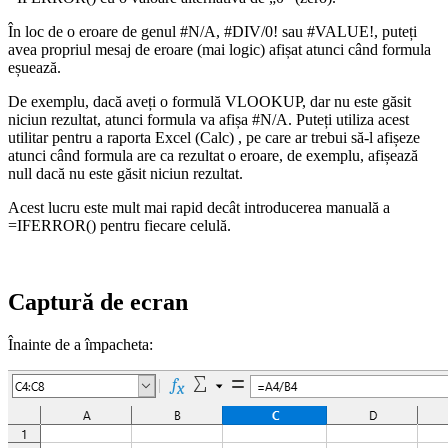
În loc de o eroare de genul #N/A, #DIV/0! sau #VALUE!, puteți
avea propriul mesaj de eroare (mai logic) afișat atunci când formula
eșuează.
De exemplu, dacă aveți o formulă VLOOKUP, dar nu este găsit
niciun rezultat, atunci formula va afișa #N/A. Puteți utiliza acest
utilitar pentru a raporta Excel (Calc) , pe care ar trebui să-l afișeze
atunci când formula are ca rezultat o eroare, de exemplu, afișează
null dacă nu este găsit niciun rezultat.
Acest lucru este mult mai rapid decât introducerea manuală a
=IFERROR() pentru fiecare celulă.
Captură de ecran
Înainte de a împacheta: