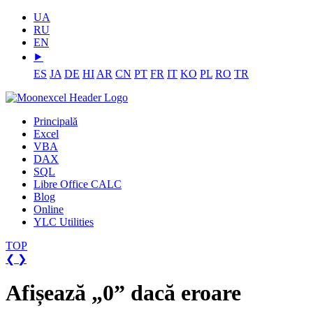
UA
RU
EN
⯈
ES
JA
DE
HI
AR
CN
PT
FR
IT
KO
PL
RO
TR
Principală
Excel
VBA
DAX
SQL
Libre Office CALC
Blog
Online
YLC Utilities
TOP
❮
❯
Afișează „0” dacă eroare