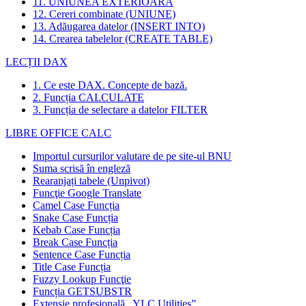
11. UNIUNEA EXTERIOARĂ
12. Cereri combinate (UNIUNE)
13. Adăugarea datelor (INSERT INTO)
14. Crearea tabelelor (CREATE TABLE)
LECȚII DAX
1. Ce este DAX. Concepte de bază.
2. Funcția CALCULATE
3. Funcția de selectare a datelor FILTER
LIBRE OFFICE CALC
Importul cursurilor valutare de pe site-ul BNU
Suma scrisă în engleză
Rearanjați tabele (Unpivot)
Funcţie
Google Translate
Camel Case Funcția
Snake Case Funcția
Kebab Case Funcția
Break Case Funcția
Sentence Case Funcția
Title Case Funcția
Fuzzy Lookup
Funcţie
Funcția GETSUBSTR
Extensie profesională „YLC Utilities”