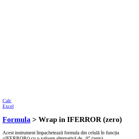
Calc
Excel
Formula
> Wrap in IFERROR (zero)
Acest instrument împachetează formula din celulă în funcția
=IFERROR() cu o valoare alternativă de „0” (zero).