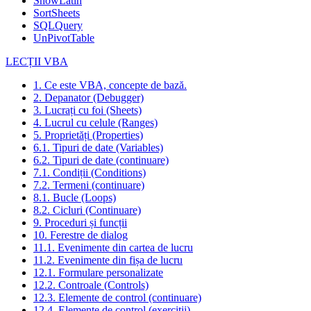
ShowLatin
SortSheets
SQLQuery
UnPivotTable
LECȚII VBA
1. Ce este VBA, concepte de bază.
2. Depanator (Debugger)
3. Lucrați cu foi (Sheets)
4. Lucrul cu celule (Ranges)
5. Proprietăți (Properties)
6.1. Tipuri de date (Variables)
6.2. Tipuri de date (continuare)
7.1. Condiții (Conditions)
7.2. Termeni (continuare)
8.1. Bucle (Loops)
8.2. Cicluri (Continuare)
9. Proceduri și funcții
10. Ferestre de dialog
11.1. Evenimente din cartea de lucru
11.2. Evenimente din fișa de lucru
12.1. Formulare personalizate
12.2. Controale (Controls)
12.3. Elemente de control (continuare)
12.4. Elemente de control (exerciții)