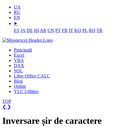
UA
RU
EN
⯈
ES
JA
DE
HI
AR
CN
PT
FR
IT
KO
PL
RO
TR
Principală
Excel
VBA
DAX
SQL
Libre Office CALC
Blog
Online
YLC Utilities
TOP
❮
❯
Inversare șir de caractere