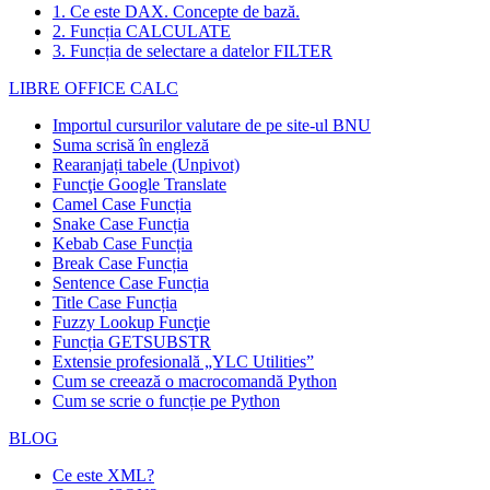
1. Ce este DAX. Concepte de bază.
2. Funcția CALCULATE
3. Funcția de selectare a datelor FILTER
LIBRE OFFICE CALC
Importul cursurilor valutare de pe site-ul BNU
Suma scrisă în engleză
Rearanjați tabele (Unpivot)
Funcţie
Google Translate
Camel Case Funcția
Snake Case Funcția
Kebab Case Funcția
Break Case Funcția
Sentence Case Funcția
Title Case Funcția
Fuzzy Lookup
Funcţie
Funcția GETSUBSTR
Extensie profesională „YLC Utilities”
Cum se creează o macrocomandă Python
Cum se scrie o funcție pe Python
BLOG
Ce este XML?