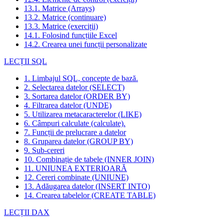
13.1. Matrice (Arrays)
13.2. Matrice (continuare)
13.3. Matrice (exerciții)
14.1. Folosind funcțiile Excel
14.2. Crearea unei funcții personalizate
LECȚII SQL
1. Limbajul SQL, concepte de bază.
2. Selectarea datelor (SELECT)
3. Sortarea datelor (ORDER BY)
4. Filtrarea datelor (UNDE)
5. Utilizarea metacaracterelor (LIKE)
6. Câmpuri calculate (calculate).
7. Funcții de prelucrare a datelor
8. Gruparea datelor (GROUP BY)
9. Sub-cereri
10. Combinație de tabele (INNER JOIN)
11. UNIUNEA EXTERIOARĂ
12. Cereri combinate (UNIUNE)
13. Adăugarea datelor (INSERT INTO)
14. Crearea tabelelor (CREATE TABLE)
LECȚII DAX