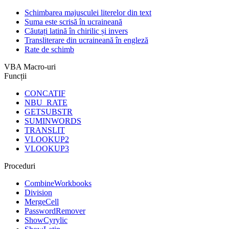
Schimbarea majusculei literelor din text
Suma este scrisă în ucraineană
Căutați latină în chirilic și invers
Transliterare din ucraineană în engleză
Rate de schimb
VBA Macro-uri
Funcții
CONCATIF
NBU_RATE
GETSUBSTR
SUMINWORDS
TRANSLIT
VLOOKUP2
VLOOKUP3
Proceduri
CombineWorkbooks
Division
MergeCell
PasswordRemover
ShowCyrylic