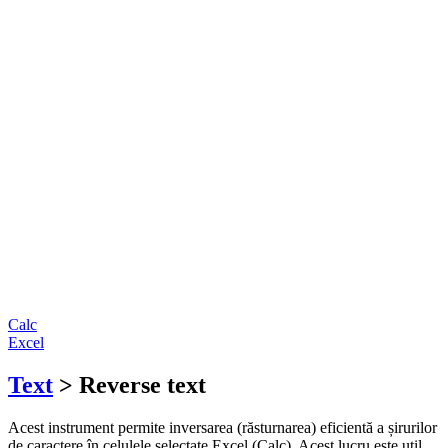
Calc
Excel
Text
> Reverse text
Acest instrument permite inversarea (răsturnarea) eficientă a șirurilor
de caractere în celulele selectate Excel (Calc). Acest lucru este util