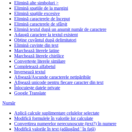
Elimină alte simboluri >
Elimină spațiile de la margini
Elimină spațiile excesive
Elimină caracterele de început
Elimină caracterele de sfârșit
Elimină textul după un anumit număr de caractere
Adaugă caractere la textul existent
Obține cuvântul după delimitatori
Elimină cuvinte din text
Marchează literele latine
Marchează literele chirilice
Convertește literele similare
Completează alfabetul
Inversează textul
Afișează/Ascunde caracterele netipăribile
Afișează unicode pentru fiecare caracter din text
Înlocuiește datele private
Google Translate
Număr
Aplică calcule suplimentare celulelor selectate
Modifică formulele în valorile lor calculate
Convertirea numerelor nerecunoscute (text?) în numere
Modifică valorile în text (adăugând ' în față)