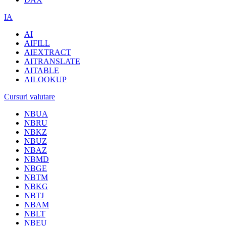
IA
AI
AIFILL
AIEXTRACT
AITRANSLATE
AITABLE
AILOOKUP
Cursuri valutare
NBUA
NBRU
NBKZ
NBUZ
NBAZ
NBMD
NBGE
NBTM
NBKG
NBTJ
NBAM
NBLT
NBEU