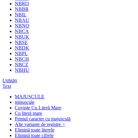
NBRO
NBBR
NBIL
NBAU
NBNO
NBCA
NBUK
NBSE
NBDK
NBPL
NBCH
NBCZ
NBHU
Utilități
Text
MAJUSCULE
minuscule
Cuvinte Cu Literă Mare
Cu literă mare
Primul caracter cu majusculă
Alte variante de registre >
Elimină toate literele
Elimină toate cifrele