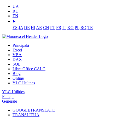
UA
RU
EN
⯈
ES
JA
DE
HI
AR
CN
PT
FR
IT
KO
PL
RO
TR
Principală
Excel
VBA
DAX
SQL
Libre Office CALC
Blog
Online
YLC Utilities
YLC Utilities
Funcții
Generale
GOOGLETRANSLATE
TRANSLITUA