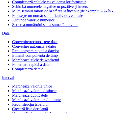
Completează celulele cu valoarea lor formatată
Schimbă numerele negative în pozitive și invers
Mută semnul minus de la sfârșit la început (de exemplu, 47- în 
Folosește un număr semnificativ de zecimale
Ascunde valorile numerice
Scrierea numărului sau a sumei în cuvinte
Data
Convertire/recunoaștere date
Convertire automată a datei
Recunoaștere rapidă a datelor
Elimină componenta de timp
Marchează zilele de weekend
Formatare rapidă a datelor
Completează datele
Interval
Marchează valorile unice
Marchează valorile distincte
Marchează duplicatele
Marchează valorile redundante
Reconstrucția tabelului
Creează listă derulantă