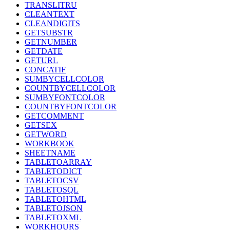
TRANSLITRU
CLEANTEXT
CLEANDIGITS
GETSUBSTR
GETNUMBER
GETDATE
GETURL
CONCATIF
SUMBYCELLCOLOR
COUNTBYCELLCOLOR
SUMBYFONTCOLOR
COUNTBYFONTCOLOR
GETCOMMENT
GETSEX
GETWORD
WORKBOOK
SHEETNAME
TABLETOARRAY
TABLETODICT
TABLETOCSV
TABLETOSQL
TABLETOHTML
TABLETOJSON
TABLETOXML
WORKHOURS