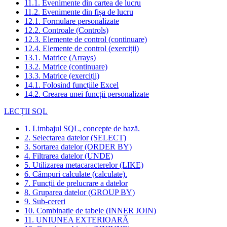
11.1. Evenimente din cartea de lucru
11.2. Evenimente din fișa de lucru
12.1. Formulare personalizate
12.2. Controale (Controls)
12.3. Elemente de control (continuare)
12.4. Elemente de control (exerciții)
13.1. Matrice (Arrays)
13.2. Matrice (continuare)
13.3. Matrice (exerciții)
14.1. Folosind funcțiile Excel
14.2. Crearea unei funcții personalizate
LECȚII SQL
1. Limbajul SQL, concepte de bază.
2. Selectarea datelor (SELECT)
3. Sortarea datelor (ORDER BY)
4. Filtrarea datelor (UNDE)
5. Utilizarea metacaracterelor (LIKE)
6. Câmpuri calculate (calculate).
7. Funcții de prelucrare a datelor
8. Gruparea datelor (GROUP BY)
9. Sub-cereri
10. Combinație de tabele (INNER JOIN)
11. UNIUNEA EXTERIOARĂ