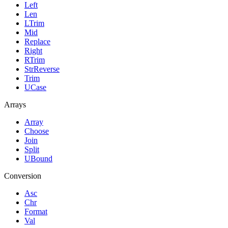
Left
Len
LTrim
Mid
Replace
Right
RTrim
StrReverse
Trim
UCase
Arrays
Array
Choose
Join
Split
UBound
Conversion
Asc
Chr
Format
Val