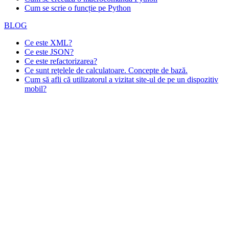
Cum se scrie o funcție pe Python
BLOG
Ce este XML?
Ce este JSON?
Ce este refactorizarea?
Ce sunt rețelele de calculatoare. Concepte de bază.
Cum să afli că utilizatorul a vizitat site-ul de pe un dispozitiv
mobil?