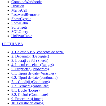
CombineWorkbooks
Division
MergeCell
PasswordRemover
ShowCyrylic
ShowLatin
SortSheets
SQLQuery
UnPivotTable
LECȚII VBA
1. Ce este VBA, concepte de bază.
2. Depanator (Debugger)
3. Lucrați cu foi (Sheets)
4. Lucrul cu celule (Ranges)
5. Proprietăți (Properties)
6.1. Tipuri de date (Variables)
6.2. Tipuri de date (continuare)
7.1. Condiții (Conditions)
7.2. Termeni (continuare)
8.1. Bucle (Loops)
8.2. Cicluri (Continuare)
9. Proceduri și funcții
10. Ferestre de dialog