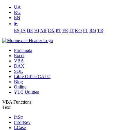
UA
RU
EN
⯈
ES
JA
DE
HI
AR
CN
PT
FR
IT
KO
PL
RO
TR
Principală
Excel
VBA
DAX
SQL
Libre Office CALC
Blog
Online
YLC Utilities
VBA Functions
Text
InStr
InStrRev
LCase