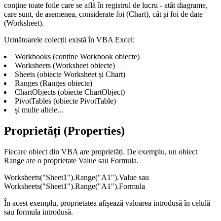
conține toate foile care se află în registrul de lucru - atât diagrame,
care sunt, de asemenea, considerate foi (Chart), cât și foi de date
(Worksheet).
Următoarele colecții există în VBA Excel:
Workbooks (conține Workbook obiecte)
Worksheets (Worksheet obiecte)
Sheets (obiecte Worksheet și Chart)
Ranges (Ranges obiecte)
ChartObjects (obiecte ChartObject)
PivotTables (obiecte PivotTable)
și multe altele...
Proprietăți (Properties)
Fiecare obiect din VBA are proprietăți. De exemplu, un obiect
Range are o proprietate Value sau Formula.
Worksheets("Sheet1").Range("A1").Value sau
Worksheets("Sheet1").Range("A1").Formula
În acest exemplu, proprietatea afișează valoarea introdusă în celulă
sau formula introdusă.