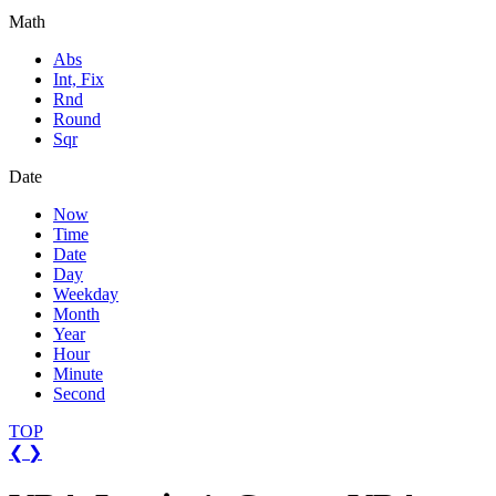
Math
Abs
Int, Fix
Rnd
Round
Sqr
Date
Now
Time
Date
Day
Weekday
Month
Year
Hour
Minute
Second
TOP
❮
❯