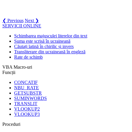
❮ Previous
Next ❯
SERVICII ONLINE
Schimbarea majusculei literelor din text
Suma este scrisă în ucraineană
Căutați latină în chirilic și invers
Transliterare din ucraineană în engleză
Rate de schimb
VBA Macro-uri
Funcții
CONCATIF
NBU_RATE
GETSUBSTR
SUMINWORDS
TRANSLIT
VLOOKUP2
VLOOKUP3
Proceduri