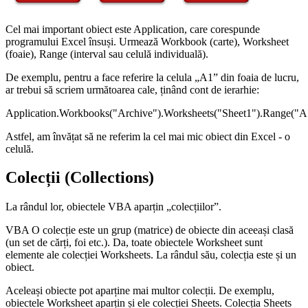
Cel mai important obiect este Application, care corespunde
programului Excel însuși. Urmează Workbook (carte), Worksheet
(foaie), Range (interval sau celulă individuală).
De exemplu, pentru a face referire la celula „A1” din foaia de lucru,
ar trebui să scriem următoarea cale, ținând cont de ierarhie:
Application.Workbooks("Archive").Worksheets("Sheet1").Range("A
Astfel, am învățat să ne referim la cel mai mic obiect din Excel - o
celulă.
Colecții (Collections)
La rândul lor, obiectele VBA aparțin „colecțiilor”.
VBA O colecție este un grup (matrice) de obiecte din aceeași clasă
(un set de cărți, foi etc.). Da, toate obiectele Worksheet sunt
elemente ale colecției Worksheets. La rândul său, colecția este și un
obiect.
Aceleași obiecte pot aparține mai multor colecții. De exemplu,
obiectele Worksheet aparțin și ele colecției Sheets. Colecția Sheets