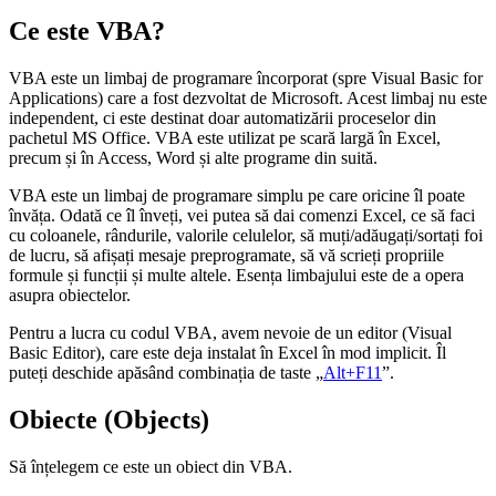
Ce este VBA?
VBA este un limbaj de programare încorporat (spre Visual Basic for
Applications) care a fost dezvoltat de Microsoft. Acest limbaj nu este
independent, ci este destinat doar automatizării proceselor din
pachetul MS Office. VBA este utilizat pe scară largă în Excel,
precum și în Access, Word și alte programe din suită.
VBA este un limbaj de programare simplu pe care oricine îl poate
învăța. Odată ce îl înveți, vei putea să dai comenzi Excel, ce să faci
cu coloanele, rândurile, valorile celulelor, să muți/adăugați/sortați foi
de lucru, să afișați mesaje preprogramate, să vă scrieți propriile
formule și funcții și multe altele. Esența limbajului este de a opera
asupra obiectelor.
Pentru a lucra cu codul VBA, avem nevoie de un editor (Visual
Basic Editor), care este deja instalat în Excel în mod implicit. Îl
puteți deschide apăsând combinația de taste „
Alt+F11
”.
Obiecte (Objects)
Să înțelegem ce este un obiect din VBA.