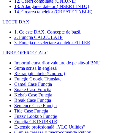
12. Cereri combinate (UNIUNE)
13. Adăugarea datelor (INSERT INTO)
14. Crearea tabelelor (CREATE TABLE)
LECȚII DAX
1. Ce este DAX. Concepte de bază.
2. Funcția CALCULATE
3. Funcția de selectare a datelor FILTER
LIBRE OFFICE CALC
Importul cursurilor valutare de pe site-ul BNU
Suma scrisă în engleză
Rearanjați tabele (Unpivot)
Funcţie
Google Translate
Camel Case Funcția
Snake Case Funcția
Kebab Case Funcția
Break Case Funcția
Sentence Case Funcția
Title Case Funcția
Fuzzy Lookup
Funcţie
Funcția GETSUBSTR
Extensie profesională „YLC Utilities”
Cum se creează o macrocomandă Python