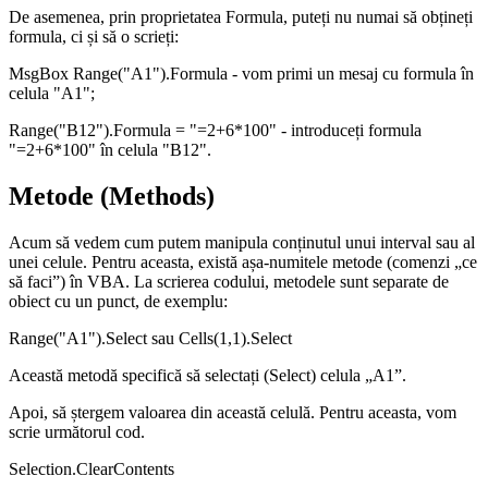
De asemenea, prin proprietatea Formula, puteți nu numai să obțineți
formula, ci și să o scrieți:
MsgBox Range("A1").Formula - vom primi un mesaj cu formula în
celula "A1";
Range("B12").Formula = "=2+6*100" - introduceți formula
"=2+6*100" în celula "B12".
Metode (Methods)
Acum să vedem cum putem manipula conținutul unui interval sau al
unei celule. Pentru aceasta, există așa-numitele metode (comenzi „ce
să faci”) în VBA. La scrierea codului, metodele sunt separate de
obiect cu un punct, de exemplu:
Range("A1").Select sau Cells(1,1).Select
Această metodă specifică să selectați (Select) celula „A1”.
Apoi, să ștergem valoarea din această celulă. Pentru aceasta, vom
scrie următorul cod.
Selection.ClearContents