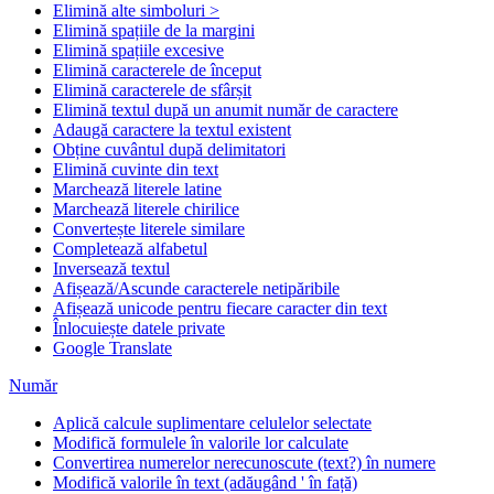
Elimină alte simboluri >
Elimină spațiile de la margini
Elimină spațiile excesive
Elimină caracterele de început
Elimină caracterele de sfârșit
Elimină textul după un anumit număr de caractere
Adaugă caractere la textul existent
Obține cuvântul după delimitatori
Elimină cuvinte din text
Marchează literele latine
Marchează literele chirilice
Convertește literele similare
Completează alfabetul
Inversează textul
Afișează/Ascunde caracterele netipăribile
Afișează unicode pentru fiecare caracter din text
Înlocuiește datele private
Google Translate
Număr
Aplică calcule suplimentare celulelor selectate
Modifică formulele în valorile lor calculate
Convertirea numerelor nerecunoscute (text?) în numere
Modifică valorile în text (adăugând ' în față)