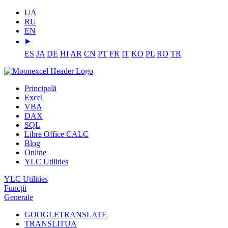
UA
RU
EN
⯈
ES
JA
DE
HI
AR
CN
PT
FR
IT
KO
PL
RO
TR
Principală
Excel
VBA
DAX
SQL
Libre Office CALC
Blog
Online
YLC Utilities
YLC Utilities
Funcții
Generale
GOOGLETRANSLATE
TRANSLITUA