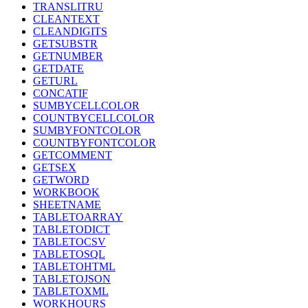
TRANSLITRU
CLEANTEXT
CLEANDIGITS
GETSUBSTR
GETNUMBER
GETDATE
GETURL
CONCATIF
SUMBYCELLCOLOR
COUNTBYCELLCOLOR
SUMBYFONTCOLOR
COUNTBYFONTCOLOR
GETCOMMENT
GETSEX
GETWORD
WORKBOOK
SHEETNAME
TABLETOARRAY
TABLETODICT
TABLETOCSV
TABLETOSQL
TABLETOHTML
TABLETOJSON
TABLETOXML
WORKHOURS