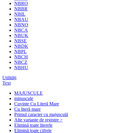
NBRO
NBBR
NBIL
NBAU
NBNO
NBCA
NBUK
NBSE
NBDK
NBPL
NBCH
NBCZ
NBHU
Utilități
Text
MAJUSCULE
minuscule
Cuvinte Cu Literă Mare
Cu literă mare
Primul caracter cu majusculă
Alte variante de registre >
Elimină toate literele
Elimină toate cifrele