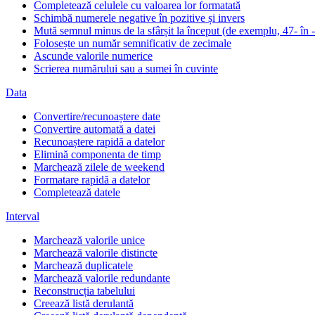
Completează celulele cu valoarea lor formatată
Schimbă numerele negative în pozitive și invers
Mută semnul minus de la sfârșit la început (de exemplu, 47- în 
Folosește un număr semnificativ de zecimale
Ascunde valorile numerice
Scrierea numărului sau a sumei în cuvinte
Data
Convertire/recunoaștere date
Convertire automată a datei
Recunoaștere rapidă a datelor
Elimină componenta de timp
Marchează zilele de weekend
Formatare rapidă a datelor
Completează datele
Interval
Marchează valorile unice
Marchează valorile distincte
Marchează duplicatele
Marchează valorile redundante
Reconstrucția tabelului
Creează listă derulantă