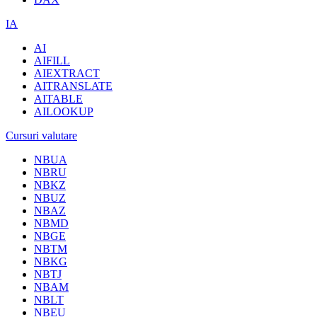
IA
AI
AIFILL
AIEXTRACT
AITRANSLATE
AITABLE
AILOOKUP
Cursuri valutare
NBUA
NBRU
NBKZ
NBUZ
NBAZ
NBMD
NBGE
NBTM
NBKG
NBTJ
NBAM
NBLT
NBEU