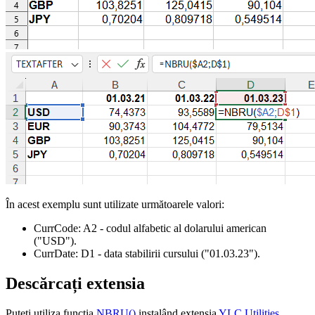
În acest exemplu sunt utilizate următoarele valori:
CurrCode:
A2
- codul alfabetic al dolarului american
("USD")
.
CurrDate:
D1
- data stabilirii cursului
("01.03.23")
.
Descărcați extensia
Puteți utiliza funcția
NBRU()
instalând extensia
YLC Utilities
.