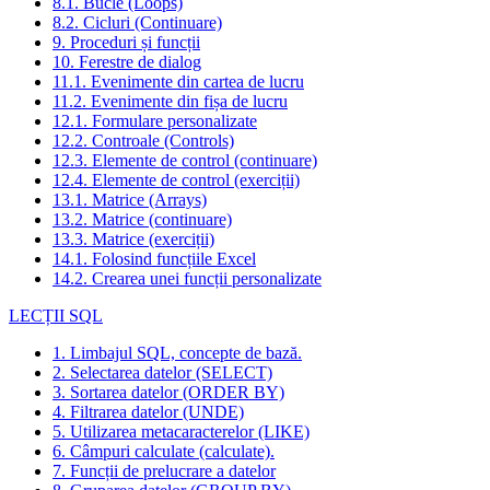
8.1. Bucle (Loops)
8.2. Cicluri (Continuare)
9. Proceduri și funcții
10. Ferestre de dialog
11.1. Evenimente din cartea de lucru
11.2. Evenimente din fișa de lucru
12.1. Formulare personalizate
12.2. Controale (Controls)
12.3. Elemente de control (continuare)
12.4. Elemente de control (exerciții)
13.1. Matrice (Arrays)
13.2. Matrice (continuare)
13.3. Matrice (exerciții)
14.1. Folosind funcțiile Excel
14.2. Crearea unei funcții personalizate
LECȚII SQL
1. Limbajul SQL, concepte de bază.
2. Selectarea datelor (SELECT)
3. Sortarea datelor (ORDER BY)
4. Filtrarea datelor (UNDE)
5. Utilizarea metacaracterelor (LIKE)
6. Câmpuri calculate (calculate).
7. Funcții de prelucrare a datelor