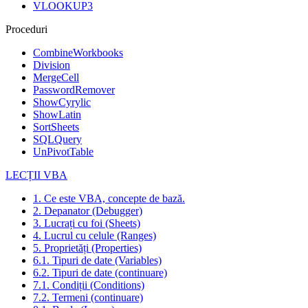
VLOOKUP3
Proceduri
CombineWorkbooks
Division
MergeCell
PasswordRemover
ShowCyrylic
ShowLatin
SortSheets
SQLQuery
UnPivotTable
LECȚII VBA
1. Ce este VBA, concepte de bază.
2. Depanator (Debugger)
3. Lucrați cu foi (Sheets)
4. Lucrul cu celule (Ranges)
5. Proprietăți (Properties)
6.1. Tipuri de date (Variables)
6.2. Tipuri de date (continuare)
7.1. Condiții (Conditions)
7.2. Termeni (continuare)