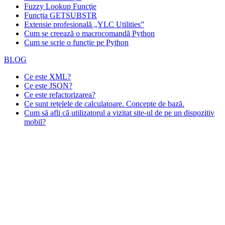
Fuzzy Lookup
Funcţie
Funcția GETSUBSTR
Extensie profesională „YLC Utilities”
Cum se creează o macrocomandă Python
Cum se scrie o funcție pe Python
BLOG
Ce este XML?
Ce este JSON?
Ce este refactorizarea?
Ce sunt rețelele de calculatoare. Concepte de bază.
Cum să afli că utilizatorul a vizitat site-ul de pe un dispozitiv
mobil?