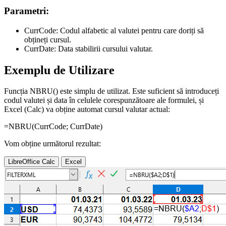
Parametri:
CurrCode:
Codul alfabetic al valutei pentru care doriți să
obțineți cursul.
CurrDate:
Data stabilirii cursului valutar.
Exemplu de Utilizare
Funcția NBRU() este simplu de utilizat. Este suficient să introduceți
codul valutei și data în celulele corespunzătoare ale formulei, și
Excel (Calc) va obține automat cursul valutar actual:
=NBRU(
CurrCode
;
CurrDate
)
Vom obține următorul rezultat:
LibreOffice Calc
Excel