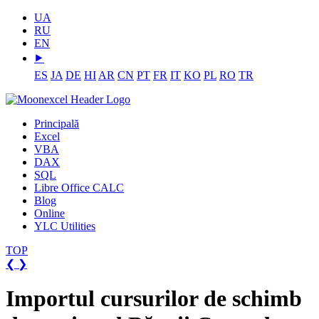
UA
RU
EN
⯈
ES
JA
DE
HI
AR
CN
PT
FR
IT
KO
PL
RO
TR
Principală
Excel
VBA
DAX
SQL
Libre Office CALC
Blog
Online
YLC Utilities
TOP
❮
❯
Importul cursurilor de schimb