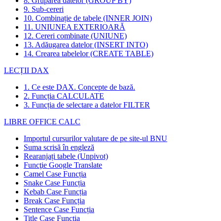
8. Gruparea datelor (GROUP BY)
9. Sub-cereri
10. Combinație de tabele (INNER JOIN)
11. UNIUNEA EXTERIOARĂ
12. Cereri combinate (UNIUNE)
13. Adăugarea datelor (INSERT INTO)
14. Crearea tabelelor (CREATE TABLE)
LECȚII DAX
1. Ce este DAX. Concepte de bază.
2. Funcția CALCULATE
3. Funcția de selectare a datelor FILTER
LIBRE OFFICE CALC
Importul cursurilor valutare de pe site-ul BNU
Suma scrisă în engleză
Rearanjați tabele (Unpivot)
Funcţie
Google Translate
Camel Case Funcția
Snake Case Funcția
Kebab Case Funcția
Break Case Funcția
Sentence Case Funcția
Title Case Funcția