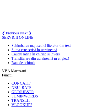
❮ Previous
Next ❯
SERVICII ONLINE
Schimbarea majusculei literelor din text
Suma este scrisă în ucraineană
Căutați latină în chirilic și invers
Transliterare din ucraineană în engleză
Rate de schimb
VBA Macro-uri
Funcții
CONCATIF
NBU_RATE
GETSUBSTR
SUMINWORDS
TRANSLIT
VLOOKUP2