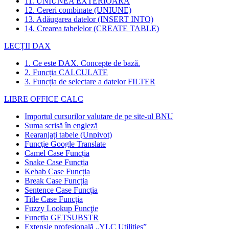
11. UNIUNEA EXTERIOARĂ
12. Cereri combinate (UNIUNE)
13. Adăugarea datelor (INSERT INTO)
14. Crearea tabelelor (CREATE TABLE)
LECȚII DAX
1. Ce este DAX. Concepte de bază.
2. Funcția CALCULATE
3. Funcția de selectare a datelor FILTER
LIBRE OFFICE CALC
Importul cursurilor valutare de pe site-ul BNU
Suma scrisă în engleză
Rearanjați tabele (Unpivot)
Funcţie
Google Translate
Camel Case Funcția
Snake Case Funcția
Kebab Case Funcția
Break Case Funcția
Sentence Case Funcția
Title Case Funcția
Fuzzy Lookup
Funcţie
Funcția GETSUBSTR
Extensie profesională „YLC Utilities”