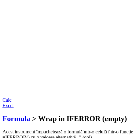
Calc
Excel
Formula
> Wrap in IFERROR (empty)
Acest instrument împachetează o formulă într-o celulă într-o funcție
=IFERROR() cu o valoare alternativă „” (gol).