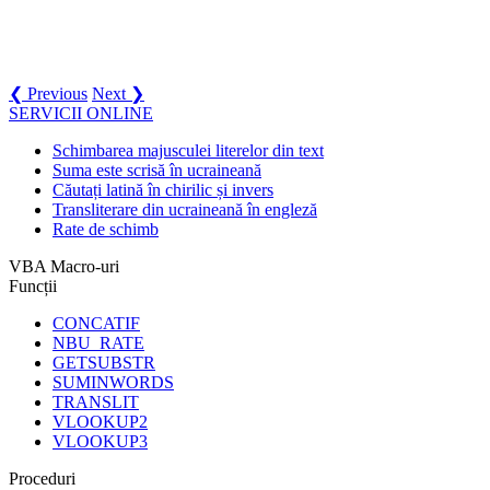
❮ Previous
Next ❯
SERVICII ONLINE
Schimbarea majusculei literelor din text
Suma este scrisă în ucraineană
Căutați latină în chirilic și invers
Transliterare din ucraineană în engleză
Rate de schimb
VBA Macro-uri
Funcții
CONCATIF
NBU_RATE
GETSUBSTR
SUMINWORDS
TRANSLIT
VLOOKUP2
VLOOKUP3
Proceduri