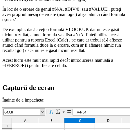
În loc de o eroare de genul #N/A, #DIV/0! sau #VALUE!, puteți
avea propriul mesaj de eroare (mai logic) afișat atunci când formula
eșuează.
De exemplu, dacă aveți o formulă VLOOKUP, dar nu este găsit
niciun rezultat, atunci formula va afișa #N/A. Puteți utiliza acest
utilitar pentru a raporta Excel (Calc) , pe care ar trebui să-l afișeze
atunci când formula duce la o eroare, cum ar fi afișarea nimic (un
rezultat gol) dacă nu este găsit niciun rezultat.
Acest lucru este mult mai rapid decât introducerea manuală a
=IFERROR() pentru fiecare celulă.
Captură de ecran
Înainte de a împacheta: