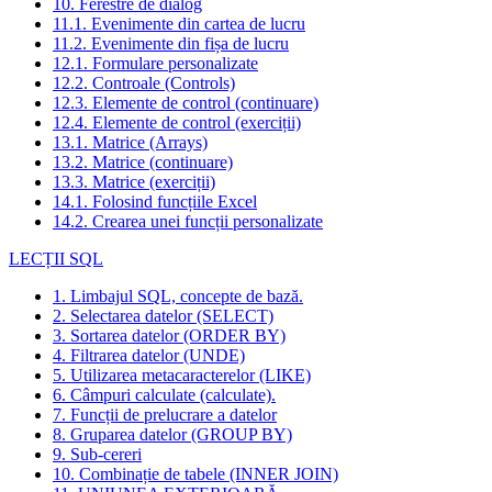
10. Ferestre de dialog
11.1. Evenimente din cartea de lucru
11.2. Evenimente din fișa de lucru
12.1. Formulare personalizate
12.2. Controale (Controls)
12.3. Elemente de control (continuare)
12.4. Elemente de control (exerciții)
13.1. Matrice (Arrays)
13.2. Matrice (continuare)
13.3. Matrice (exerciții)
14.1. Folosind funcțiile Excel
14.2. Crearea unei funcții personalizate
LECȚII SQL
1. Limbajul SQL, concepte de bază.
2. Selectarea datelor (SELECT)
3. Sortarea datelor (ORDER BY)
4. Filtrarea datelor (UNDE)
5. Utilizarea metacaracterelor (LIKE)
6. Câmpuri calculate (calculate).
7. Funcții de prelucrare a datelor
8. Gruparea datelor (GROUP BY)
9. Sub-cereri
10. Combinație de tabele (INNER JOIN)