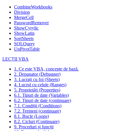
CombineWorkbooks
Division
MergeCell
PasswordRemover
ShowCyrylic
ShowLatin
SortSheets
SQLQuery
UnPivotTable
LECȚII VBA
1. Ce este VBA, concepte de bază.
2. Depanator (Debugger)
3. Lucrați cu foi (Sheets)
4. Lucrul cu celule (Ranges)
5. Proprietăți (Properties)
6.1. Tipuri de date (Variables)
6.2. Tipuri de date (continuare)
7.1. Condiții (Conditions)
7.2. Termeni (continuare)
8.1. Bucle (Loops)
8.2. Cicluri (Continuare)
9. Proceduri și funcții