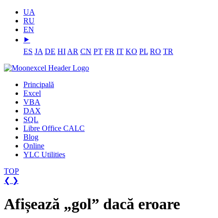
UA
RU
EN
⯈
ES
JA
DE
HI
AR
CN
PT
FR
IT
KO
PL
RO
TR
Principală
Excel
VBA
DAX
SQL
Libre Office CALC
Blog
Online
YLC Utilities
TOP
❮
❯
Afișează „gol” dacă eroare