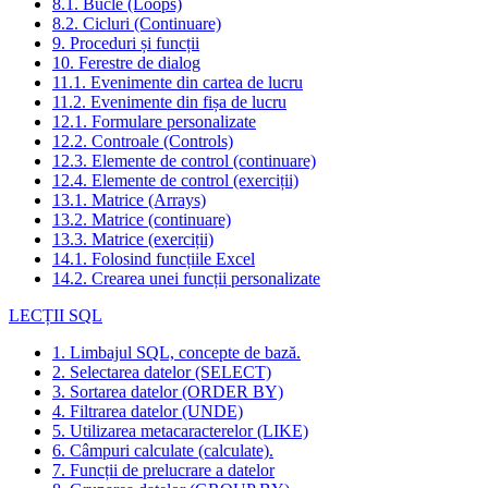
8.1. Bucle (Loops)
8.2. Cicluri (Continuare)
9. Proceduri și funcții
10. Ferestre de dialog
11.1. Evenimente din cartea de lucru
11.2. Evenimente din fișa de lucru
12.1. Formulare personalizate
12.2. Controale (Controls)
12.3. Elemente de control (continuare)
12.4. Elemente de control (exerciții)
13.1. Matrice (Arrays)
13.2. Matrice (continuare)
13.3. Matrice (exerciții)
14.1. Folosind funcțiile Excel
14.2. Crearea unei funcții personalizate
LECȚII SQL
1. Limbajul SQL, concepte de bază.
2. Selectarea datelor (SELECT)
3. Sortarea datelor (ORDER BY)
4. Filtrarea datelor (UNDE)
5. Utilizarea metacaracterelor (LIKE)
6. Câmpuri calculate (calculate).
7. Funcții de prelucrare a datelor