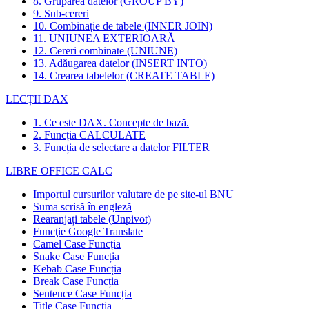
8. Gruparea datelor (GROUP BY)
9. Sub-cereri
10. Combinație de tabele (INNER JOIN)
11. UNIUNEA EXTERIOARĂ
12. Cereri combinate (UNIUNE)
13. Adăugarea datelor (INSERT INTO)
14. Crearea tabelelor (CREATE TABLE)
LECȚII DAX
1. Ce este DAX. Concepte de bază.
2. Funcția CALCULATE
3. Funcția de selectare a datelor FILTER
LIBRE OFFICE CALC
Importul cursurilor valutare de pe site-ul BNU
Suma scrisă în engleză
Rearanjați tabele (Unpivot)
Funcţie
Google Translate
Camel Case Funcția
Snake Case Funcția
Kebab Case Funcția
Break Case Funcția
Sentence Case Funcția
Title Case Funcția