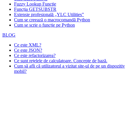
Fuzzy Lookup
Funcţie
Funcția GETSUBSTR
Extensie profesională „YLC Utilities”
Cum se creează o macrocomandă Python
Cum se scrie o funcție pe Python
BLOG
Ce este XML?
Ce este JSON?
Ce este refactorizarea?
Ce sunt rețelele de calculatoare. Concepte de bază.
Cum să afli că utilizatorul a vizitat site-ul de pe un dispozitiv
mobil?