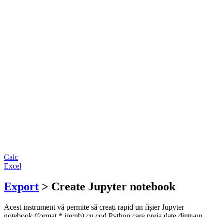
Calc
Excel
Export
> Create Jupyter notebook
Acest instrument vă permite să creați rapid un fișier Jupyter
notebook (format *.ipynb) cu cod Python care preia date dintr-un