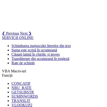
❮ Previous
Next ❯
SERVICII ONLINE
Schimbarea majusculei literelor din text
Suma este scrisă în ucraineană
Căutați latină în chirilic și invers
Transliterare din ucraineană în engleză
Rate de schimb
VBA Macro-uri
Funcții
CONCATIF
NBU_RATE
GETSUBSTR
SUMINWORDS
TRANSLIT
VLOOKUP2