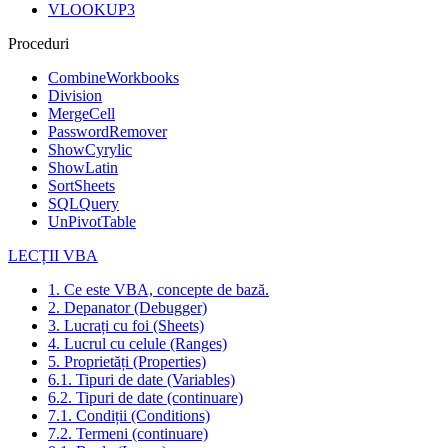
VLOOKUP3
Proceduri
CombineWorkbooks
Division
MergeCell
PasswordRemover
ShowCyrylic
ShowLatin
SortSheets
SQLQuery
UnPivotTable
LECȚII VBA
1. Ce este VBA, concepte de bază.
2. Depanator (Debugger)
3. Lucrați cu foi (Sheets)
4. Lucrul cu celule (Ranges)
5. Proprietăți (Properties)
6.1. Tipuri de date (Variables)
6.2. Tipuri de date (continuare)
7.1. Condiții (Conditions)
7.2. Termeni (continuare)