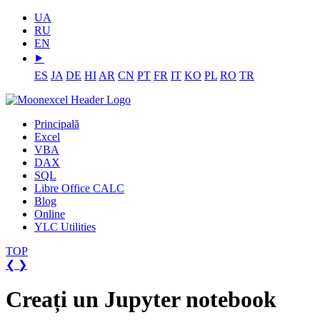
UA
RU
EN
⯈
ES
JA
DE
HI
AR
CN
PT
FR
IT
KO
PL
RO
TR
Principală
Excel
VBA
DAX
SQL
Libre Office CALC
Blog
Online
YLC Utilities
TOP
❮
❯
Creați un Jupyter notebook