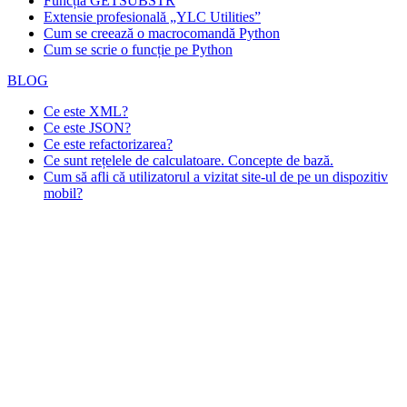
Funcția GETSUBSTR
Extensie profesională „YLC Utilities”
Cum se creează o macrocomandă Python
Cum se scrie o funcție pe Python
BLOG
Ce este XML?
Ce este JSON?
Ce este refactorizarea?
Ce sunt rețelele de calculatoare. Concepte de bază.
Cum să afli că utilizatorul a vizitat site-ul de pe un dispozitiv
mobil?