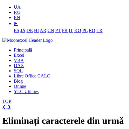
UA
RU
EN
⯈
ES
JA
DE
HI
AR
CN
PT
FR
IT
KO
PL
RO
TR
Principală
Excel
VBA
DAX
SQL
Libre Office CALC
Blog
Online
YLC Utilities
TOP
❮
❯
Eliminați caracterele din urmă