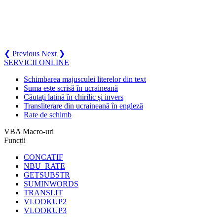
❮ Previous
Next ❯
SERVICII ONLINE
Schimbarea majusculei literelor din text
Suma este scrisă în ucraineană
Căutați latină în chirilic și invers
Transliterare din ucraineană în engleză
Rate de schimb
VBA Macro-uri
Funcții
CONCATIF
NBU_RATE
GETSUBSTR
SUMINWORDS
TRANSLIT
VLOOKUP2
VLOOKUP3