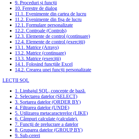
9. Proceduri și funcții
10. Ferestre de dialog
11.1. Evenimente din cartea de lucru
11.2. Evenimente din fișa de lucru
12.1. Formulare personalizate
12.2. Controale (Controls)
12.3. Elemente de control (continuare)
12.4. Elemente de control (exerciții)
13.1. Matrice (Arrays)
13.2. Matrice (continuare)
13.3. Matrice (exerciții)
14.1. Folosind funcțiile Excel
14.2. Crearea unei funcții personalizate
LECȚII SQL
1. Limbajul SQL, concepte de bază.
2. Selectarea datelor (SELECT)
3. Sortarea datelor (ORDER BY)
4. Filtrarea datelor (UNDE)
5. Utilizarea metacaracterelor (LIKE)
6. Câmpuri calculate (calculate).
7. Funcții de prelucrare a datelor
8. Gruparea datelor (GROUP BY)
9. Sub-cereri