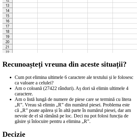
Recunoașteți vreuna din aceste situații?
Cum pot elimina ultimele 6 caractere ale textului și le folosesc
ca valoare a celulei?
Am o coloană (27422 rânduri). Aș dori să elimin ultimele 4
caractere.
Am o listă lungă de numere de piese care se termină cu litera
„R”. Vreau să elimin „R” din numărul piesei. Problema este
că „R” poate apărea și în altă parte în numărul piesei, dar am
nevoie de el să rămână pe loc. Deci nu pot folosi funcția de
găsire și înlocuire pentru a elimina „R”.
Decizie