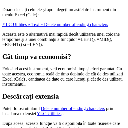
Doar selectați celulele și apoi alegeți un astfel de instrument din
meniu Excel (Calc) :
YLC Utilities » Text » Delete number of ending characters
Aceasta este o alternativă mai rapidă decât utilizarea unei coloane
temporare și a unei combinații a funcțiilor =LEFT(), =MID(),
=RIGHT() și =LEN().
Cât timp va economisi?
Folosind acest instrument, veți economisi timp și efort garantat. Cu
toate acestea, economia reală de timp depinde de cât de des utilizați
Excel (Calc) , cantitatea de date cu care lucrați și cât de des utilizați
instrumentul.
Descărcați extensia
Puteți folosi utilitarul
Delete number of ending characters
prin
instalarea extensiei
YLC Utilities
.
După aceea, această funcție va fi disponibilă în toate fișierele care