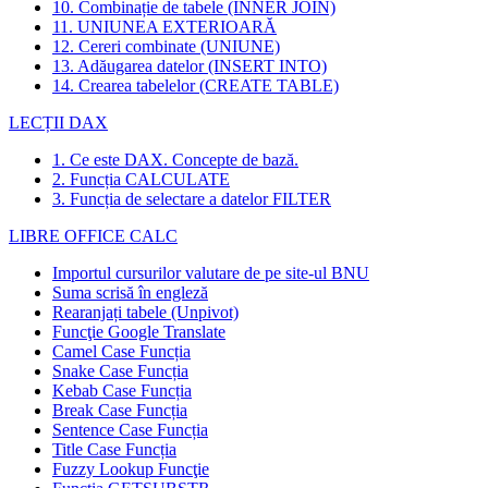
10. Combinație de tabele (INNER JOIN)
11. UNIUNEA EXTERIOARĂ
12. Cereri combinate (UNIUNE)
13. Adăugarea datelor (INSERT INTO)
14. Crearea tabelelor (CREATE TABLE)
LECȚII DAX
1. Ce este DAX. Concepte de bază.
2. Funcția CALCULATE
3. Funcția de selectare a datelor FILTER
LIBRE OFFICE CALC
Importul cursurilor valutare de pe site-ul BNU
Suma scrisă în engleză
Rearanjați tabele (Unpivot)
Funcţie
Google Translate
Camel Case Funcția
Snake Case Funcția
Kebab Case Funcția
Break Case Funcția
Sentence Case Funcția
Title Case Funcția
Fuzzy Lookup
Funcţie