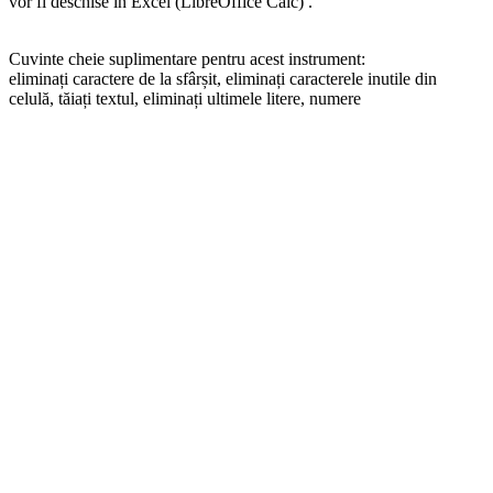
vor fi deschise în Excel (LibreOffice Calc) .
Cuvinte cheie suplimentare pentru acest instrument:
eliminați caractere de la sfârșit, eliminați caracterele inutile din
celulă, tăiați textul, eliminați ultimele litere, numere