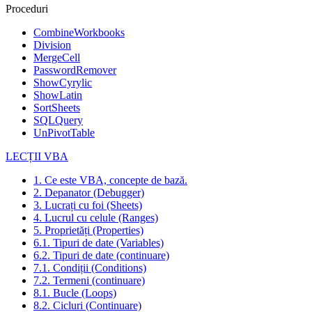
Proceduri
CombineWorkbooks
Division
MergeCell
PasswordRemover
ShowCyrylic
ShowLatin
SortSheets
SQLQuery
UnPivotTable
LECȚII VBA
1. Ce este VBA, concepte de bază.
2. Depanator (Debugger)
3. Lucrați cu foi (Sheets)
4. Lucrul cu celule (Ranges)
5. Proprietăți (Properties)
6.1. Tipuri de date (Variables)
6.2. Tipuri de date (continuare)
7.1. Condiții (Conditions)
7.2. Termeni (continuare)
8.1. Bucle (Loops)
8.2. Cicluri (Continuare)