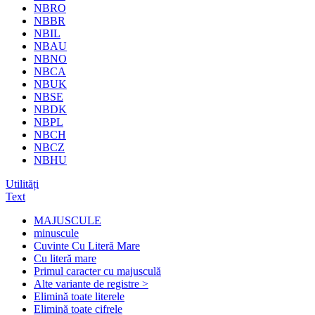
NBRO
NBBR
NBIL
NBAU
NBNO
NBCA
NBUK
NBSE
NBDK
NBPL
NBCH
NBCZ
NBHU
Utilități
Text
MAJUSCULE
minuscule
Cuvinte Cu Literă Mare
Cu literă mare
Primul caracter cu majusculă
Alte variante de registre >
Elimină toate literele
Elimină toate cifrele