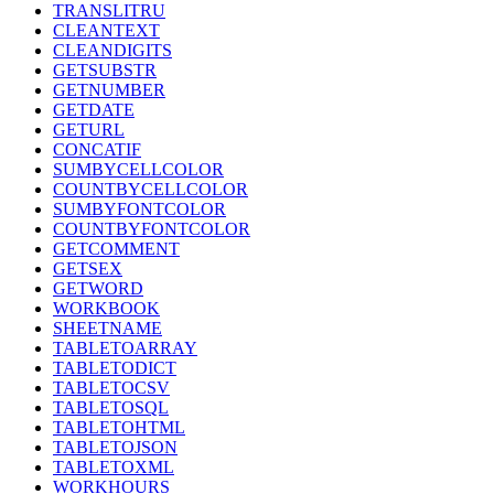
TRANSLITRU
CLEANTEXT
CLEANDIGITS
GETSUBSTR
GETNUMBER
GETDATE
GETURL
CONCATIF
SUMBYCELLCOLOR
COUNTBYCELLCOLOR
SUMBYFONTCOLOR
COUNTBYFONTCOLOR
GETCOMMENT
GETSEX
GETWORD
WORKBOOK
SHEETNAME
TABLETOARRAY
TABLETODICT
TABLETOCSV
TABLETOSQL
TABLETOHTML
TABLETOJSON
TABLETOXML
WORKHOURS