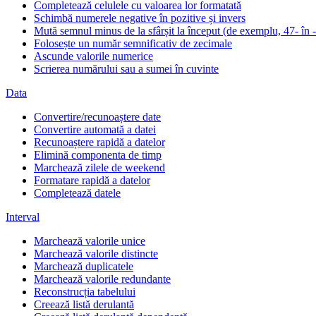
Completează celulele cu valoarea lor formatată
Schimbă numerele negative în pozitive și invers
Mută semnul minus de la sfârșit la început (de exemplu, 47- în 
Folosește un număr semnificativ de zecimale
Ascunde valorile numerice
Scrierea numărului sau a sumei în cuvinte
Data
Convertire/recunoaștere date
Convertire automată a datei
Recunoaștere rapidă a datelor
Elimină componenta de timp
Marchează zilele de weekend
Formatare rapidă a datelor
Completează datele
Interval
Marchează valorile unice
Marchează valorile distincte
Marchează duplicatele
Marchează valorile redundante
Reconstrucția tabelului
Creează listă derulantă