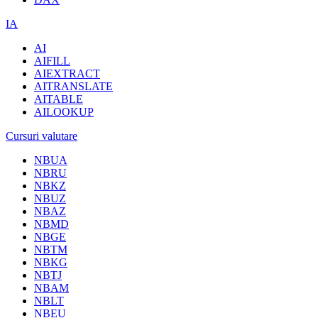
IA
AI
AIFILL
AIEXTRACT
AITRANSLATE
AITABLE
AILOOKUP
Cursuri valutare
NBUA
NBRU
NBKZ
NBUZ
NBAZ
NBMD
NBGE
NBTM
NBKG
NBTJ
NBAM
NBLT
NBEU