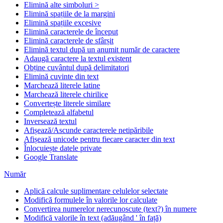
Elimină alte simboluri >
Elimină spațiile de la margini
Elimină spațiile excesive
Elimină caracterele de început
Elimină caracterele de sfârșit
Elimină textul după un anumit număr de caractere
Adaugă caractere la textul existent
Obține cuvântul după delimitatori
Elimină cuvinte din text
Marchează literele latine
Marchează literele chirilice
Convertește literele similare
Completează alfabetul
Inversează textul
Afișează/Ascunde caracterele netipăribile
Afișează unicode pentru fiecare caracter din text
Înlocuiește datele private
Google Translate
Număr
Aplică calcule suplimentare celulelor selectate
Modifică formulele în valorile lor calculate
Convertirea numerelor nerecunoscute (text?) în numere
Modifică valorile în text (adăugând ' în față)