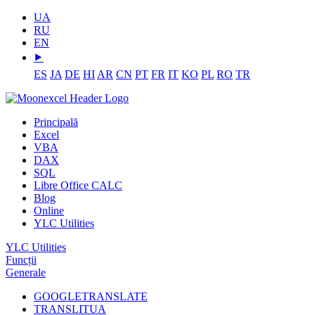
UA
RU
EN
⯈
ES
JA
DE
HI
AR
CN
PT
FR
IT
KO
PL
RO
TR
Principală
Excel
VBA
DAX
SQL
Libre Office CALC
Blog
Online
YLC Utilities
YLC Utilities
Funcții
Generale
GOOGLETRANSLATE
TRANSLITUA