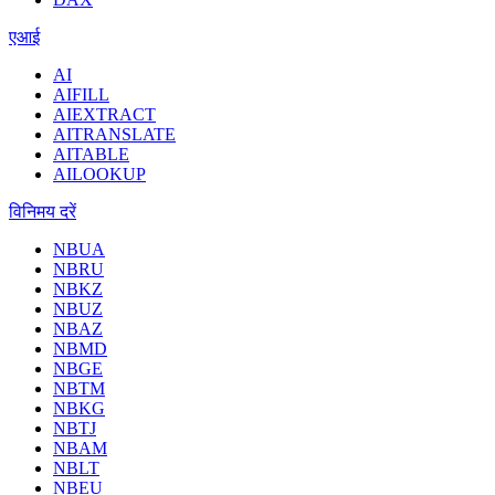
एआई
AI
AIFILL
AIEXTRACT
AITRANSLATE
AITABLE
AILOOKUP
विनिमय दरें
NBUA
NBRU
NBKZ
NBUZ
NBAZ
NBMD
NBGE
NBTM
NBKG
NBTJ
NBAM
NBLT
NBEU