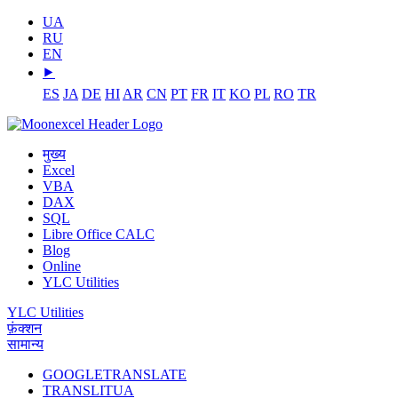
UA
RU
EN
⯈
ES
JA
DE
HI
AR
CN
PT
FR
IT
KO
PL
RO
TR
मुख्य
Excel
VBA
DAX
SQL
Libre Office CALC
Blog
Online
YLC Utilities
YLC Utilities
फ़ंक्शन
सामान्य
GOOGLETRANSLATE
TRANSLITUA