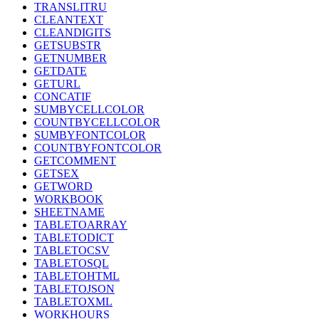
TRANSLITRU
CLEANTEXT
CLEANDIGITS
GETSUBSTR
GETNUMBER
GETDATE
GETURL
CONCATIF
SUMBYCELLCOLOR
COUNTBYCELLCOLOR
SUMBYFONTCOLOR
COUNTBYFONTCOLOR
GETCOMMENT
GETSEX
GETWORD
WORKBOOK
SHEETNAME
TABLETOARRAY
TABLETODICT
TABLETOCSV
TABLETOSQL
TABLETOHTML
TABLETOJSON
TABLETOXML
WORKHOURS