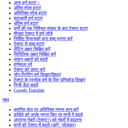
अन्य वर्ण हटाएं >
अंतिम स्पेस हटाएं
अतिरिक्त स्पेस हटाएं
शुरुआती वर्ण हटाएं
अंतिम वर्ण हटाएं
वर्णों की एक निश्चित संख्या के बाद टेक्स्ट हटाएं
मौजूदा टेक्स्ट में वर्ण जोड़ें
निर्दिष्ट विभाजकों द्वारा शब्द प्राप्त करें
टेक्स्ट से शब्द हटाएं
लैटिन अक्षर चिह्नित करें
सिरिलिक अक्षर चिह्नित करें
समान अक्षरों को बदलें
वर्णमाला भरें
टेक्स्ट को उल्टा करें
नॉन-प्रिंटिंग वर्ण दिखाएं/छिपाएं
टेक्स्ट के प्रत्येक वर्ण के लिए यूनिकोड दिखाएं
निजी डेटा बदलें
Google Translate
नंबर
चयनित सेल पर अतिरिक्त गणना लागू करें
फ़ॉर्मूले को उनके गणना किए गए मानों में बदलें
अप्राप्य नंबरों (टेक्स्ट?) को नंबरों में बदलना
मानों को टेक्स्ट में बदलें (आगे ' जोड़कर)