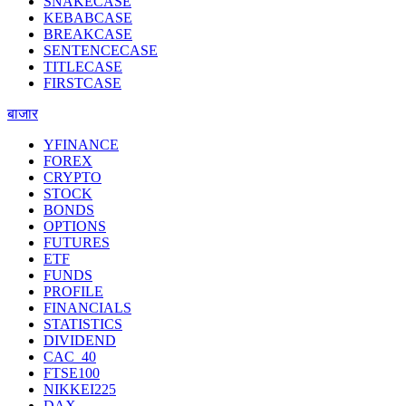
SNAKECASE
KEBABCASE
BREAKCASE
SENTENCECASE
TITLECASE
FIRSTCASE
बाजार
YFINANCE
FOREX
CRYPTO
STOCK
BONDS
OPTIONS
FUTURES
ETF
FUNDS
PROFILE
FINANCIALS
STATISTICS
DIVIDEND
CAC_40
FTSE100
NIKKEI225
DAX