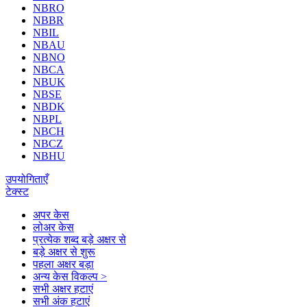
NBRO
NBBR
NBIL
NBAU
NBNO
NBCA
NBUK
NBSE
NBDK
NBPL
NBCH
NBCZ
NBHU
उपयोगिताएँ
टेक्स्ट
अपर केस
लोअर केस
प्रत्येक शब्द बड़े अक्षर से
बड़े अक्षर से शुरू
पहला अक्षर बड़ा
अन्य केस विकल्प >
सभी अक्षर हटाएं
सभी अंक हटाएं