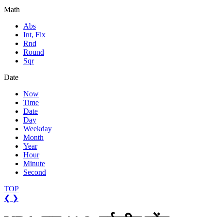
Math
Abs
Int, Fix
Rnd
Round
Sqr
Date
Now
Time
Date
Day
Weekday
Month
Year
Hour
Minute
Second
TOP
❮
❯