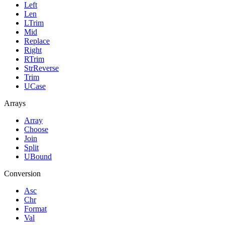
Left
Len
LTrim
Mid
Replace
Right
RTrim
StrReverse
Trim
UCase
Arrays
Array
Choose
Join
Split
UBound
Conversion
Asc
Chr
Format
Val