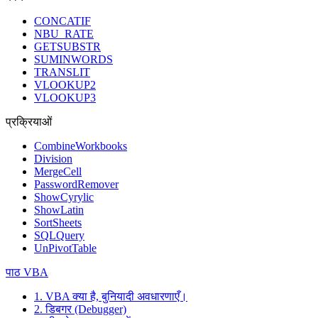
CONCATIF
NBU_RATE
GETSUBSTR
SUMINWORDS
TRANSLIT
VLOOKUP2
VLOOKUP3
प्रक्रियाओं
CombineWorkbooks
Division
MergeCell
PasswordRemover
ShowCyrylic
ShowLatin
SortSheets
SQLQuery
UnPivotTable
पाठ VBA
1. VBA क्या है, बुनियादी अवधारणाएँ।
2. डिबगर (Debugger)