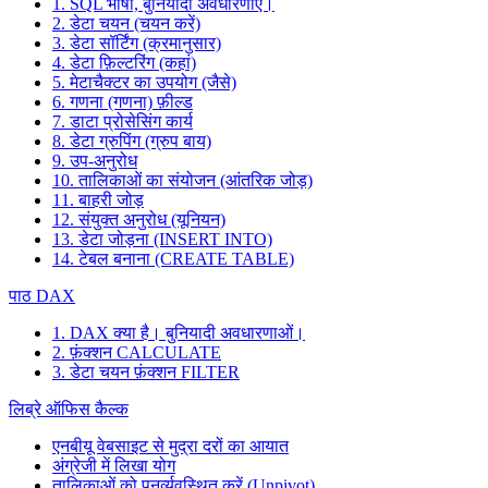
1. SQL भाषा, बुनियादी अवधारणाएँ।
2. डेटा चयन (चयन करें)
3. डेटा सॉर्टिंग (क्रमानुसार)
4. डेटा फ़िल्टरिंग (कहां)
5. मेटाचैक्टर का उपयोग (जैसे)
6. गणना (गणना) फ़ील्ड
7. डाटा प्रोसेसिंग कार्य
8. डेटा ग्रुपिंग (ग्रुप बाय)
9. उप-अनुरोध
10. तालिकाओं का संयोजन (आंतरिक जोड़)
11. बाहरी जोड़
12. संयुक्त अनुरोध (यूनियन)
13. डेटा जोड़ना (INSERT INTO)
14. टेबल बनाना (CREATE TABLE)
पाठ DAX
1. DAX क्या है। बुनियादी अवधारणाओं।
2. फ़ंक्शन CALCULATE
3. डेटा चयन फ़ंक्शन FILTER
लिब्रे ऑफिस कैल्क
एनबीयू वेबसाइट से मुद्रा दरों का आयात
अंग्रेजी में लिखा योग
तालिकाओं को पुनर्व्यवस्थित करें (Unpivot)