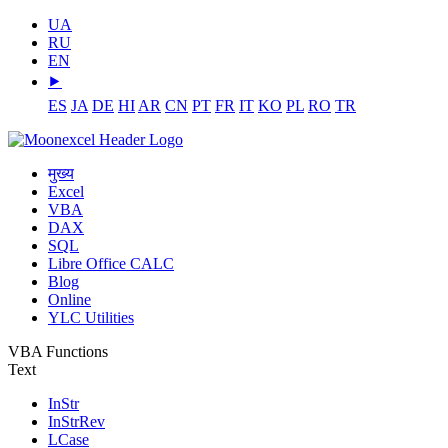
UA
RU
EN
⯈
ES
JA
DE
HI
AR
CN
PT
FR
IT
KO
PL
RO
TR
मुख्य
Excel
VBA
DAX
SQL
Libre Office CALC
Blog
Online
YLC Utilities
VBA Functions
Text
InStr
InStrRev
LCase