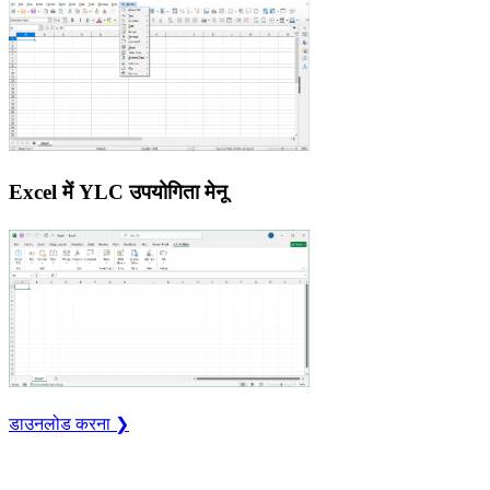
Excel में YLC उपयोगिता मेनू
डाउनलोड करना ❯