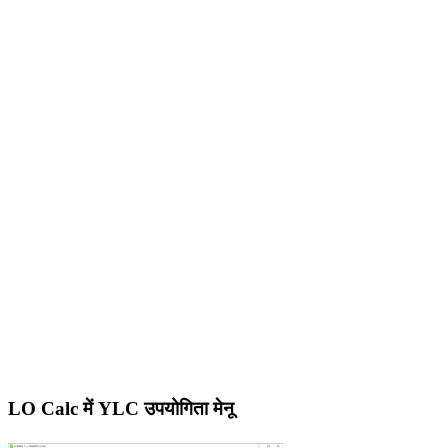
LO Calc में YLC उपयोगिता मेनू