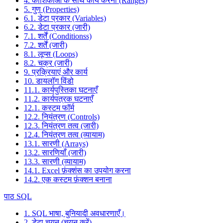
4. कोशिकाओं के साथ कार्य करना (Ranges)
5. गुण (Properties)
6.1. डेटा प्रकार (Variables)
6.2. डेटा प्रकार (जारी)
7.1. शर्तें (Conditionss)
7.2. शर्तें (जारी)
8.1. लूप्स (Loops)
8.2. चक्र (जारी)
9. प्रक्रियाएं और कार्य
10. डायलॉग विंडो
11.1. कार्यपुस्तिका घटनाएँ
11.2. कार्यपत्रक घटनाएँ
12.1. कस्टम फॉर्म
12.2. नियंत्रण (Controls)
12.3. नियंत्रण तत्व (जारी)
12.4. नियंत्रण तत्व (व्यायाम)
13.1. सारणी (Arrays)
13.2. सारणियाँ (जारी)
13.3. सारणी (व्यायाम)
14.1. Excel फ़ंक्शंस का उपयोग करना
14.2. एक कस्टम फ़ंक्शन बनाना
पाठ SQL
1. SQL भाषा, बुनियादी अवधारणाएँ।
2. डेटा चयन (चयन करें)