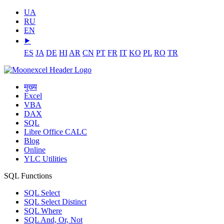
UA
RU
EN
⯈
ES
JA
DE
HI
AR
CN
PT
FR
IT
KO
PL
RO
TR
मुख्य
Excel
VBA
DAX
SQL
Libre Office CALC
Blog
Online
YLC Utilities
SQL Functions
SQL Select
SQL Select Distinct
SQL Where
SQL And, Or, Not