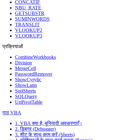
CONCATIF
NBU_RATE
GETSUBSTR
SUMINWORDS
TRANSLIT
VLOOKUP2
VLOOKUP3
प्रक्रियाओं
CombineWorkbooks
Division
MergeCell
PasswordRemover
ShowCyrylic
ShowLatin
SortSheets
SQLQuery
UnPivotTable
पाठ VBA
1. VBA क्या है, बुनियादी अवधारणाएँ।
2. डिबगर (Debugger)
3. शीट के साथ काम करें (Sheets)