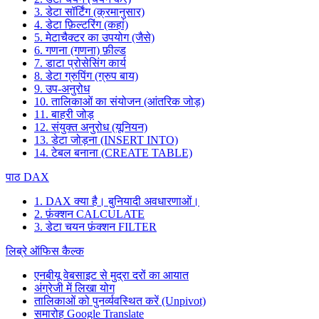
3. डेटा सॉर्टिंग (क्रमानुसार)
4. डेटा फ़िल्टरिंग (कहां)
5. मेटाचैक्टर का उपयोग (जैसे)
6. गणना (गणना) फ़ील्ड
7. डाटा प्रोसेसिंग कार्य
8. डेटा ग्रुपिंग (ग्रुप बाय)
9. उप-अनुरोध
10. तालिकाओं का संयोजन (आंतरिक जोड़)
11. बाहरी जोड़
12. संयुक्त अनुरोध (यूनियन)
13. डेटा जोड़ना (INSERT INTO)
14. टेबल बनाना (CREATE TABLE)
पाठ DAX
1. DAX क्या है। बुनियादी अवधारणाओं।
2. फ़ंक्शन CALCULATE
3. डेटा चयन फ़ंक्शन FILTER
लिब्रे ऑफिस कैल्क
एनबीयू वेबसाइट से मुद्रा दरों का आयात
अंग्रेजी में लिखा योग
तालिकाओं को पुनर्व्यवस्थित करें (Unpivot)
समारोह
Google Translate