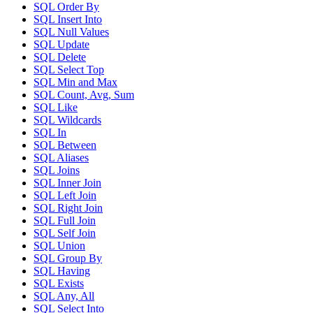
SQL Order By
SQL Insert Into
SQL Null Values
SQL Update
SQL Delete
SQL Select Top
SQL Min and Max
SQL Count, Avg, Sum
SQL Like
SQL Wildcards
SQL In
SQL Between
SQL Aliases
SQL Joins
SQL Inner Join
SQL Left Join
SQL Right Join
SQL Full Join
SQL Self Join
SQL Union
SQL Group By
SQL Having
SQL Exists
SQL Any, All
SQL Select Into