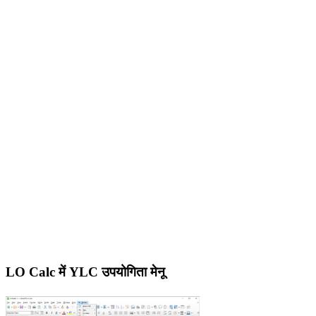
LO Calc में YLC उपयोगिता मेनू