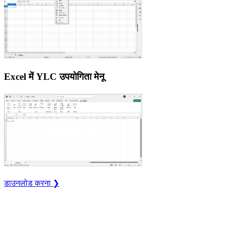
Excel में YLC उपयोगिता मेनू
डाउनलोड करना ❯