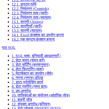
12.1. कस्टम फॉर्म
12.2. नियंत्रण (Controls)
12.3. नियंत्रण तत्व (जारी)
12.4. नियंत्रण तत्व (व्यायाम)
13.1. सारणी (Arrays)
13.2. सारणियाँ (जारी)
13.3. सारणी (व्यायाम)
14.1. Excel फ़ंक्शंस का उपयोग करना
14.2. एक कस्टम फ़ंक्शन बनाना
पाठ SQL
1. SQL भाषा, बुनियादी अवधारणाएँ।
2. डेटा चयन (चयन करें)
3. डेटा सॉर्टिंग (क्रमानुसार)
4. डेटा फ़िल्टरिंग (कहां)
5. मेटाचैक्टर का उपयोग (जैसे)
6. गणना (गणना) फ़ील्ड
7. डाटा प्रोसेसिंग कार्य
8. डेटा ग्रुपिंग (ग्रुप बाय)
9. उप-अनुरोध
10. तालिकाओं का संयोजन (आंतरिक जोड़)
11. बाहरी जोड़
12. संयुक्त अनुरोध (यूनियन)
13. डेटा जोड़ना (INSERT INTO)