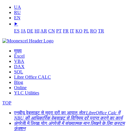
UA
RU
EN
⯈
ES
JA
DE
HI
AR
CN
PT
FR
IT
KO
PL
RO
TR
मुख्य
Excel
VBA
DAX
SQL
Libre Office CALC
Blog
Online
YLC Utilities
TOP
एनबीयू वेबसाइट से मुद्रा दरों का आयात
सेल LibreOffice Calc में
NBU की आधिकारिक वेबसाइट से विनिमय दरें प्राप्त करने का कार्य
अंग्रेजी में लिखा योग
अंग्रेजी में संख्यात्मक मान लिखने के लिए कस्टम
फ़ंक्शन