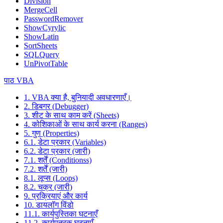
Division
MergeCell
PasswordRemover
ShowCyrylic
ShowLatin
SortSheets
SQLQuery
UnPivotTable
पाठ VBA
1. VBA क्या है, बुनियादी अवधारणाएँ।
2. डिबगर (Debugger)
3. शीट के साथ काम करें (Sheets)
4. कोशिकाओं के साथ कार्य करना (Ranges)
5. गुण (Properties)
6.1. डेटा प्रकार (Variables)
6.2. डेटा प्रकार (जारी)
7.1. शर्तें (Conditionss)
7.2. शर्तें (जारी)
8.1. लूप्स (Loops)
8.2. चक्र (जारी)
9. प्रक्रियाएं और कार्य
10. डायलॉग विंडो
11.1. कार्यपुस्तिका घटनाएँ
11.2. कार्यपत्रक घटनाएँ