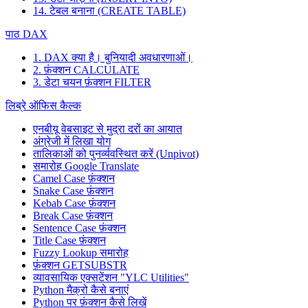
14. टेबल बनाना (CREATE TABLE)
पाठ DAX
1. DAX क्या है। बुनियादी अवधारणाओं।
2. फ़ंक्शन CALCULATE
3. डेटा चयन फ़ंक्शन FILTER
लिब्रे ऑफिस कैल्क
एनबीयू वेबसाइट से मुद्रा दरों का आयात
अंग्रेजी में लिखा योग
तालिकाओं को पुनर्व्यवस्थित करें (Unpivot)
समारोह
Google Translate
Camel Case फ़ंक्शन
Snake Case फ़ंक्शन
Kebab Case फ़ंक्शन
Break Case फ़ंक्शन
Sentence Case फ़ंक्शन
Title Case फ़ंक्शन
Fuzzy Lookup
समारोह
फ़ंक्शन GETSUBSTR
व्यावसायिक एक्सटेंशन "YLC Utilities"
Python मैक्रो कैसे बनाएं
Python पर फ़ंक्शन कैसे लिखें