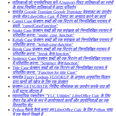
तालिकाओं को पुनर्व्यवस्थित करें (Unpivot)
पिवट तालिकाओं का स्तंभों
के साथ नियमित तालिकाओं में उल्टा परिवर्तन
समारोह
Google Translate
Google Translate वेबसाइट का उपयोग
करके सेल LibreOffice Calc में टेक्स्ट का अनुवाद करने का कार्य
Camel Case फ़ंक्शन
शब्दों की एक स्ट्रिंग को निम्नलिखित प्रारूप में
बदलें: "camelCaseFunction"
Snake Case फ़ंक्शन
शब्दों की एक श्रृंखला को निम्नलिखित प्रारूप में
परिवर्तित करना: "snake_case_function"
Kebab Case फ़ंक्शन
शब्दों की एक श्रृंखला को निम्नलिखित प्रारूप में
परिवर्तित करना: "kebab-case-function"
Break Case फ़ंक्शन
शब्दों की एक स्ट्रिंग को निम्नलिखित प्रारूप में
परिवर्तित करना: "break केस function"
Sentence Case फ़ंक्शन
शब्दों की एक स्ट्रिंग को निम्नलिखित प्रारूप
में परिवर्तित करना: "Sentence केस function"
Title Case फ़ंक्शन
शब्दों की एक स्ट्रिंग को निम्नलिखित प्रारूप में
परिवर्तित करना: "Function for title Case"
समारोह
Fuzzy Lookup
VLOOKUP के अनुरूप अनुमानित मिलान
द्वारा मूल्यों की खोज के लिए एक फ़ंक्शन
फ़ंक्शन GETSUBSTR
निर्दिष्ट सीमांकक का उपयोग करके पाठ की
Nवीं घटना लौटाता है
व्यावसायिक एक्सटेंशन "YLC Utilities"
LibreOffice Calc के लिए
तैयार ऐड-ऑन के रूप में उपयोगकर्ता कार्यों और उपयोगिताओं का एक
विस्तारित सेट
Python मैक्रो कैसे बनाएं
हम LibreOffice Calc के लिए Python भाषा
में एक मैक्रो लिखते हैं