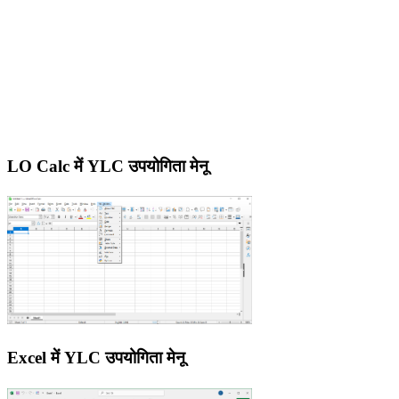
LO Calc में YLC उपयोगिता मेनू
Excel में YLC उपयोगिता मेनू