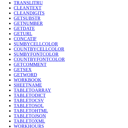
TRANSLITRU
CLEANTEXT
CLEANDIGITS
GETSUBSTR
GETNUMBER
GETDATE
GETURL
CONCATIF
SUMBYCELLCOLOR
COUNTBYCELLCOLOR
SUMBYFONTCOLOR
COUNTBYFONTCOLOR
GETCOMMENT
GETSEX
GETWORD
WORKBOOK
SHEETNAME
TABLETOARRAY
TABLETODICT
TABLETOCSV
TABLETOSQL
TABLETOHTML
TABLETOJSON
TABLETOXML
WORKHOURS