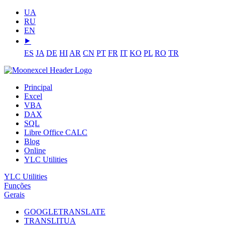
UA
RU
EN
⯈
ES
JA
DE
HI
AR
CN
PT
FR
IT
KO
PL
RO
TR
Principal
Excel
VBA
DAX
SQL
Libre Office CALC
Blog
Online
YLC Utilities
YLC Utilities
Funções
Gerais
GOOGLETRANSLATE
TRANSLITUA