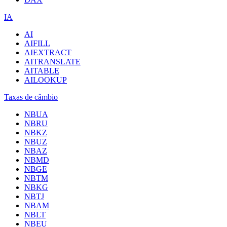
IA
AI
AIFILL
AIEXTRACT
AITRANSLATE
AITABLE
AILOOKUP
Taxas de câmbio
NBUA
NBRU
NBKZ
NBUZ
NBAZ
NBMD
NBGE
NBTM
NBKG
NBTJ
NBAM
NBLT
NBEU