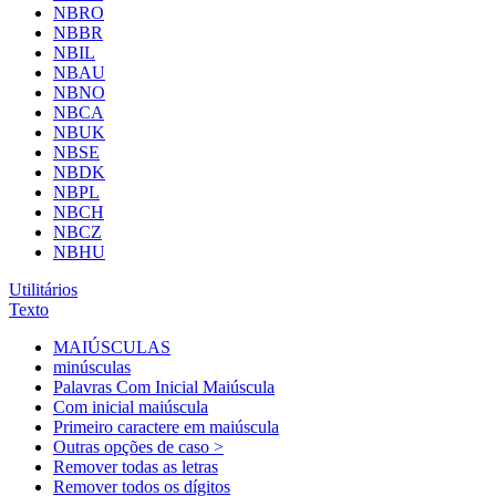
NBRO
NBBR
NBIL
NBAU
NBNO
NBCA
NBUK
NBSE
NBDK
NBPL
NBCH
NBCZ
NBHU
Utilitários
Texto
MAIÚSCULAS
minúsculas
Palavras Com Inicial Maiúscula
Com inicial maiúscula
Primeiro caractere em maiúscula
Outras opções de caso >
Remover todas as letras
Remover todos os dígitos