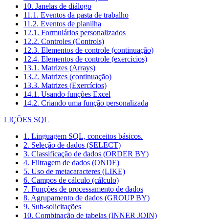
10. Janelas de diálogo
11.1. Eventos da pasta de trabalho
11.2. Eventos de planilha
12.1. Formulários personalizados
12.2. Controles (Controls)
12.3. Elementos de controle (continuação)
12.4. Elementos de controle (exercícios)
13.1. Matrizes (Arrays)
13.2. Matrizes (continuação)
13.3. Matrizes (Exercícios)
14.1. Usando funções Excel
14.2. Criando uma função personalizada
LIÇÕES SQL
1. Linguagem SQL, conceitos básicos.
2. Seleção de dados (SELECT)
3. Classificação de dados (ORDER BY)
4. Filtragem de dados (ONDE)
5. Uso de metacaracteres (LIKE)
6. Campos de cálculo (cálculo)
7. Funções de processamento de dados
8. Agrupamento de dados (GROUP BY)
9. Sub-solicitações
10. Combinação de tabelas (INNER JOIN)