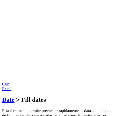
Calc
Excel
Date
> Fill dates
Esta ferramenta permite preencher rapidamente as datas de início ou
de fim nas células selecionadas para cada ano, trimestre, mês ou