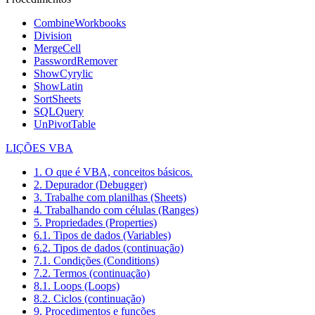
CombineWorkbooks
Division
MergeCell
PasswordRemover
ShowCyrylic
ShowLatin
SortSheets
SQLQuery
UnPivotTable
LIÇÕES VBA
1. O que é VBA, conceitos básicos.
2. Depurador (Debugger)
3. Trabalhe com planilhas (Sheets)
4. Trabalhando com células (Ranges)
5. Propriedades (Properties)
6.1. Tipos de dados (Variables)
6.2. Tipos de dados (continuação)
7.1. Condições (Conditions)
7.2. Termos (continuação)
8.1. Loops (Loops)
8.2. Ciclos (continuação)
9. Procedimentos e funções