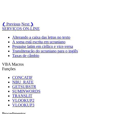
❮ Previous
Next ❯
SERVIÇOS ON-LINE
Alterando a caixa das letras no texto
A soma está escrita em ucraniano
Pesquise latim em cirílico e vice-versa
Transliteração do ucraniano para o inglês
Taxas de câmbio
VBA Macros
Funções
CONCATIF
NBU_RATE
GETSUBSTR
SUMINWORDS
TRANSLIT
VLOOKUP2
VLOOKUP3
Procedimentos