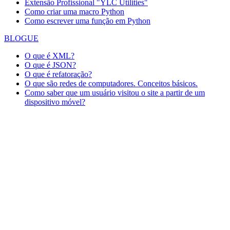
Extensão Profissional "YLC Utilities"
Como criar uma macro Python
Como escrever uma função em Python
BLOGUE
O que é XML?
O que é JSON?
O que é refatoração?
O que são redes de computadores. Conceitos básicos.
Como saber que um usuário visitou o site a partir de um
dispositivo móvel?