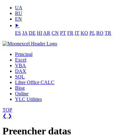
UA
RU
EN
⯈
ES
JA
DE
HI
AR
CN
PT
FR
IT
KO
PL
RO
TR
Principal
Excel
VBA
DAX
SQL
Libre Office CALC
Blog
Online
YLC Utilities
TOP
❮
❯
Preencher datas