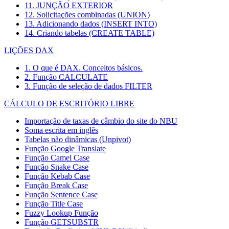
11. JUNÇÃO EXTERIOR
12. Solicitações combinadas (UNION)
13. Adicionando dados (INSERT INTO)
14. Criando tabelas (CREATE TABLE)
LIÇÕES DAX
1. O que é DAX. Conceitos básicos.
2. Função CALCULATE
3. Função de seleção de dados FILTER
CÁLCULO DE ESCRITÓRIO LIBRE
Importação de taxas de câmbio do site do NBU
Soma escrita em inglês
Tabelas não dinâmicas (Unpivot)
Função
Google Translate
Função Camel Case
Função Snake Case
Função Kebab Case
Função Break Case
Função Sentence Case
Função Title Case
Fuzzy Lookup
Função
Função GETSUBSTR