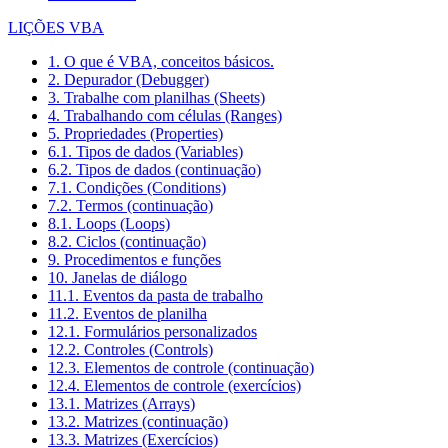
LIÇÕES VBA
1. O que é VBA, conceitos básicos.
2. Depurador (Debugger)
3. Trabalhe com planilhas (Sheets)
4. Trabalhando com células (Ranges)
5. Propriedades (Properties)
6.1. Tipos de dados (Variables)
6.2. Tipos de dados (continuação)
7.1. Condições (Conditions)
7.2. Termos (continuação)
8.1. Loops (Loops)
8.2. Ciclos (continuação)
9. Procedimentos e funções
10. Janelas de diálogo
11.1. Eventos da pasta de trabalho
11.2. Eventos de planilha
12.1. Formulários personalizados
12.2. Controles (Controls)
12.3. Elementos de controle (continuação)
12.4. Elementos de controle (exercícios)
13.1. Matrizes (Arrays)
13.2. Matrizes (continuação)
13.3. Matrizes (Exercícios)