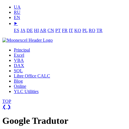
UA
RU
EN
⯈
ES
JA
DE
HI
AR
CN
PT
FR
IT
KO
PL
RO
TR
Principal
Excel
VBA
DAX
SQL
Libre Office CALC
Blog
Online
YLC Utilities
TOP
❮
❯
Google Tradutor