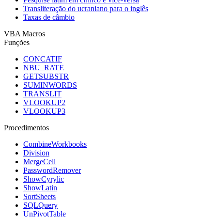
Transliteração do ucraniano para o inglês
Taxas de câmbio
VBA Macros
Funções
CONCATIF
NBU_RATE
GETSUBSTR
SUMINWORDS
TRANSLIT
VLOOKUP2
VLOOKUP3
Procedimentos
CombineWorkbooks
Division
MergeCell
PasswordRemover
ShowCyrylic
ShowLatin
SortSheets
SQLQuery
UnPivotTable