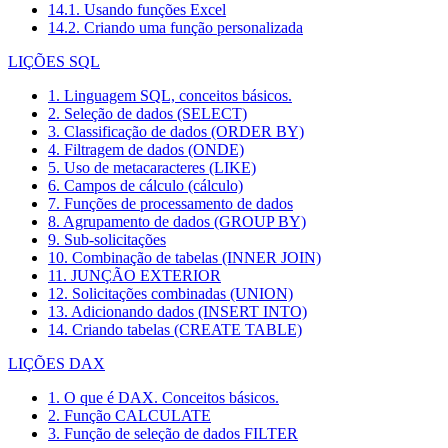
14.1. Usando funções Excel
14.2. Criando uma função personalizada
LIÇÕES SQL
1. Linguagem SQL, conceitos básicos.
2. Seleção de dados (SELECT)
3. Classificação de dados (ORDER BY)
4. Filtragem de dados (ONDE)
5. Uso de metacaracteres (LIKE)
6. Campos de cálculo (cálculo)
7. Funções de processamento de dados
8. Agrupamento de dados (GROUP BY)
9. Sub-solicitações
10. Combinação de tabelas (INNER JOIN)
11. JUNÇÃO EXTERIOR
12. Solicitações combinadas (UNION)
13. Adicionando dados (INSERT INTO)
14. Criando tabelas (CREATE TABLE)
LIÇÕES DAX
1. O que é DAX. Conceitos básicos.
2. Função CALCULATE
3. Função de seleção de dados FILTER