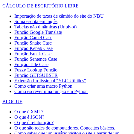
CÁLCULO DE ESCRITÓRIO LIBRE
Importação de taxas de câmbio do site do NBU
Soma escrita em inglês
Tabelas não dinâmicas (Unpivot)
Função
Google Translate
Função Camel Case
Função Snake Case
Função Kebab Case
Função Break Case
Função Sentence Case
Função Title Case
Fuzzy Lookup
Função
Função GETSUBSTR
Extensão Profissional "YLC Utilities"
Como criar uma macro Python
Como escrever uma função em Python
BLOGUE
O que é XML?
O que é JSON?
O que é refatoração?
O que são redes de computadores. Conceitos básicos.
Como saber que um usuário visitou o site a partir de um