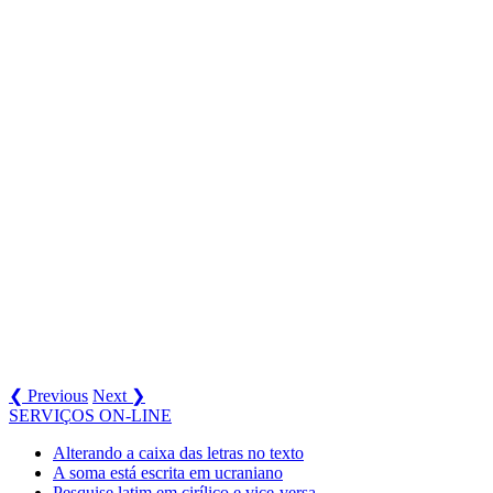
❮ Previous
Next ❯
SERVIÇOS ON-LINE
Alterando a caixa das letras no texto
A soma está escrita em ucraniano
Pesquise latim em cirílico e vice-versa